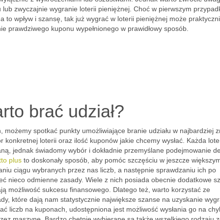
 lub zwyczajnie wygranie loterii pieniężnej. Choć w pierwszym przypad
 to wpływ i szansę, tak już wygrać w loterii pieniężnej może praktyczn
nie prawdziwego kuponu wypełnionego w prawidłowy sposób.
arto brać udział?
, możemy spotkać punkty umożliwiające branie udziału w najbardziej 
 konkretnej loterii oraz ilość kuponów jakie chcemy wysłać. Każda loter
ną, jednak świadomy wybór i dokładnie przemyślane podejmowanie dec
tto plus
to doskonały sposób, aby pomóc szczęściu w jeszcze większy
ślaniu ciągu wybranych przez nas liczb, a następnie sprawdzaniu ich po
eć nieco odmienne zasady. Wiele z nich posiada obecnie dodatkowe s
dają możliwość sukcesu finansowego. Dlatego też, warto korzystać ze
łady, które dają nam statystycznie największe szanse na uzyskanie wygr
ać liczb na kuponach, udostępniona jest możliwość wysłania go na chyb
przez maszynę. Bardzo chętnie wybierane są także wszelkiego rodzaju z