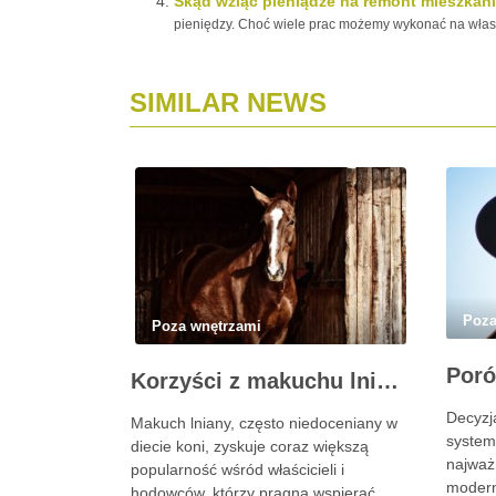
Skąd wziąć pieniądze na remont mieszkan
pieniędzy. Choć wiele prac możemy wykonać na własn
SIMILAR NEWS
Poza
Poza wnętrzami
Korzyści z makuchu lnianego dla koni: naturalne źródło zdrowia i energii
Decyzj
Makuch lniany, często niedoceniany w
system
diecie koni, zyskuje coraz większą
najważ
popularność wśród właścicieli i
modern
hodowców, którzy pragną wspierać