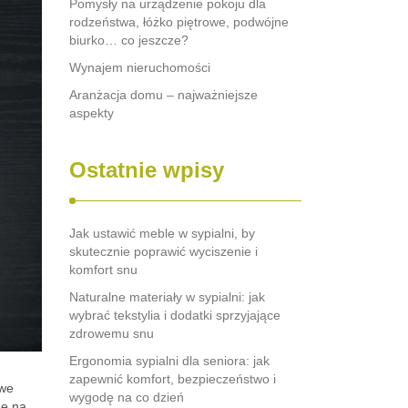
Pomysły na urządzenie pokoju dla
rodzeństwa, łóżko piętrowe, podwójne
biurko… co jeszcze?
Wynajem nieruchomości
Aranżacja domu – najważniejsze
aspekty
Ostatnie wpisy
Jak ustawić meble w sypialni, by
skutecznie poprawić wyciszenie i
komfort snu
Naturalne materiały w sypialni: jak
wybrać tekstylia i dodatki sprzyjające
zdrowemu snu
Ergonomia sypialni dla seniora: jak
zapewnić komfort, bezpieczeństwo i
iwe
wygodę na co dzień
gę na