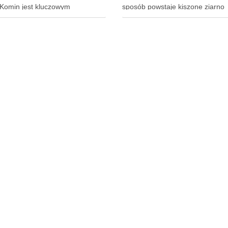
Komin jest kluczowym
sposób powstaje kiszone ziarno
tem zapewniającym
kukurydzy, które może być świet
czeństwo, efektywność i trwałość
paszą dla zwierząt hodowlanych.
nstalacji. Wybór często
są składniki odżywcze kiszonej
dza się do dwóch popularnych
kukurydzy? Ziarno kukurydzy ki
– kominów stalowych lub
zawiera w sobie bogactwo skład
cznych. Każde z tych rozwiązań
odżywczych, potrzebnych wszys
je specyficzne cechy, …