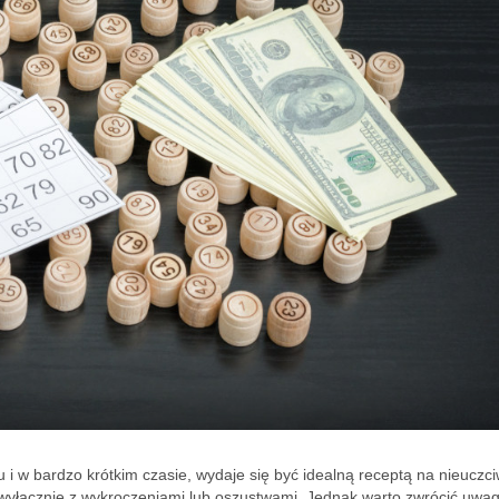
i w bardzo krótkim czasie, wydaje się być idealną receptą na nieuczc
 wyłącznie z wykroczeniami lub oszustwami. Jednak warto zwrócić uwa