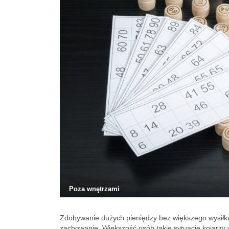
Poza wnętrzami
Zdobywanie dużych pieniędzy bez większego wysiłku 
zachowanie. Większość osób takie sytuację kojarzy