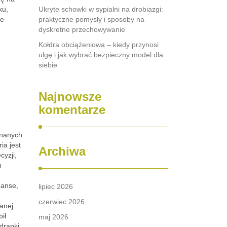
ku,
Ukryte schowki w sypialni na drobiazgi:
ie
praktyczne pomysły i sposoby na
dyskretne przechowywanie
Kołdra obciążeniowa – kiedy przynosi
ulgę i jak wybrać bezpieczny model dla
siebie
Najnowsze
komentarze
znanych
ia jest
Archiwa
yzji,
m
zanse,
lipiec 2026
czerwiec 2026
anej.
ił
maj 2026
drapki,