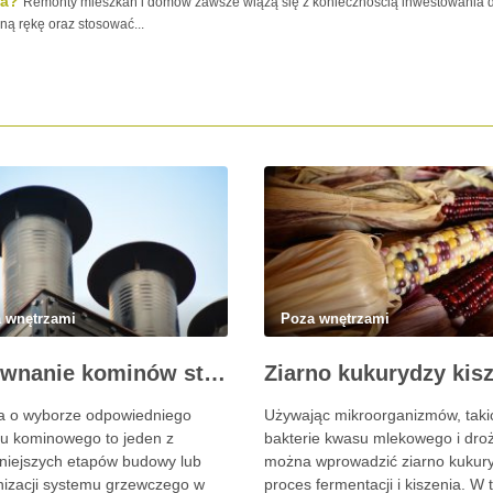
ia?
Remonty mieszkań i domów zawsze wiążą się z koniecznością inwestowania 
ą rękę oraz stosować...
 wnętrzami
Poza wnętrzami
Porównanie kominów stalowych i ceramicznych
Ziarno kukurydzy kis
a o wyborze odpowiedniego
Używając mikroorganizmów, taki
u kominowego to jeden z
bakterie kwasu mlekowego i dro
niejszych etapów budowy lub
można wprowadzić ziarno kukur
izacji systemu grzewczego w
proces fermentacji i kiszenia. W 