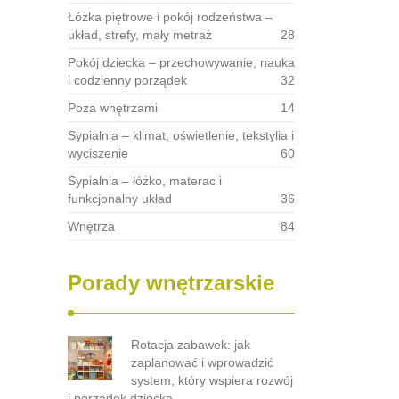
Łóżka piętrowe i pokój rodzeństwa –
układ, strefy, mały metraż
28
Pokój dziecka – przechowywanie, nauka
i codzienny porządek
32
Poza wnętrzami
14
Sypialnia – klimat, oświetlenie, tekstylia i
wyciszenie
60
Sypialnia – łóżko, materac i
funkcjonalny układ
36
Wnętrza
84
Porady wnętrzarskie
Rotacja zabawek: jak
zaplanować i wprowadzić
system, który wspiera rozwój
i porządek dziecka