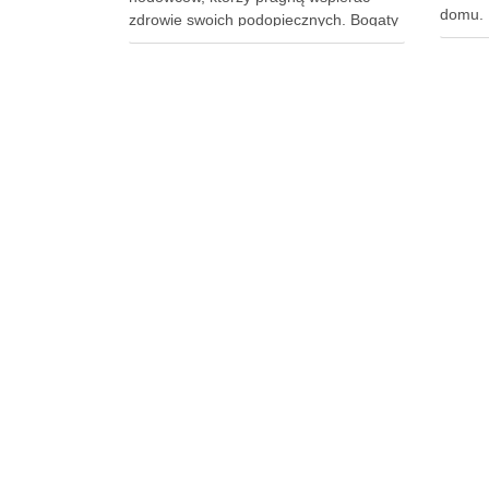
domu. 
zdrowie swoich podopiecznych. Bogaty
elemen
w kwasy tłuszczowe omega-3, ten
bezpie
naturalny produkt może przynieść
całej i
szereg korzyści, od poprawy kondycji
sprowa
skóry i sierści po działanie
opcji 
przeciwzapalne, które jest szczególnie
cerami
cenne dla koni z problemami …
ma swo