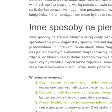
w których oprócz wygranej wielką radość sprawia s
na liczby lub obrazki, wymaga nieco poświęcenia i 
łamigłówka, której rozwiązaniem może być duża i s
Inne sposoby na pie
Inne sposoby na szybkie zdobycie dużej kwoty pieni
sprzedawanie ich w najprostszy sposób. Internet da
przedmiotami lub ubraniami. Wiele ubrań, które zna
nas jest już zbędnym elementem znajdującym się na
zdjęcia, do których należy dodać szczegółowy opis.
ograniczymy wszelkie niepotrzebne zapytania i kon
wiele zainteresowanych osób i dzięki temu pozwolić
W temacie również:
Czym jest projekt organizacji ruchu drog
ona na funkcjonalność najbliższego otoczenia oraz be
Co zrobić, gdy doskwierają nam problemy
bardzo pracowicie i nie było czasu, aby się wyspać,...
Prezenty ślubne – co podarować młodej p
często spędza sen z powiek gościom. Z jednej strony 