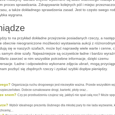
am proces sprawdzania. Zdrapywanie kolejnych pól i miejsc przeznacz
czasu, a także dokładnego sprawdzenia zasad. Jest to często swego ro
zybka wygrana.
niądze
ędzy to na przykład dokładne przejrzenie posiadanych rzeczy, a następ
je obecnie nieograniczone możliwości wystawiania aukcji z różnorodny
jdują się w naszych szafach, może być naprawdę wiele warte i cenne, c
 samym dnie szafy. Najważniejsze są oczywiście ładne i bardzo wyraź
 Warto zawrzeć w nim wszystkie potrzebne informacje, dzięki czemu
wersacje. Ładne i odpowiednio wykonane zdjęcia ubrań, mogą przyciąg
 nam pozbyć się zbędnych rzeczy i zyskać szybki dopływ pieniędzy.
owego?
Organizacja ruchu drogowego jest niezwykle ważna. Przede wszystkim w
zpieczeństwo. Dobrze oznakowane drogi, barierki, płoty oraz...
 ze snem?
Czy po przebudzeniu czujesz się, jakbyś nie spał całą noc? Może spęd
arze?
Wybór idealnego prezentu ślubnego dla młodej pary to nie lada wyzwanie, 
chcemy,...