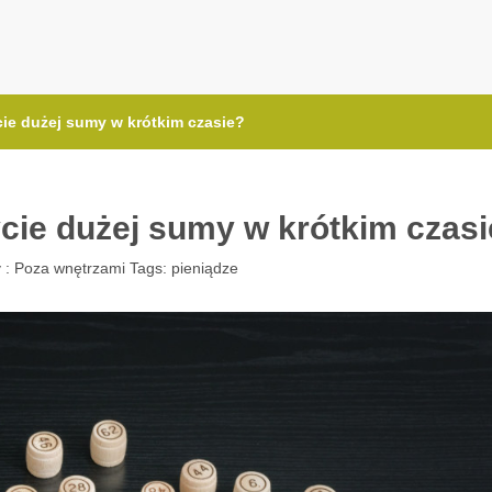
.com.pl
cie dużej sumy w krótkim czasie?
cie dużej sumy w krótkim czas
 :
Poza wnętrzami
Tags:
pieniądze