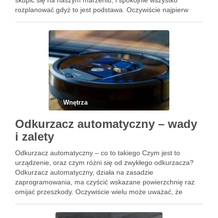
skupić się na naszym marzeniu, i spokojnie wszystko
rozplanować gdyż to jest podstawa. Oczywiście najpierw
powinniśmy się zastanowić czy w danym pomieszczeniu
chcemy wprowadzać generalny remont, …
Wnętrza
Odkurzacz automatyczny – wady
i zalety
Odkurzacz automatyczny – co to takiego Czym jest to
urządzenie, oraz czym różni się od zwykłego odkurzacza?
Odkurzacz automatyczny, działa na zasadzie
zaprogramowania, ma czyścić wskazane powierzchnię raz
omijać przeszkody. Oczywiście wielu może uważać, że
owszem brzmi to fajnie, ale czy na dłuższą metę takie
urządzenie jest skuteczne, czy potrzebne. …