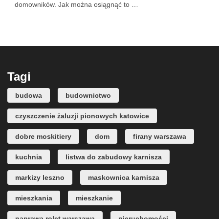
domowników. Jak można osiągnąć to …
Tagi
budowa
budownictwo
czyszczenie żaluzji pionowych katowice
dobre moskitiery
dom
firany warszawa
kuchnia
listwa do zabudowy karnisza
markizy leszno
maskownica karnisza
mieszkania
mieszkanie
naprawa rolet warszawa
nieruchomości