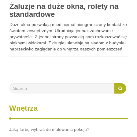
Żaluzje na duże okna, rolety na
standardowe
Duże okna pozwalają mieć niemal nieograniczony kontakt ze
światem zewnętrznym. Utrudniają jednak zachowanie
prywatności. Z jednej strony pozwalają nam rozkoszować się
pięknymi widokami. Z drugiej ułatwiają są siadom z budynku
naprzeciwko zaglądanie do wnętrza naszych pomieszczeń.
W przypadku dużych okien problem ten pomogą rozwiązać
żaluzje pionowe. Są estetyczne i dają …
Wnętrza
Jaką farbę wybrać do malowania pokoju?