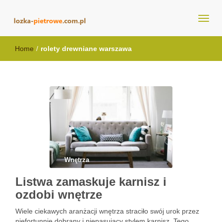
lozka-pietrowe.com.pl
Home
/
rolety drewniane warszawa
Wnętrza
Listwa zamaskuje karnisz i
ozdobi wnętrze
Wiele ciekawych aranżacji wnętrza straciło swój urok przez
niefortunnie dobrany i niepasujący stylem karnisz. Tego