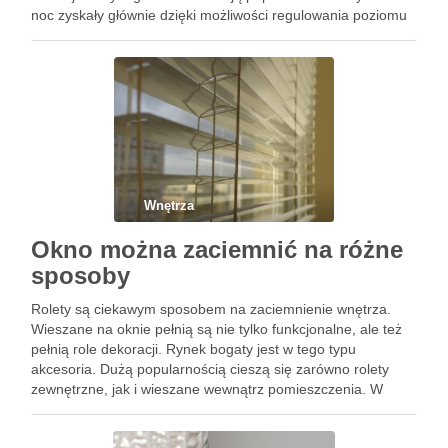
noc zyskały głównie dzięki możliwości regulowania poziomu
natężenia światła, jakie wpada do pomieszczenia z zewnątrz.
Umożliwia to …
Wnętrza
Okno można zaciemnić na różne
sposoby
Rolety są ciekawym sposobem na zaciemnienie wnętrza.
Wieszane na oknie pełnią są nie tylko funkcjonalne, ale też
pełnią role dekoracji. Rynek bogaty jest w tego typu
akcesoria. Dużą popularnością cieszą się zarówno rolety
zewnętrzne, jak i wieszane wewnątrz pomieszczenia. W
każdym pomieszczeniu sprawdzą się rolety rzymskie.
Odpowiednio dopasowane kolorystycznie wtopią …