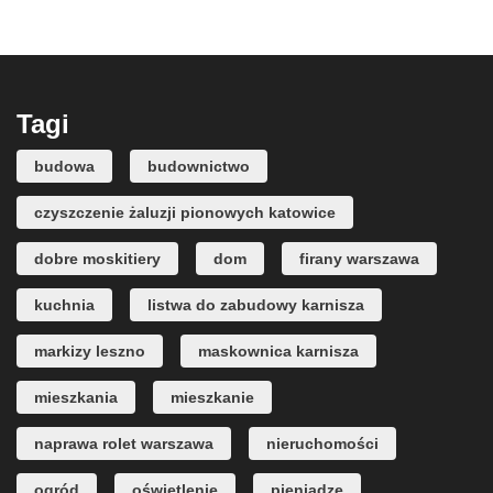
Tagi
budowa
budownictwo
czyszczenie żaluzji pionowych katowice
dobre moskitiery
dom
firany warszawa
kuchnia
listwa do zabudowy karnisza
markizy leszno
maskownica karnisza
mieszkania
mieszkanie
naprawa rolet warszawa
nieruchomości
ogród
oświetlenie
pieniądze