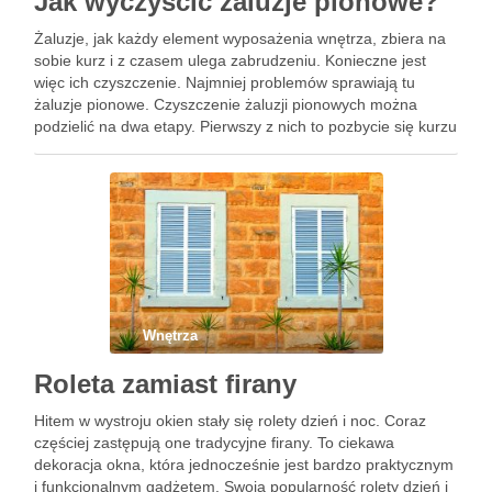
Jak wyczyścić żaluzje pionowe?
Żaluzje, jak każdy element wyposażenia wnętrza, zbiera na
sobie kurz i z czasem ulega zabrudzeniu. Konieczne jest
więc ich czyszczenie. Najmniej problemów sprawiają tu
żaluzje pionowe. Czyszczenie żaluzji pionowych można
podzielić na dwa etapy. Pierwszy z nich to pozbycie się kurzu
z lameli. Najprościej jest użyć do tego odkurzacza. Krok …
Wnętrza
Roleta zamiast firany
Hitem w wystroju okien stały się rolety dzień i noc. Coraz
częściej zastępują one tradycyjne firany. To ciekawa
dekoracja okna, która jednocześnie jest bardzo praktycznym
i funkcjonalnym gadżetem. Swoją popularność rolety dzień i