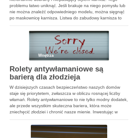
problemu łatwo uniknąć. Jeśli brakuje na niego pomysłu lub
nie można znaleźć odpowiedniego modelu, można sięgnąć
po maskownicę karnisza. Listwa do zabudowy karnisza to
element sztukaterii, który szturmem zdobywa nasze
mieszkania. Zadziwiające jest, jak jeden …
Wnętrza
Rolety antywłamaniowe są
barierą dla złodzieja
W dzisiejszych czasach bezpieczeństwo naszych domów
staje się priorytetem, zwłaszcza w obliczu rosnącej liczby
włamań. Rolety antywłamaniowe to nie tylko modny dodatek,
ale przede wszystkim skuteczna bariera, która może
zniechęcić złodziei i chronić nasze mienie. Inwestując w
odpowiednie rozwiązania, zyskujemy nie tylko spokój ducha,
ale również możliwość obniżenia kosztów ubezpieczenia. …