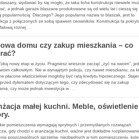
blaszany, wydawać by się mogło, że taka licha konstrukcja niewiele mo
ać, a jednak garaże blaszane produkowane są od wielu lat i cieszą się
ą popularnością. Dlaczego? Jego popularna nazwa to blaszak, jest to
ukcja z połączonych ze sobą spawem ceowników. Konstrukcja ta pokryta
 falową różnej …
owa domu czy zakup mieszkania – co
rać?
Tobą nowy etap w życiu. Pragniesz wreszcie zacząć „żyć na swoim”, je
swoim całkowitym. Nie w wynajętym pokoju, czy nawet mieszkaniu, za k
ne płacone właścicielowi mogłoby być ratą kredytu hipotecznego. Staje
 przed dylematem dotyczącym tego, czy zdecydować się na zakup
ania, czy może jednak inwestycja w …
nżacja małej kuchni. Meble, oświetlenie 
ry.
lkie pomieszczenia wymagają sprytnych i przemyślanych rozwiązań.
cza, gdy chodzi o aranżację kuchni, ważne jest dokładne rozplanowani
enia poszczególnych sprzętów, niezbędnych w tym pomieszczeniu, kolo