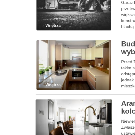
Garaż 
przetrw
większ
konstr
Wnętrza
blachą
Bud
wyb
Przed 
takim 
odstęp
jednak
Wnętrza
mieszk
Ara
kolo
Niewie
Zwłasz
ustawi