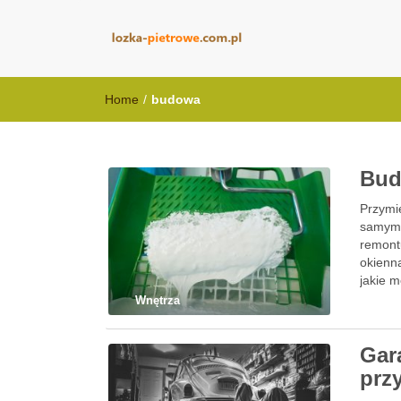
lozka-pietrowe
Home
/
budowa
Bud
Przymie
samymi
remontu
okienną
jakie 
Wnętrza
Gar
prz