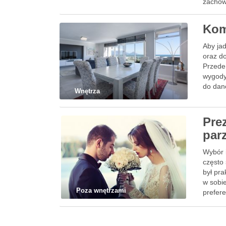
zachow
Kom
Aby jad
oraz d
Przede
wygody
do dan
Wnętrza
Pre
par
Wybór 
często
był pra
w sobi
Poza wnętrzami
prefer