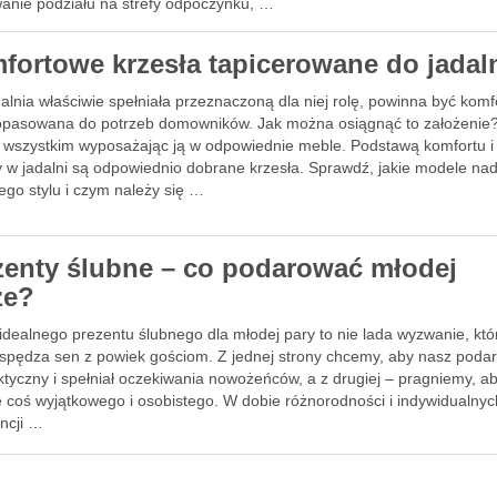
anie podziału na strefy odpoczynku, …
fortowe krzesła tapicerowane do jadal
alnia właściwie spełniała przeznaczoną dla niej rolę, powinna być kom
opasowana do potrzeb domowników. Jak można osiągnąć to założenie
 wszystkim wyposażając ją w odpowiednie meble. Podstawą komfortu i
 w jadalni są odpowiednio dobrane krzesła. Sprawdź, jakie modele nad
ego stylu i czym należy się …
zenty ślubne – co podarować młodej
ze?
idealnego prezentu ślubnego dla młodej pary to nie lada wyzwanie, któ
 spędza sen z powiek gościom. Z jednej strony chcemy, aby nasz poda
ktyczny i spełniał oczekiwania nowożeńców, a z drugiej – pragniemy, ab
e coś wyjątkowego i osobistego. W dobie różnorodności i indywidualnyc
encji …