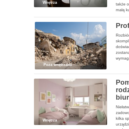
Wnętrza
także o
małą ku
Pro
Rozbiór
skompl
doświa
zostan
wymaga
odpowi
Poza wnętrzami
Pom
rod
biu
Niełatw
zadowo
kilka s
Wnętrza
urządz