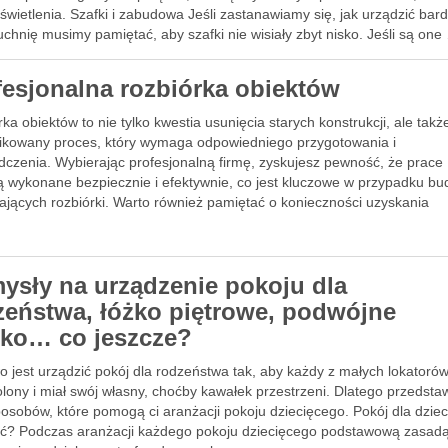
świetlenia. Szafki i zabudowa Jeśli zastanawiamy się, jak urządzić bar
chnię musimy pamiętać, aby szafki nie wisiały zbyt nisko. Jeśli są one
fesjonalna rozbiórka obiektów
ka obiektów to nie tylko kwestia usunięcia starych konstrukcji, ale takż
ikowany proces, który wymaga odpowiedniego przygotowania i
dczenia. Wybierając profesjonalną firmę, zyskujesz pewność, że prace
ą wykonane bezpiecznie i efektywnie, co jest kluczowe w przypadku b
jących rozbiórki. Warto również pamiętać o konieczności uzyskania
ednich pozwoleń oraz wyborze najlepszej …
ysły na urządzenie pokoju dla
zeństwa, łóżko piętrowe, podwójne
rko… co jeszcze?
o jest urządzić pokój dla rodzeństwa tak, aby każdy z małych lokatorów
lony i miał swój własny, choćby kawałek przestrzeni. Dlatego przedst
posobów, które pomogą ci aranżacji pokoju dziecięcego. Pokój dla dzieci
ić? Podczas aranżacji każdego pokoju dziecięcego podstawową zasadą