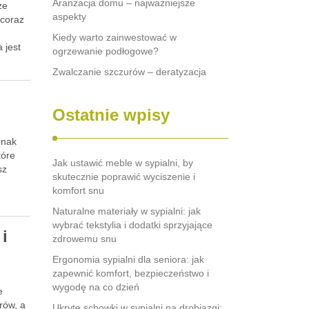
Aranżacja domu – najważniejsze
że
aspekty
 coraz
Kiedy warto zainwestować w
 jest
ogrzewanie podłogowe?
Zwalczanie szczurów – deratyzacja
Ostatnie wpisy
dnak
tóre
Jak ustawić meble w sypialni, by
sz
skutecznie poprawić wyciszenie i
komfort snu
Naturalne materiały w sypialni: jak
wybrać tekstylia i dodatki sprzyjające
i
zdrowemu snu
Ergonomia sypialni dla seniora: jak
zapewnić komfort, bezpieczeństwo i
wygodę na co dzień
e
rów, a
Ukryte schowki w sypialni na drobiazgi: