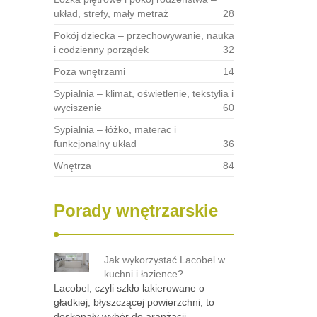
układ, strefy, mały metraż
28
Pokój dziecka – przechowywanie, nauka
i codzienny porządek
32
Poza wnętrzami
14
Sypialnia – klimat, oświetlenie, tekstylia i
wyciszenie
60
Sypialnia – łóżko, materac i
funkcjonalny układ
36
Wnętrza
84
Porady wnętrzarskie
Jak wykorzystać Lacobel w
kuchni i łazience?
Lacobel, czyli szkło lakierowane o
gładkiej, błyszczącej powierzchni, to
doskonały wybór do aranżacji