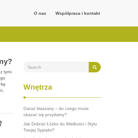
O nas
Współpraca i kontakt
lny?
z tymi
ego
rkę
Wnętrza
i,
Garaż blaszany – do czego może
okazać się przydatny?
ę
Jak Dobrać Łóżko do Wielkości i Stylu
Twojej Sypialni?