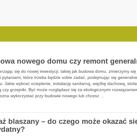
.com.pl
owa nowego domu czy remont genera
rzając się do nowej inwestycji, takiej jak budowa domu, zmierzymy się 
 pytaniami, które trzeba będzie sobie zadać, podejmując się generaln
. Jakie wybrać ocieplenie, instalację sanitarną, więźbę dachową, stola
 czy grzejniki. Być może rozglądasz się za ekologicznymi rozwiązaniam
można wykorzystać przy budowie nowego lub chcesz …
aż blaszany – do czego może okazać si
ydatny?