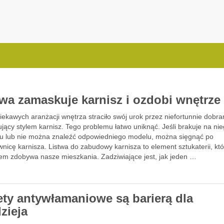
.com.pl
twa zamaskuje karnisz i ozdobi wnętrze
iekawych aranżacji wnętrza straciło swój urok przez niefortunnie dobra
jący stylem karnisz. Tego problemu łatwo uniknąć. Jeśli brakuje na ni
u lub nie można znaleźć odpowiedniego modelu, można sięgnąć po
icę karnisza. Listwa do zabudowy karnisza to element sztukaterii, któ
em zdobywa nasze mieszkania. Zadziwiające jest, jak jeden …
ety antywłamaniowe są barierą dla
zieja