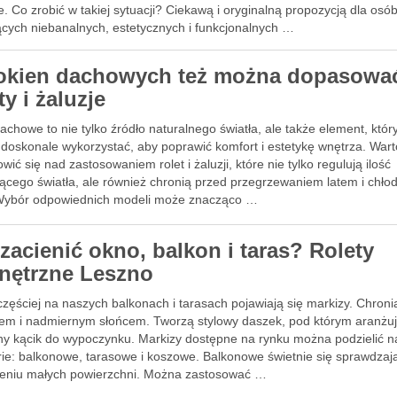
. Co zrobić w takiej sytuacji? Ciekawą i oryginalną propozycją dla osó
ących niebanalnych, estetycznych i funkcjonalnych …
okien dachowych też można dopasowa
ty i żaluzje
chowe to nie tylko źródło naturalnego światła, ale także element, któr
doskonale wykorzystać, aby poprawić komfort i estetykę wnętrza. Wart
wić się nad zastosowaniem rolet i żaluzji, które nie tylko regulują ilość
ącego światła, ale również chronią przed przegrzewaniem latem i chł
Wybór odpowiednich modeli może znacząco …
zacienić okno, balkon i taras? Rolety
nętrzne Leszno
zęściej na naszych balkonach i tarasach pojawiają się markizy. Chroni
em i nadmiernym słońcem. Tworzą stylowy daszek, pod którym aranżuj
lny kącik do wypoczynku. Markizy dostępne na rynku można podzielić na
rie: balkonowe, tarasowe i koszowe. Balkonowe świetnie się sprawdzaj
eniu małych powierzchni. Można zastosować …