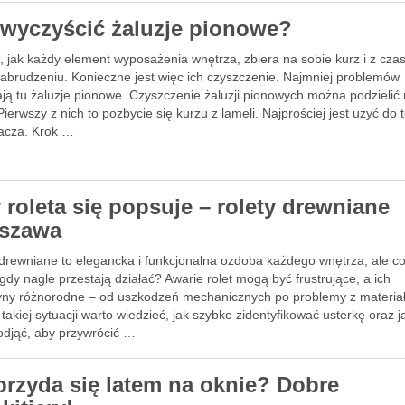
 wyczyścić żaluzje pionowe?
, jak każdy element wyposażenia wnętrza, zbiera na sobie kurz i z cz
zabrudzeniu. Konieczne jest więc ich czyszczenie. Najmniej problemów
ają tu żaluzje pionowe. Czyszczenie żaluzji pionowych można podzielić
Pierwszy z nich to pozbycie się kurzu z lameli. Najprościej jest użyć do 
acza. Krok …
 roleta się popsuje – rolety drewniane
szawa
 drewniane to elegancka i funkcjonalna ozdoba każdego wnętrza, ale co
 gdy nagle przestają działać? Awarie rolet mogą być frustrujące, a ich
yny różnorodne – od uszkodzeń mechanicznych po problemy z materi
 takiej sytuacji warto wiedzieć, jak szybko zidentyfikować usterkę oraz j
podjąć, aby przywrócić …
przyda się latem na oknie? Dobre