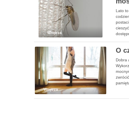
mos
Lato t
codzien
postac
cieszy
Wnętrza
dostęp
O c
Dobra a
Wykorz
mocnym
zwróci
pamięt
Wnętrza