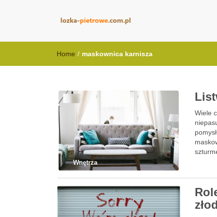
lozka-pietrowe
Home
/
maskownica karnisza
Lis
Wiele c
niepasu
pomysł
maskown
szturm
Wnętrza
Rol
złod