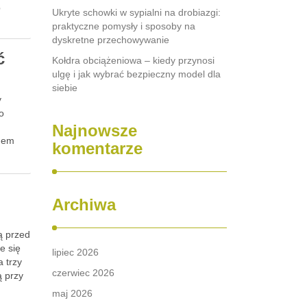
b
Ukryte schowki w sypialni na drobiazgi:
praktyczne pomysły i sposoby na
dyskretne przechowywanie
ć
Kołdra obciążeniowa – kiedy przynosi
ulgę i jak wybrać bezpieczny model dla
siebie
y
o
Najnowsze
odem
komentarze
Archiwa
ą przed
e się
lipiec 2026
 trzy
czerwiec 2026
ą przy
maj 2026