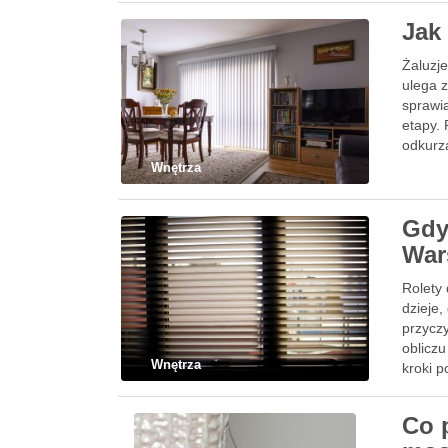
Jak
Żaluzje
ulega 
sprawi
etapy. 
odkurz
Wnętrza
Gdy
War
Rolety
dzieje,
przycz
obliczu
Wnętrza
kroki 
Co 