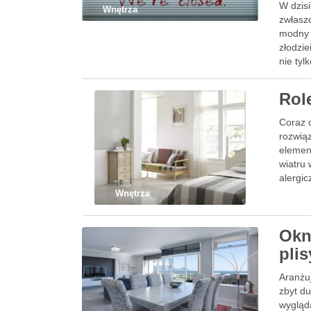
W dzis
Wnętrza
zwłaszc
modny 
złodzie
nie ty
Role
Coraz c
rozwiąz
elemen
wiatru 
alergi
Wnętrza
Okn
pli
Aranżu
zbyt d
wygląda