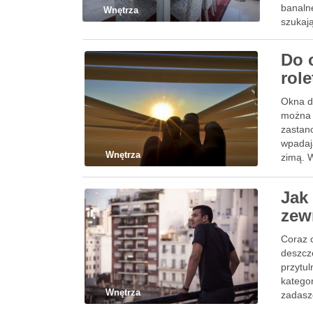
banalne
Wnętrza
szukaj
Do 
role
Okna da
można 
zastano
wpadaj
Wnętrza
zimą. 
Jak 
zew
Coraz c
deszcz
przytu
katego
Wnętrza
zadasz