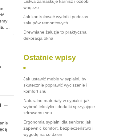
Listwa zamaskuje karnisz i ozdobi
,
wnętrze
ko
ić
Jak kontrolować wydatki podczas
jemy
zakupów remontowych
ia. …
Drewniane żaluzje to praktyczna
dekoracja okna
Ostatnie wpisy
h
Jak ustawić meble w sypialni, by
skutecznie poprawić wyciszenie i
komfort snu
Naturalne materiały w sypialni: jak
b –
wybrać tekstylia i dodatki sprzyjające
zdrowemu snu
Ergonomia sypialni dla seniora: jak
anie
zapewnić komfort, bezpieczeństwo i
będą
wygodę na co dzień