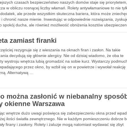
iejszych czasach bezpieczeństwo naszych domów staje się priorytetem
za w obliczu rosnącej liczby włamań. Rolety antywłamaniowe to nie tyl
dodatek, ale przede wszystkim skuteczna bariera, która może zniechęc
i i chronić nasze mienie. Inwestując w odpowiednie rozwiązania, zysku
lko spokój ducha, ale również możliwość obniżenia kosztów ubezpieczen
ta zamiast firanki
zęściej rezygnuje się z wieszania na oknach firan i zasłon. Na takie
ania decydują się głównie alergicy. Nie od dzisiaj wiadomo, że oba te
ty wystroju wnętrza lubią gromadzić na sobie kurz. Wystarczy podmuc
wpadającego przez okno, by wzbił się on w powietrze i wywołał reakcję
czną. Alternatywą …
o można zasłonić w niebanalny sposó
sy okienne Warszawa
jąc wnętrze dużo uwagi poświęca się zabezpieczeniu okna przed wpad
użej ilości światła zewnętrznego. Nie w każdym pomieszczeniu dobrze 
ły firany i zasłony. Rolety i żaluzje mogą natomiast wydawać się zbyt