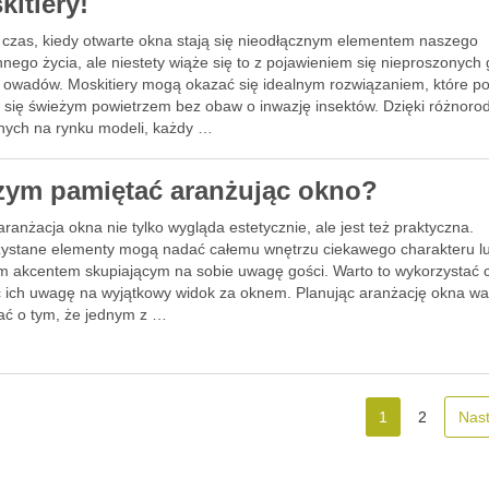
kitiery!
o czas, kiedy otwarte okna stają się nieodłącznym elementem naszego
nego życia, ale niestety wiąże się to z pojawieniem się nieproszonych 
i owadów. Moskitiery mogą okazać się idealnym rozwiązaniem, które p
ć się świeżym powietrzem bez obaw o inwazję insektów. Dzięki różnoro
nych na rynku modeli, każdy …
zym pamiętać aranżując okno?
ranżacja okna nie tylko wygląda estetycznie, ale jest też praktyczna.
ystane elementy mogą nadać całemu wnętrzu ciekawego charakteru l
 akcentem skupiającym na sobie uwagę gości. Warto to wykorzystać 
ć ich uwagę na wyjątkowy widok za oknem. Planując aranżację okna wa
ać o tym, że jednym z …
1
2
Nas