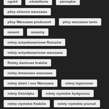
ogród
oświetlenie
pieniądze
plisy okienne warszawa
plisy Warszawa producent
plisy warszawa tanio
remont
remonty
rolety antywłamaniowe Rzeszów
rolety antywłamaniowe warszawa
Rolety dachowe kraków
rolety drewniane warszawa
rolety dzień i noc Warszawa
rolety legionowo
rolety Ostrołęka
rolety rzymskie bydgoszcz
rolety rzymskie Kraków
rolety rzymskie poznań