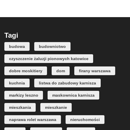
Tagi
budowa
budownictwo
czyszczenie żaluzji pionowych katowice
dobre moskitiery
dom
firany warszawa
kuchnia
listwa do zabudowy karnisza
markizy leszno
maskownica karnisza
mieszkania
mieszkanie
naprawa rolet warszawa
nieruchomości