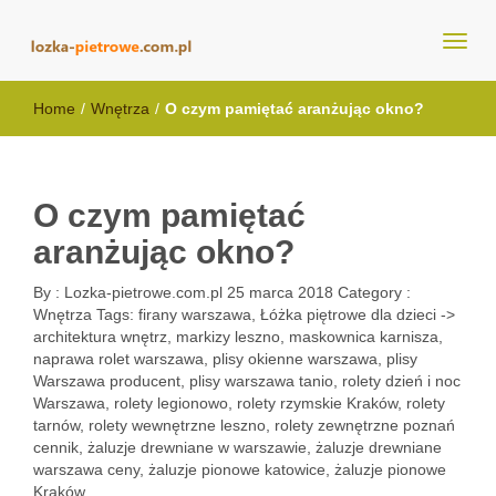
lozka-pietrowe.com.pl
Home
/
Wnętrza
/
O czym pamiętać aranżując okno?
O czym pamiętać
aranżując okno?
By :
Lozka-pietrowe.com.pl
25 marca 2018
Category :
Wnętrza
Tags:
firany warszawa
,
Łóżka piętrowe dla dzieci ->
architektura wnętrz
,
markizy leszno
,
maskownica karnisza
,
naprawa rolet warszawa
,
plisy okienne warszawa
,
plisy
Warszawa producent
,
plisy warszawa tanio
,
rolety dzień i noc
Warszawa
,
rolety legionowo
,
rolety rzymskie Kraków
,
rolety
tarnów
,
rolety wewnętrzne leszno
,
rolety zewnętrzne poznań
cennik
,
żaluzje drewniane w warszawie
,
żaluzje drewniane
warszawa ceny
,
żaluzje pionowe katowice
,
żaluzje pionowe
Kraków