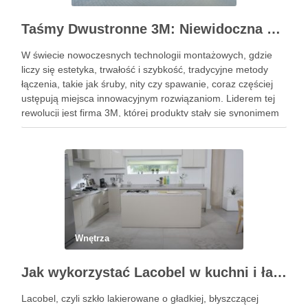
Taśmy Dwustronne 3M: Niewidoczna Siła Montażu dla Profesjonalistów i Domu
W świecie nowoczesnych technologii montażowych, gdzie
liczy się estetyka, trwałość i szybkość, tradycyjne metody
łączenia, takie jak śruby, nity czy spawanie, coraz częściej
ustępują miejsca innowacyjnym rozwiązaniom. Liderem tej
rewolucji jest firma 3M, której produkty stały się synonimem
niezawodności. W szczególności taśmy dwustronne 3m
wyznaczają nowe standardy, oferując potężną siłę …
Wnętrza
Jak wykorzystać Lacobel w kuchni i łazience?
Lacobel, czyli szkło lakierowane o gładkiej, błyszczącej