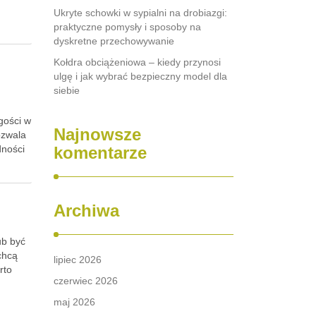
Ukryte schowki w sypialni na drobiazgi:
praktyczne pomysły i sposoby na
dyskretne przechowywanie
Kołdra obciążeniowa – kiedy przynosi
ulgę i jak wybrać bezpieczny model dla
siebie
gości w
Najnowsze
ozwala
dności
komentarze
Archiwa
ub być
chcą
lipiec 2026
rto
czerwiec 2026
maj 2026