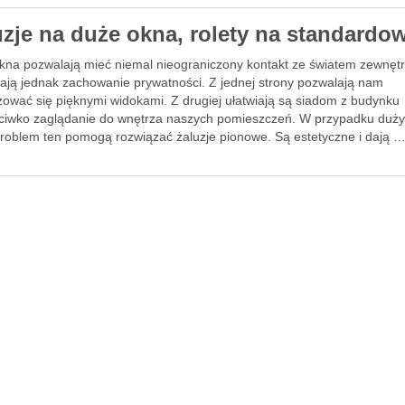
uzje na duże okna, rolety na standardo
kna pozwalają mieć niemal nieograniczony kontakt ze światem zewnęt
iają jednak zachowanie prywatności. Z jednej strony pozwalają nam
zować się pięknymi widokami. Z drugiej ułatwiają są siadom z budynku
ciwko zaglądanie do wnętrza naszych pomieszczeń. W przypadku duż
problem ten pomogą rozwiązać żaluzje pionowe. Są estetyczne i dają 