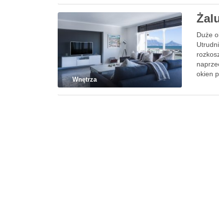
Żal
Duże o
Utrudn
rozkos
naprze
okien 
Wnętrza