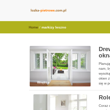
lozka-pietrowe
Home
/
markizy leszno
Dre
okn
Planuj
nam, by
wysoką
okien 
Wnętrza
się w 
Role
Coraz c