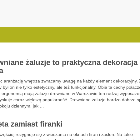
.com.pl
wniane żaluzje to praktyczna dekoracja
a
ąc aranżację wnętrza zwracamy uwagę na każdy element dekoracyjny. 
 był on nie tylko estetyczny, ale też funkcjonalny. Obie te cechy połąc
 ergonomią mają żaluzje drewniane w Warszawie ten rodzaj wyposaże
zyskuje coraz większą popularność. Drewniane żaluzje bardzo dobrze s
pokoju dziennym, jak …
ta zamiast firanki
zęściej rezygnuje się z wieszania na oknach firan i zasłon. Na takie