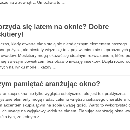
zczenia z zewnątrz. Umożliwia to …
przyda się latem na oknie? Dobre
kitiery!
o czas, kiedy otwarte okna stają się nieodłącznym elementem naszego
nego życia, ale niestety wiąże się to z pojawieniem się nieproszonych 
i owadów. Moskitiery mogą okazać się idealnym rozwiązaniem, które p
ć się świeżym powietrzem bez obaw o inwazję insektów. Dzięki różnoro
nych na rynku modeli, każdy …
zym pamiętać aranżując okno?
ranżacja okna nie tylko wygląda estetycznie, ale jest też praktyczna.
ystane elementy mogą nadać całemu wnętrzu ciekawego charakteru l
 akcentem skupiającym na sobie uwagę gości. Warto to wykorzystać 
ć ich uwagę na wyjątkowy widok za oknem. Planując aranżację okna wa
ać o tym, że jednym z …