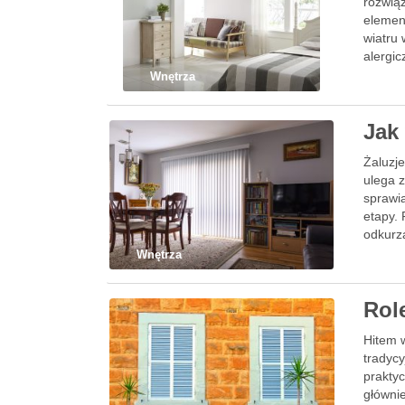
rozwiąz
elemen
wiatru 
alergi
Wnętrza
Jak
Żaluzje
ulega 
sprawi
etapy. 
odkurz
Wnętrza
Role
Hitem w
tradycy
prakty
głównie