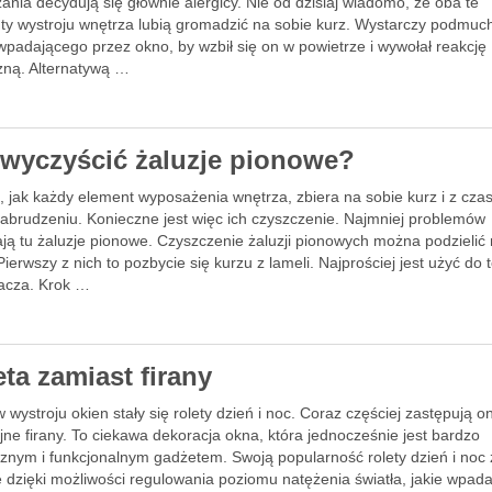
ania decydują się głównie alergicy. Nie od dzisiaj wiadomo, że oba te
ty wystroju wnętrza lubią gromadzić na sobie kurz. Wystarczy podmuc
wpadającego przez okno, by wzbił się on w powietrze i wywołał reakcję
czną. Alternatywą …
 wyczyścić żaluzje pionowe?
, jak każdy element wyposażenia wnętrza, zbiera na sobie kurz i z cz
zabrudzeniu. Konieczne jest więc ich czyszczenie. Najmniej problemów
ają tu żaluzje pionowe. Czyszczenie żaluzji pionowych można podzielić
Pierwszy z nich to pozbycie się kurzu z lameli. Najprościej jest użyć do 
acza. Krok …
ta zamiast firany
 wystroju okien stały się rolety dzień i noc. Coraz częściej zastępują o
jne firany. To ciekawa dekoracja okna, która jednocześnie jest bardzo
cznym i funkcjonalnym gadżetem. Swoją popularność rolety dzień i noc 
 dzięki możliwości regulowania poziomu natężenia światła, jakie wpad