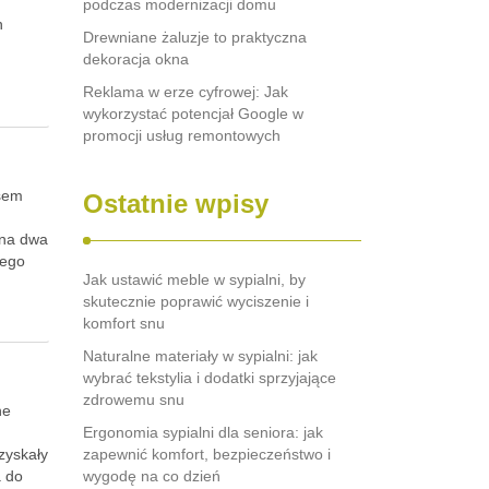
podczas modernizacji domu
h
Drewniane żaluzje to praktyczna
dekoracja okna
Reklama w erze cyfrowej: Jak
wykorzystać potencjał Google w
promocji usług remontowych
asem
Ostatnie wpisy
 na dwa
tego
Jak ustawić meble w sypialni, by
skutecznie poprawić wyciszenie i
komfort snu
Naturalne materiały w sypialni: jak
wybrać tekstylia i dodatki sprzyjające
zdrowemu snu
ne
Ergonomia sypialni dla seniora: jak
zyskały
zapewnić komfort, bezpieczeństwo i
a do
wygodę na co dzień