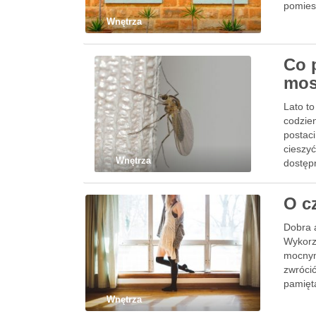
pomies
Wnętrza
Co 
mos
Lato t
codzien
postac
cieszy
Wnętrza
dostęp
O c
Dobra a
Wykorz
mocnym
zwróci
pamięt
Wnętrza