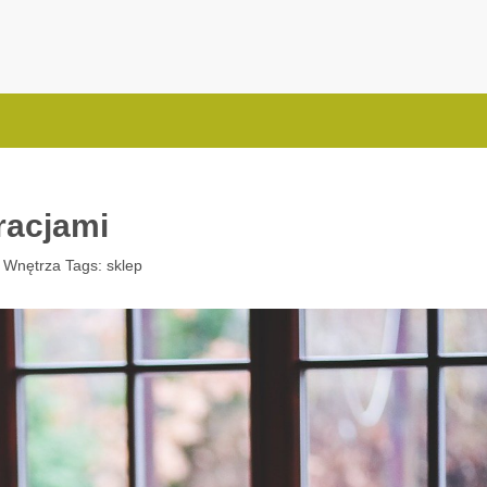
.com.pl
racjami
:
Wnętrza
Tags:
sklep