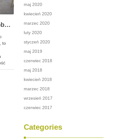
maj 2020
kwiecień 2020
marzec 2020
Jak wykorzystać Lacobel w kuchni i łazience?
luty 2020
o
styczeń 2020
, to
maj 2019
a
czerwiec 2018
ość
ądowi
maj 2018
, które
kwiecień 2018
marzec 2018
maniu.
wrzesień 2017
ad
czerwiec 2017
Categories