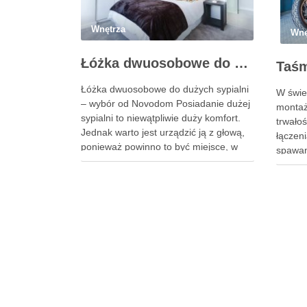
Wnętrza
Wnę
Łóżka dwuosobowe do dużych sypialni – wybór od Novodom
Łóżka dwuosobowe do dużych sypialni
W świe
– wybór od Novodom Posiadanie dużej
montażo
sypialni to niewątpliwie duży komfort.
trwało
Jednak warto jest urządzić ją z głową,
łączeni
ponieważ powinno to być miejsce, w
spawan
którym możemy liczyć na maksymalny
miejsc
wypoczynek i intymność. W jaki sposób
Liderem
wybrać odpowiednie łóżko, które nie
której
tylko pozwoli nam na spokojny …
niezaw
dwustr
standa