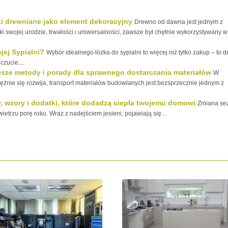
ki drewniane jako element dekoracyjny
Drewno od dawna jest jednym z
 swojej urodzie, trwałości i uniwersalności, zawsze był chętnie wykorzystywany w
jej Sypialni?
Wybór idealnego łóżka do sypialni to więcej niż tylko zakup – to d
zucie....
psze metody i porady dla sprawnego dostarczania materiałów
W
ężnie się rozwija, transport materiałów budowlanych jest bezsprzecznie jednym z
y, wzory i dodatki, które dodadzą ciepła twojemu domowi
Zmiana se
etrzu porę roku. Wraz z nadejściem jesieni, pojawiają się...