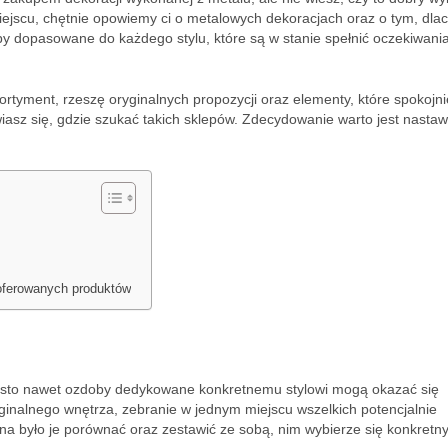
miejscu, chętnie opowiemy ci o metalowych dekoracjach oraz o tym, dla
y dopasowane do każdego stylu, które są w stanie spełnić oczekiwani
rtyment, rzeszę oryginalnych propozycji oraz elementy, które spokojni
asz się, gdzie szukać takich sklepów. Zdecydowanie warto jest nastawi
oferowanych produktów
ęsto nawet ozdoby dedykowane konkretnemu stylowi mogą okazać się
yginalnego wnętrza, zebranie w jednym miejscu wszelkich potencjalnie
na było je porównać oraz zestawić ze sobą, nim wybierze się konkretn