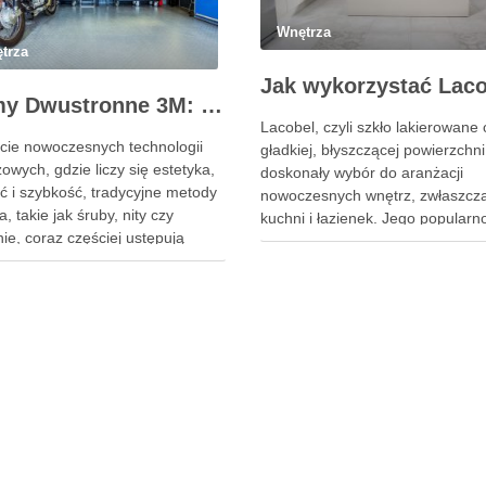
Wnętrza
trza
Taśmy Dwustronne 3M: Niewidoczna Siła Montażu dla Profesjonalistów i Domu
Lacobel, czyli szkło lakierowane 
cie nowoczesnych technologii
gładkiej, błyszczącej powierzchni
wych, gdzie liczy się estetyka,
doskonały wybór do aranżacji
ść i szybkość, tradycyjne metody
nowoczesnych wnętrz, zwłaszcz
a, takie jak śruby, nity czy
kuchni i łazienek. Jego popularn
ie, coraz częściej ustępują
rośnie dzięki estetycznemu wygl
a innowacyjnym rozwiązaniom.
oraz praktycznym właściwościom
 tej rewolucji jest firma 3M,
sprawiają, że jest to rozwiązanie
 produkty stały się synonimem
wyjątkowo trwałe i łatwe w utrzy
odności. W szczególności taśmy
W kuchniach Lacobel pełni rolę
onne 3m wyznaczają nowe
zarówno estetycznego panelu n
rdy, oferując potężną siłę …
blatem, …