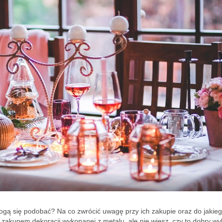
gą się podobać? Na co zwrócić uwagę przy ich zakupie oraz do jakieg
 zakupem dekoracji wykonanej z metalu, ale nie wiesz, czy to dobry wy