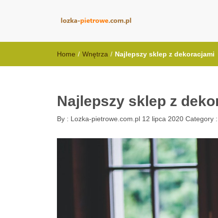
lozka-pietrowe
Home
/
Wnętrza
/
Najlepszy sklep z dekoracjami
Najlepszy sklep z deko
By :
Lozka-pietrowe.com.pl
12 lipca 2020
Category 