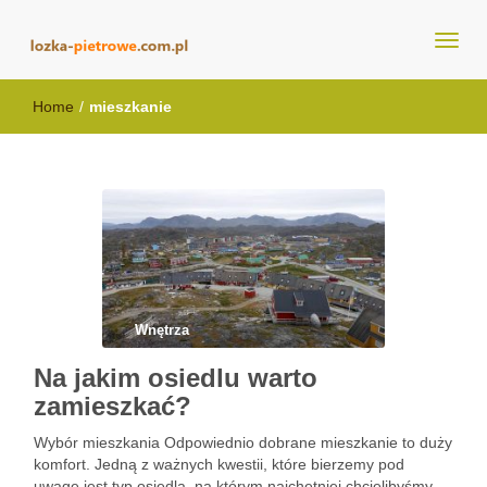
lozka-pietrowe.com.pl
Home
/
mieszkanie
Wnętrza
Na jakim osiedlu warto
zamieszkać?
Wybór mieszkania Odpowiednio dobrane mieszkanie to duży
komfort. Jedną z ważnych kwestii, które bierzemy pod
uwagę jest typ osiedla, na którym najchętniej chcielibyśmy