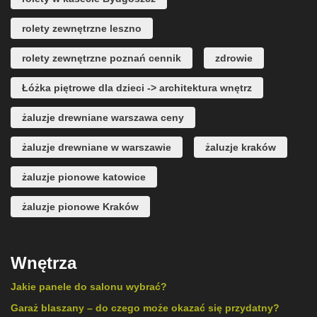
rolety zewnętrzne leszno
rolety zewnętrzne poznań cennik
zdrowie
Łóżka piętrowe dla dzieci -> architektura wnętrz
żaluzje drewniane warszawa ceny
żaluzje drewniane w warszawie
żaluzje kraków
żaluzje pionowe katowice
żaluzje pionowe Kraków
Wnętrza
Jakie panele do salonu wybrać?
Garaż blaszany – do czego może okazać się przydatny?