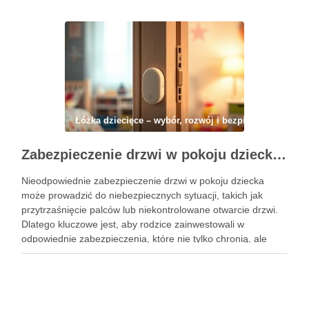
organizacja przestrzeni mogą znacząco wpłynąć na komfort
malucha i zminimalizować …
Łóżka dziecięce – wybór, rozwój i bezpieczeństwo
Zabezpieczenie drzwi w pokoju dziecka: jak skutecznie chronić przed przytrzaśnięciem i niepożądanym otwarciem
Nieodpowiednie zabezpieczenie drzwi w pokoju dziecka
może prowadzić do niebezpiecznych sytuacji, takich jak
przytrzaśnięcie palców lub niekontrolowane otwarcie drzwi.
Dlatego kluczowe jest, aby rodzice zainwestowali w
odpowiednie zabezpieczenia, które nie tylko chronią, ale
także dają spokój ducha. W dzisiejszym artykule omówimy,
jak skutecznie zabezpieczyć drzwi, aby zminimalizować
ryzyko wypadków i …