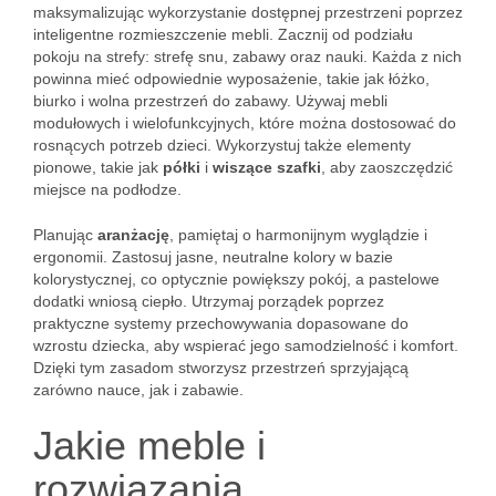
maksymalizując wykorzystanie dostępnej przestrzeni poprzez
inteligentne rozmieszczenie mebli. Zacznij od podziału
pokoju na strefy: strefę snu, zabawy oraz nauki. Każda z nich
powinna mieć odpowiednie wyposażenie, takie jak łóżko,
biurko i wolna przestrzeń do zabawy. Używaj mebli
modułowych i wielofunkcyjnych, które można dostosować do
rosnących potrzeb dzieci. Wykorzystuj także elementy
pionowe, takie jak
półki
i
wiszące szafki
, aby zaoszczędzić
miejsce na podłodze.
Planując
aranżację
, pamiętaj o harmonijnym wyglądzie i
ergonomii. Zastosuj jasne, neutralne kolory w bazie
kolorystycznej, co optycznie powiększy pokój, a pastelowe
dodatki wniosą ciepło. Utrzymaj porządek poprzez
praktyczne systemy przechowywania dopasowane do
wzrostu dziecka, aby wspierać jego samodzielność i komfort.
Dzięki tym zasadom stworzysz przestrzeń sprzyjającą
zarówno nauce, jak i zabawie.
Jakie meble i
rozwiązania