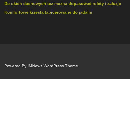
Do okien dachowych też można dopasować rolety i żaluzje
Komfortowe krzesła tapicerowane do jadalni
Powered By
IMNews WordPress Theme