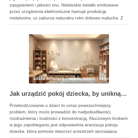
zasypianiem i jakości snu. Niebieskie światło emitowane
przez urządzenia elektroniczne hamuje produkcję
melatoniny, co zaburza naturalny rytm dobowy malucha. Z
drugiej strony, lampka nocna może być pomocna w
łagodzeniu lęku przed ciemnością, ale jej …
Łóżka dziecięce – wybór, rozwój i bezpieczeństwo
Jak urządzić pokój dziecka, by uniknąć przebodźcowania i wspierać jego spokój oraz rozwój
Przebodźcowanie u dzieci to coraz powszechniejszy
problem, który może prowadzić do nadpobudliwości,
rozdrażnienia i trudności z koncentracją. Kluczowym krokiem
w jego zapobieganiu jest odpowiednia aranżacja pokoju
dziecka, która pomoże stworzyć przestrzeń sprzyjającą
relaksowi i spokojowi. Właściwy dobór kolorów, mebli oraz