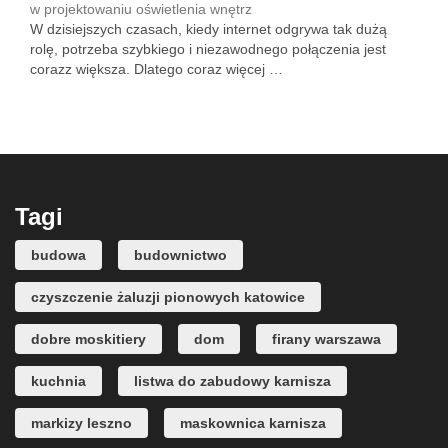
w projektowaniu oświetlenia wnętrz
W dzisiejszych czasach, kiedy internet odgrywa tak dużą
rolę, potrzeba szybkiego i niezawodnego połączenia jest
corazz większa. Dlatego coraz więcej …
Tagi
budowa
budownictwo
czyszczenie żaluzji pionowych katowice
dobre moskitiery
dom
firany warszawa
kuchnia
listwa do zabudowy karnisza
markizy leszno
maskownica karnisza