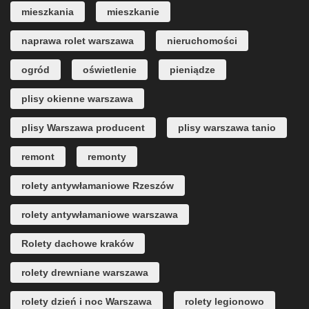
mieszkania
mieszkanie
naprawa rolet warszawa
nieruchomości
ogród
oświetlenie
pieniądze
plisy okienne warszawa
plisy Warszawa producent
plisy warszawa tanio
remont
remonty
rolety antywłamaniowe Rzeszów
rolety antywłamaniowe warszawa
Rolety dachowe kraków
rolety drewniane warszawa
rolety dzień i noc Warszawa
rolety legionowo