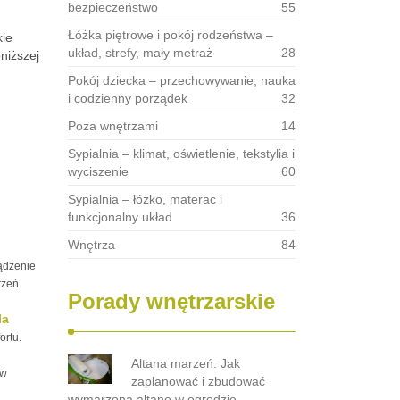
bezpieczeństwo
55
Łóżka piętrowe i pokój rodzeństwa –
kie
układ, strefy, mały metraż
28
niższej
Pokój dziecka – przechowywanie, nauka
i codzienny porządek
32
Poza wnętrzami
14
Sypialnia – klimat, oświetlenie, tekstylia i
wyciszenie
60
Sypialnia – łóżko, materac i
funkcjonalny układ
36
Wnętrza
84
ądzenie
rzeń
Porady wnętrzarskie
la
ortu.
Altana marzeń: Jak
 w
zaplanować i zbudować
wymarzoną altanę w ogrodzie