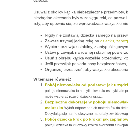
dziecko.
Usuwaj z okolicy kącika niebezpieczne przedmioty, 
niezbędne akcesoria były w zasięgu ręki, co pozwol
listy, aby upewnić się, że wprowadzasz wszystkie ni
Nigdy nie zostawiaj dziecka samego na przewi
Zawsze trzymaj jedną rękę na
dziecku, zabez
Wybierz przewijak stabilny, z antypoślizgowy
Ustaw przewijak na równej i stabilnej powierzc
Usuń z obrębu kącika wszelkie przedmioty, kt
Jeśli przewijak posiada pasy bezpieczeństwa,
Organizuj przestrzeń, aby wszystkie akcesoria
W temacie również:
Pokój niemowlaka od podstaw: jak urządzić
pokoju niemowlaka to nie tylko kwestia estetyki, ale
może wspierać rozwój dziecka oraz...
Bezpieczne dekoracje w pokoju niemowlaka
maluszka
Wybór odpowiednich materiałów do dekor
Decydując się na nietoksyczne materiały, zwróć uwagę
Pokój dziecka krok po kroku: jak zaplanow
pokoju dziecka to kluczowy krok w tworzeniu funkcjon