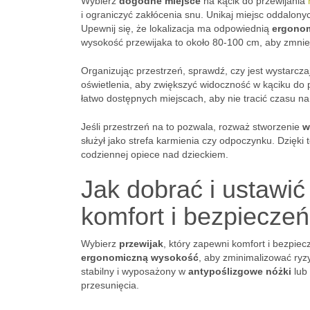
Wybierz
dogodne miejsce
na kącik do przewijania
i ograniczyć zakłócenia snu. Unikaj miejsc oddalon
Upewnij się, że lokalizacja ma odpowiednią
ergono
wysokość przewijaka to około 80-100 cm, aby zmnie
Organizując przestrzeń, sprawdź, czy jest wystarcz
oświetlenia, aby zwiększyć widoczność w kąciku do p
łatwo dostępnych miejscach, aby nie tracić czasu na
Jeśli przestrzeń na to pozwala, rozważ stworzenie
w
służył jako strefa karmienia czy odpoczynku. Dzięki
codziennej opiece nad dzieckiem.
Jak dobrać i ustawić
komfort i bezpiecze
Wybierz
przewijak
, który zapewni komfort i bezpie
ergonomiczną wysokość
, aby zminimalizować ryz
stabilny i wyposażony w
antypoślizgowe nóżki
lub
przesunięcia.