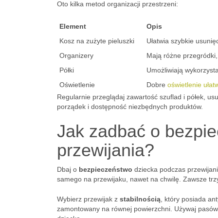
Oto kilka metod organizacji przestrzeni:
Element
Opis
Kosz na zużyte pieluszki
Ułatwia szybkie usunię
Organizery
Mają różne przegródki
Półki
Umożliwiają wykorzysta
Oświetlenie
Dobre
oświetlenie ułat
Regularnie przeglądaj zawartość szuflad i półek, u
porządek i dostępność niezbędnych produktów.
Jak zadbać o bezpi
przewijania?
Dbaj o
bezpieczeństwo
dziecka podczas przewijani
samego na przewijaku, nawet na chwilę. Zawsze trz
Wybierz przewijak z
stabilnością
, który posiada an
zamontowany na równej powierzchni. Używaj pasów b