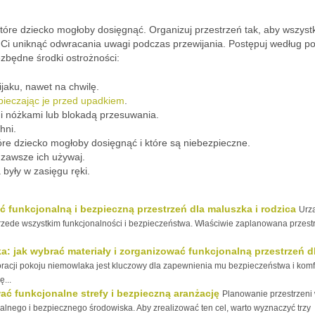
które dziecko mogłoby dosięgnąć. Organizuj przestrzeń tak, aby wszyst
i Ci uniknąć odwracania uwagi podczas przewijania. Postępuj według po
ezbędne środki ostrożności:
jaku, nawet na chwilę.
pieczając je przed upadkiem
.
mi nóżkami lub blokadą przesuwania.
hni.
óre dziecko mogłoby dosięgnąć i które są niebezpieczne.
 zawsze ich używaj.
 były w zasięgu ręki.
 funkcjonalną i bezpieczną przestrzeń dla maluszka i rodzica
Urz
 przede wszystkim funkcjonalności i bezpieczeństwa. Właściwie zaplanowana przest
: jak wybrać materiały i zorganizować funkcjonalną przestrzeń d
acji pokoju niemowlaka jest kluczowy dla zapewnienia mu bezpieczeństwa i komf
...
ać funkcjonalne strefy i bezpieczną aranżację
Planowanie przestrzeni
alnego i bezpiecznego środowiska. Aby zrealizować ten cel, warto wyznaczyć trzy