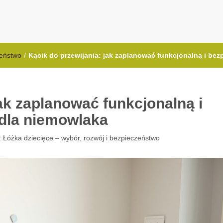
.com.pl
zeństwo
/
Kącik do przewijania: jak zaplanować funkcjonalną i bez
jak zaplanować funkcjonalną i
 dla niemowlaka
:
Łóżka dziecięce – wybór, rozwój i bezpieczeństwo