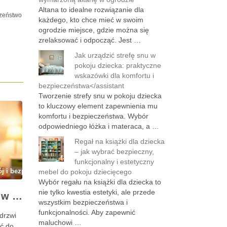
Altana to idealne rozwiązanie dla
zeństwo
każdego, kto chce mieć w swoim
ogrodzie miejsce, gdzie można się
zrelaksować i odpocząć. Jest …
Jak urządzić strefę snu w
pokoju dziecka: praktyczne
wskazówki dla komfortu i
bezpieczeństwa</assistant
Tworzenie strefy snu w pokoju dziecka
to kluczowy element zapewnienia mu
komfortu i bezpieczeństwa. Wybór
odpowiedniego łóżka i materaca, a …
Regał na książki dla dziecka
– jak wybrać bezpieczny,
funkcjonalny i estetyczny
ój i bezpieczeństwo
mebel do pokoju dziecięcego
Wybór regału na książki dla dziecka to
nie tylko kwestia estetyki, ale przede
Zabezpieczenie drzwi w pokoju dziecka: jak skutecznie chronić przed przytrzaśnięciem i niepożądanym otwarciem
wszystkim bezpieczeństwa i
funkcjonalności. Aby zapewnić
drzwi
maluchowi …
ć do