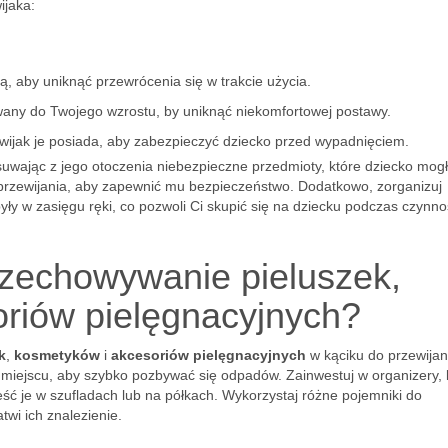
ijaka:
ą, aby uniknąć przewrócenia się w trakcie użycia.
owany do Twojego wzrostu, by uniknąć niekomfortowej postawy.
ewijak je posiada, aby zabezpieczyć dziecko przed wypadnięciem.
usuwając z jego otoczenia niebezpieczne przedmioty, które dziecko mog
przewijania, aby zapewnić mu bezpieczeństwo. Dodatkowo, zorganizuj
yły w zasięgu ręki, co pozwoli Ci skupić się na dziecku podczas czynno
rzechowywanie pieluszek,
riów pielęgnacyjnych?
k
,
kosmetyków
i
akcesoriów pielęgnacyjnych
w kąciku do przewijan
 miejscu, aby szybko pozbywać się odpadów. Zainwestuj w organizery, 
ć je w szufladach lub na półkach. Wykorzystaj różne pojemniki do
wi ich znalezienie.