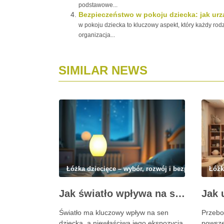
podstawowe...
Bezpieczeństwo w pokoju dziecka: jak urz
w pokoju dziecka to kluczowy aspekt, który każdy ro
organizacja...
SIMILAR NEWS
Łóżka dziecięce – wybór, rozwój i bezpieczeństwo
Łóżk
Jak światło wpływa na sen dziecka i kiedy lampka nocna pomaga, a kiedy szkodzi
Światło ma kluczowy wpływ na sen
Przebo
dziecka, a niewłaściwa jego ekspozycja
powsze