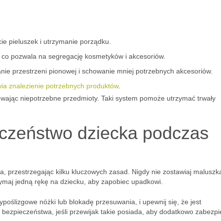
cie pieluszek i utrzymanie porządku.
, co pozwala na segregację kosmetyków i akcesoriów.
nie przestrzeni pionowej i schowanie mniej potrzebnych akcesoriów.
wia znalezienie potrzebnych produktów
.
suwając niepotrzebne przedmioty. Taki system pomoże utrzymać trwały
eczeństwo dziecka podczas
a, przestrzegając kilku kluczowych zasad. Nigdy nie zostawiaj maluszk
ymaj jedną rękę na dziecku, aby zapobiec upadkowi.
typoślizgowe nóżki lub blokadę przesuwania, i upewnij się, że jest
ezpieczeństwa, jeśli przewijak takie posiada, aby dodatkowo zabezpi