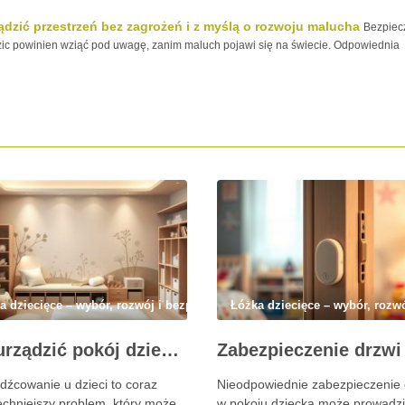
ądzić przestrzeń bez zagrożeń i z myślą o rozwoju malucha
Bezpiec
dzic powinien wziąć pod uwagę, zanim maluch pojawi się na świecie. Odpowiednia
a dziecięce – wybór, rozwój i bezpieczeństwo
Łóżka dziecięce – wybór, rozw
Jak urządzić pokój dziecka, by uniknąć przebodźcowania i wspierać jego spokój oraz rozwój
dźcowanie u dzieci to coraz
Nieodpowiednie zabezpieczenie 
chniejszy problem, który może
w pokoju dziecka może prowadzi