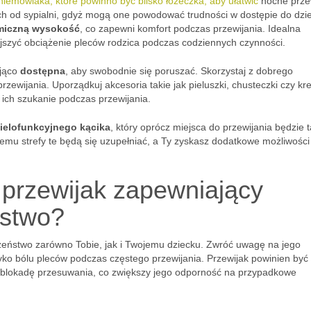
niemowlaka, które powinno być blisko łóżeczka, aby ułatwić
nocne prze
ych od sypialni, gdyż mogą one powodować trudności w dostępie do dzi
miczną wysokość
, co zapewni komfort podczas przewijania. Idealna
jszyć obciążenie pleców rodzica podczas codziennych czynności.
ająco
dostępna
, aby swobodnie się poruszać. Skorzystaj z dobrego
rzewijania. Uporządkuj akcesoria takie jak pieluszki, chusteczki czy k
 ich szukanie podczas przewijania.
ielofunkcyjnego kącika
, który oprócz miejsca do przewijania będzie 
 temu strefy te będą się uzupełniać, a Ty zyskasz dodatkowe możliwości
 przewijak zapewniający
ństwo?
czeństwo zarówno Tobie, jak i Twojemu dziecku. Zwróć uwagę na jego
yko bólu pleców podczas częstego przewijania. Przewijak powinien być
 blokadę przesuwania, co zwiększy jego odporność na przypadkowe