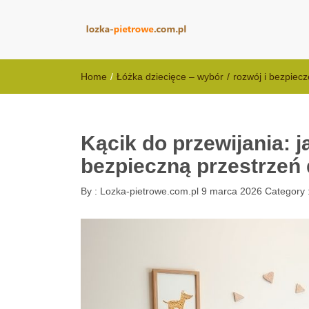
lozka-pietrowe
Home
/
Łóżka dziecięce – wybór
/
rozwój i bezpiec
Kącik do przewijania: 
bezpieczną przestrzeń
By :
Lozka-pietrowe.com.pl
9 marca 2026
Category 