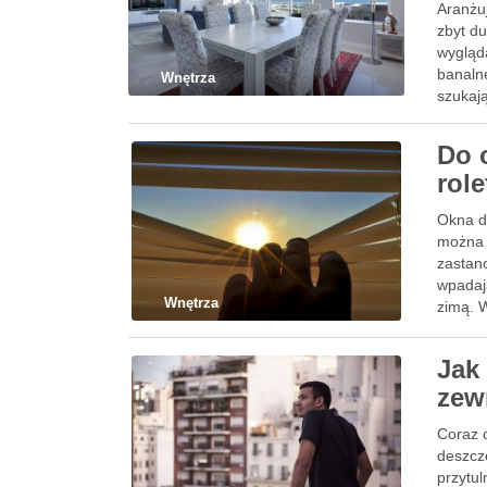
Aranżu
zbyt d
wygląda
banalne
Wnętrza
szukaj
Do 
role
Okna da
można 
zastano
wpadaj
Wnętrza
zimą. 
Jak 
zew
Coraz c
deszcz
przytu