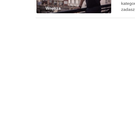
katego
Wnętrza
zadasz