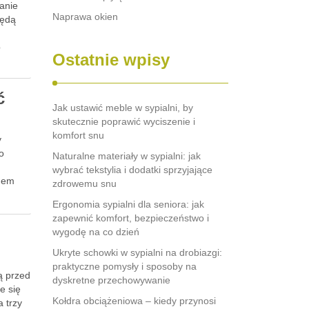
anie
Naprawa okien
będą
b
Ostatnie wpisy
ć
Jak ustawić meble w sypialni, by
skutecznie poprawić wyciszenie i
komfort snu
y
o
Naturalne materiały w sypialni: jak
wybrać tekstylia i dodatki sprzyjające
odem
zdrowemu snu
Ergonomia sypialni dla seniora: jak
zapewnić komfort, bezpieczeństwo i
wygodę na co dzień
Ukryte schowki w sypialni na drobiazgi:
praktyczne pomysły i sposoby na
ą przed
dyskretne przechowywanie
e się
Kołdra obciążeniowa – kiedy przynosi
 trzy