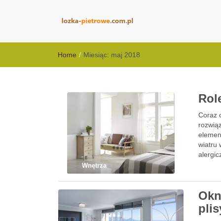
lozka-pietrowe
Home
/
Miesiąc:
maj 2018
Role
Coraz c
rozwiąz
elemen
wiatru 
alergi
Wnętrza
Okn
pli