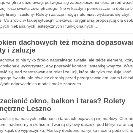
jąc wnętrze dużo uwagi poświęca się zabezpieczeniu okna przed wpad
użej ilości światła zewnętrznego. Nie w każdym pomieszczeniu dobrze 
ły firany i zasłony. Rolety i żaluzje mogą natomiast wydawać się zbyt
. Co zrobić w takiej sytuacji? Ciekawą i oryginalną propozycją dla osó
ących niebanalnych, estetycznych i funkcjonalnych …
okien dachowych też można dopasowa
ty i żaluzje
chowe to nie tylko źródło naturalnego światła, ale także element, któr
doskonale wykorzystać, aby poprawić komfort i estetykę wnętrza. Wart
wić się nad zastosowaniem rolet i żaluzji, które nie tylko regulują ilość
ącego światła, ale również chronią przed przegrzewaniem latem i chł
Wybór odpowiednich modeli może znacząco …
zacienić okno, balkon i taras? Rolety
nętrzne Leszno
zęściej na naszych balkonach i tarasach pojawiają się markizy. Chroni
em i nadmiernym słońcem. Tworzą stylowy daszek, pod którym aranżuj
lny kącik do wypoczynku. Markizy dostępne na rynku można podzielić na