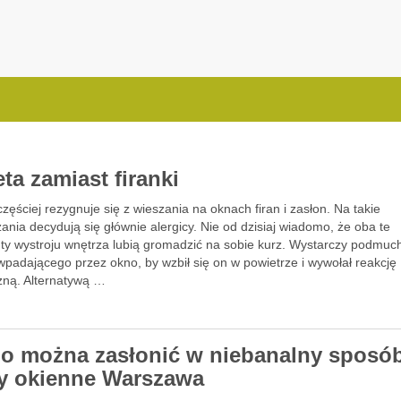
.com.pl
ta zamiast firanki
zęściej rezygnuje się z wieszania na oknach firan i zasłon. Na takie
ania decydują się głównie alergicy. Nie od dzisiaj wiadomo, że oba te
ty wystroju wnętrza lubią gromadzić na sobie kurz. Wystarczy podmuc
wpadającego przez okno, by wzbił się on w powietrze i wywołał reakcję
czną. Alternatywą …
o można zasłonić w niebanalny sposó
sy okienne Warszawa