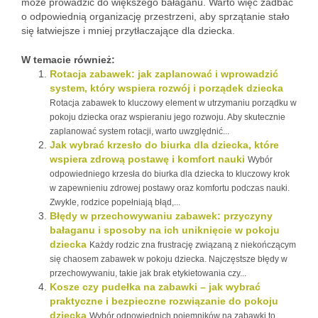
może prowadzić do większego bałaganu. Warto więc zadbać
o odpowiednią organizację przestrzeni, aby sprzątanie stało
się łatwiejsze i mniej przytłaczające dla dziecka.
W temacie również:
Rotacja zabawek: jak zaplanować i wprowadzić
system, który wspiera rozwój i porządek dziecka
Rotacja zabawek to kluczowy element w utrzymaniu porządku w
pokoju dziecka oraz wspieraniu jego rozwoju. Aby skutecznie
zaplanować system rotacji, warto uwzględnić...
Jak wybrać krzesło do biurka dla dziecka, które
wspiera zdrową postawę i komfort nauki
Wybór
odpowiedniego krzesła do biurka dla dziecka to kluczowy krok
w zapewnieniu zdrowej postawy oraz komfortu podczas nauki.
Zwykle, rodzice popełniają błąd,...
Błędy w przechowywaniu zabawek: przyczyny
bałaganu i sposoby na ich uniknięcie w pokoju
dziecka
Każdy rodzic zna frustrację związaną z niekończącym
się chaosem zabawek w pokoju dziecka. Najczęstsze błędy w
przechowywaniu, takie jak brak etykietowania czy...
Kosze czy pudełka na zabawki – jak wybrać
praktyczne i bezpieczne rozwiązanie do pokoju
dziecka
Wybór odpowiednich pojemników na zabawki to