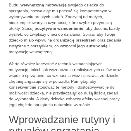
Buduj
wewnętrzną motywację
swojego dziecka do
sprzątania, pozwalając mu poczuć się kompetentnym w
wykonywaniu prostych zadań. Zaczynaj od małych,
nieskomplikowanych czynności, które szybko przynoszą
efekty. Stosuj
pozytywne wzmocnienie
, aby docenić każdy
wysiłek, co zwiększy chęci do działania. Spraw, aby Twoje
dziecko miało wpływ na organizację przestrzeni oraz zadania
związane z porządkiem, co wzmocni jego
autonomię
i
motywację wewnętrzną.
Warto również korzystać z technik wzmacniających
motywację, takich jak wyznaczanie realistycznych celów oraz
wspólne sprzątanie, co wzmacnia więź i sprawia, że dziecko
chętniej angażuje się w porządki. Pamiętaj, aby
konsekwentnie stosować te metody i dostosowywać je do
możliwości dziecka, nie przytłaczając go dużą ilością zadań
do wykonania. A kiedy dziecko zobaczy efekty własnej pracy,
jego chęć do sprzątania naturalnie wzrośnie.
Wprowadzanie rutyny i
rytuałów sprzątania