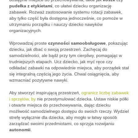
pudełka z etykietami
, co ułatwi dziecku organizację
zabawek. Rozważ zastosowanie systemu rotacji zabawek,
aby tylko część była dostępna jednocześnie, co pomoże w
utrzymaniu porządku i nauczy dziecko nawyków
organizacyjnych.
Wprowadzaj proste
czynności samoobsługowe
, pokazując
dziecku, jak dbać o swoją przestrzeń. Zachęcaj do
samodzielności, ale bądź przy tym cierpliwy, pomagając w
trudniejszych etapach. Ucz dziecko, jak myć ręce czy
odkładać zabawki na odpowiednie miejsca, aby porządek stał
się integralną częścią jego życia. Chwal osiągnięcia, aby
wzmacniać pozytywne nawyki.
Aby stworzyć inspirującą przestrzeń,
ogranicz liczbę zabawek
i sprzętów, by
nie przestymulować dziecka. Ustaw niskie półki
i otwarte miejsca do przechowywania, dając dziecku
możliwość samodzielnego dostępu do swoich rzeczy. Wydziel
strefę wyłącznie dla dziecka, aby mogło w łatwy sposób
zarządzać swoimi przedmiotami, co sprzyja rozwijaniu
autonomii
.