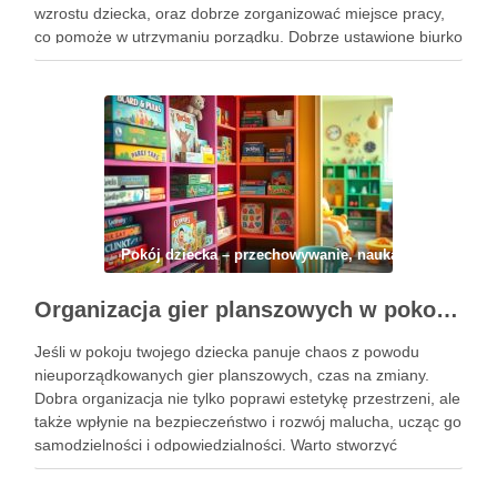
wzrostu dziecka, oraz dobrze zorganizować miejsce pracy,
co pomoże w utrzymaniu porządku. Dobrze ustawione biurko
względem okna pozwoli maksymalnie wykorzystać naturalne
światło, co z kolei sprzyja …
Pokój dziecka – przechowywanie, nauka i codzienny 
Organizacja gier planszowych w pokoju dziecka: jak połączyć porządek, bezpieczeństwo i rozwój na co dzień
Jeśli w pokoju twojego dziecka panuje chaos z powodu
nieuporządkowanych gier planszowych, czas na zmiany.
Dobra organizacja nie tylko poprawi estetykę przestrzeni, ale
także wpłynie na bezpieczeństwo i rozwój malucha, ucząc go
samodzielności i odpowiedzialności. Warto stworzyć
funkcjonalne miejsce do przechowywania gier, które będzie
wspierać zabawę, a jednocześnie nie będzie …