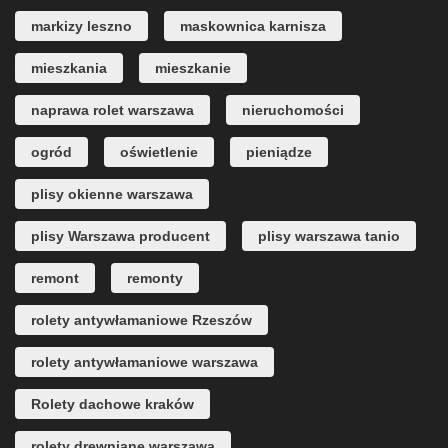
markizy leszno
maskownica karnisza
mieszkania
mieszkanie
naprawa rolet warszawa
nieruchomości
ogród
oświetlenie
pieniądze
plisy okienne warszawa
plisy Warszawa producent
plisy warszawa tanio
remont
remonty
rolety antywłamaniowe Rzeszów
rolety antywłamaniowe warszawa
Rolety dachowe kraków
rolety drewniane warszawa