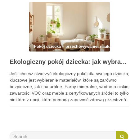
Pokój dziecka – przechowywanie, nauka i codzienny 
Ekologiczny pokój dziecka: jak wybrać bezpieczne i naturalne materiały do zdrowej przestrzeni
Jeśli chcesz stworzyć ekologiczny pokój dla swojego dziecka,
kluczowe jest wybieranie materiałów, które są zarówno
bezpieczne, jak i naturalne. Farby mineralne, wodne o niskiej
zawartości VOC oraz meble z certyfikowanych źródeł to tylko
niektóre z opcji, które pomogą zapewnić zdrową przestrzeń.
Wybór odpowiednich materiałów nie tylko chroni zdrowie
Twojego malucha, …