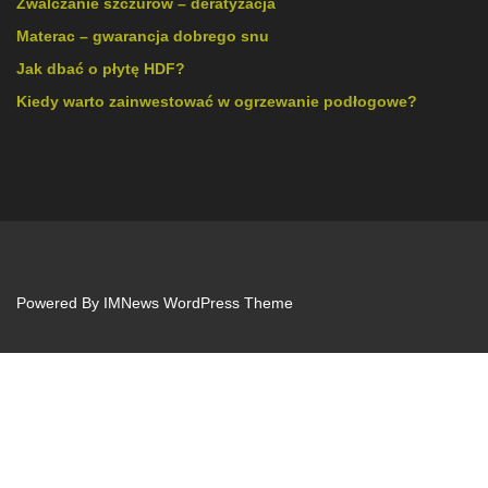
Zwalczanie szczurów – deratyzacja
Materac – gwarancja dobrego snu
Jak dbać o płytę HDF?
Kiedy warto zainwestować w ogrzewanie podłogowe?
Powered By
IMNews WordPress Theme