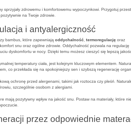
aby sprzyjały zdrowemu i komfortowemu wypoczynkowi. Przygotuj przest
e pozytywnie na Twoje zdrowie.
lacja i antyalergiczność
 czy bambus, które zapewniają
oddychalność
,
termoregulację
oraz
 komfort snu oraz ogólne zdrowie. Oddychalność pozwala na regulację
uciu dyskomfortu w nocy. Dzięki temu możesz cieszyć się lepszą jakośc
ymalnej temperatury ciała, jest kolejnym kluczowym elementem. Natur
em, co przekłada się na spokojniejszy sen i szybszą regenerację orga
tkową ochronę przed alergenami, takimi jak roztocza czy pleśń. Natura
zdrowiu, szczególnie osobom z alergiami.
tóre mają pozytywny wpływ na jakość snu. Postaw na materiały, które nie
opoczucie.
neracji przez odpowiednie matera