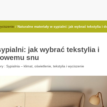
.com.pl
wyciszenie
/
Naturalne materiały w sypialni: jak wybrać tekstylia i
ypialni: jak wybrać tekstylia i
drowemu snu
ry :
Sypialnia – klimat, oświetlenie, tekstylia i wyciszenie