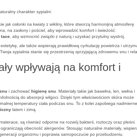
turalny charakter sypialni:
akie jak osłonki na kwiaty z wikliny, które stworzą harmonijną atmosferę.
łna, na zasłony i pościel, aby wprowadzić komfort i świeżość.
y
tace
, aby wzmocnić związki z naturą i uzyskać przytulny wystrój.
 estetykę, ale także wspierają prawidłową cyrkulację powietrza i utrzym
Twoja sypialnia stanie się przestrzenią sprzyjającą zdrowemu snu i rel
ały wpływają na komfort i
 snu
i zachować
higienę snu
. Materiały takie jak bawełna, len, wełna i
dolnością do absorpcji wilgoci. Dzięki tym właściwościom skóra może
alnej temperatury ciała podczas snu. To z kolei zapobiega nadmier
iczny
latem i zimą.
materace, są również odporne na rozwój bakterii, roztoczy oraz pleśni.
 ograniczają obecność alergenów. Stosując naturalne materiały, wspier
egeneracji organizmu i poprawia samopoczucie po przebudzeniu.