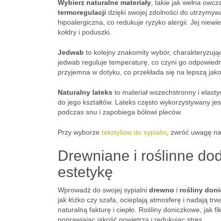
Wybierz naturalne materiały
, takie jak wełna owcz
termoregulacji
dzięki swojej zdolności do utrzymywa
hipoalergiczna, co redukuje ryzyko alergii. Jej niewi
kołdry i poduszki.
Jedwab
to kolejny znakomity wybór, charakteryzując
jedwab reguluje temperaturę, co czyni go odpowiedn
przyjemna w dotyku, co przekłada się na lepszą jak
Naturalny lateks
to materiał wszechstronny i elasty
do jego kształtów. Lateks często wykorzystywany je
podczas snu i zapobiega bólowi pleców.
Przy wyborze
tekstyliów do sypialni
, zwróć uwagę n
Drewniane i roślinne dod
estetykę
Wprowadź do swojej sypialni
drewno
i
rośliny don
jak łóżko czy szafa, ocieplają atmosferę i nadają tr
naturalną fakturę i ciepło. Rośliny doniczkowe, jak f
poprawiając jakość powietrza i redukując stres.