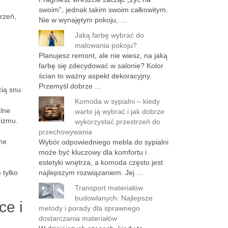
swoim”, jednak takim swoim całkowitym.
rzeń,
Nie w wynajętym pokoju, …
Jaką farbę wybrać do
malowania pokoju?
Planujesz remont, ale nie wiesz, na jaką
farbę się zdecydować w salonie? Kolor
ścian to ważny aspekt dekoracyjny.
Przemyśl dobrze …
ią snu.
Komoda w sypialni – kiedy
alne
warto ją wybrać i jak dobrze
nizmu.
wykorzystać przestrzeń do
przechowywania
lne
Wybór odpowiedniego mebla do sypialni
może być kluczowy dla komfortu i
estetyki wnętrza, a komoda często jest
 tylko
najlepszym rozwiązaniem. Jej …
Transport materiałów
budowlanych: Najlepsze
ce i
metody i porady dla sprawnego
dostarczania materiałów