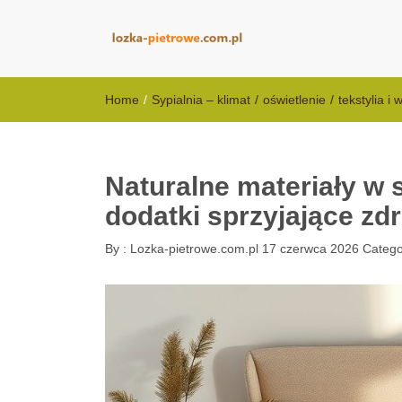
lozka-pietrowe
Home
/
Sypialnia – klimat
/
oświetlenie
/
tekstylia i 
Naturalne materiały w s
dodatki sprzyjające z
By :
Lozka-pietrowe.com.pl
17 czerwca 2026
Catego