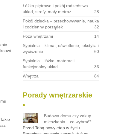
Łóżka piętrowe i pokój rodzeństwa –
układ, strefy, mały metraż
28
Pokój dziecka – przechowywanie, nauka
i codzienny porządek
32
Poza wnętrzami
14
anie
Sypialnia – klimat, oświetlenie, tekstylia i
aksowi.
wyciszenie
60
Sypialnia – łóżko, materac i
funkcjonalny układ
36
Wnętrza
84
Porady wnętrzarskie
nemu
Budowa domu czy zakup
 Takie
mieszkania – co wybrać?
asz
Przed Tobą nowy etap w życiu.
Pragniesz wreszcie zacząć „żyć na