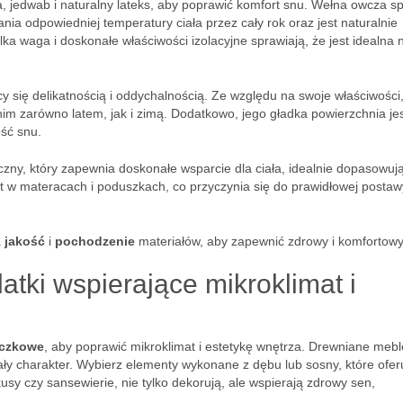
a, jedwab i naturalny lateks, aby poprawić komfort snu. Wełna owcza sp
nia odpowiedniej temperatury ciała przez cały rok oraz jest naturalnie
elka waga i doskonałe właściwości izolacyjne sprawiają, że jest idealna 
y się delikatnością i oddychalnością. Ze względu na swoje właściwości
im zarówno latem, jak i zimą. Dodatkowo, jego gładka powierzchnia je
ość snu.
czny, który zapewnia doskonałe wsparcie dla ciała, idealnie dopasowują
st w materacach i poduszkach, co przyczynia się do prawidłowej postaw
a
jakość
i
pochodzenie
materiałów, aby zapewnić zdrowy i komfortowy
atki wspierające mikroklimat i
iczkowe
, aby poprawić mikroklimat i estetykę wnętrza. Drewniane meble
wały charakter. Wybierz elementy wykonane z dębu lub sosny, które ofer
ikusy czy sansewierie, nie tylko dekorują, ale wspierają zdrowy sen,