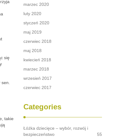
rzyja
marzec 2020
luty 2020
na
styczeń 2020
maj 2019
,
st
czerwiec 2018
maj 2018
c się
kwiecień 2018
y
marzec 2018
wrzesień 2017
 sen.
czerwiec 2017
Categories
, takie
ują
Łóżka dziecięce – wybór, rozwój i
bezpieczeństwo
55