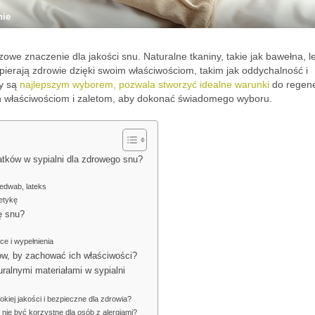
nie
we znaczenie dla jakości snu. Naturalne tkaniny, takie jak bawełna, l
pierają zdrowie dzięki swoim właściwościom, takim jak oddychalność i
ły są
najlepszym wyborem, pozwala stworzyć idealne warunki
do regene
ch właściwościom i zaletom, aby dokonać świadomego wyboru.
datków w sypialni dla zdrowego snu?
jedwab, lateks
tetykę
ę snu?
ce i wypełnienia
ałów, by zachować ich właściwości?
uralnymi materiałami w sypialni
okiej jakości i bezpieczne dla zdrowia?
 nie być korzystne dla osób z alergiami?