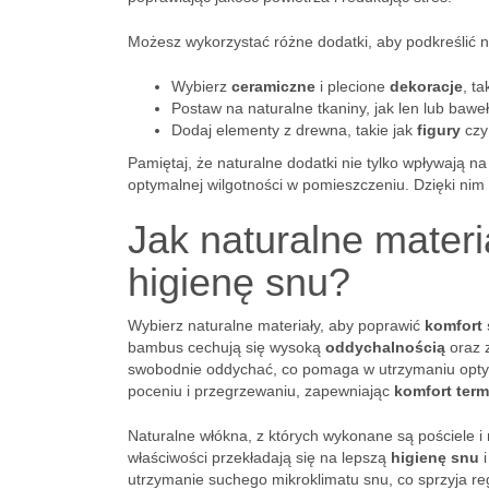
Możesz wykorzystać różne dodatki, aby podkreślić na
Wybierz
ceramiczne
i plecione
dekoracje
, t
Postaw na naturalne tkaniny, jak len lub bawe
Dodaj elementy z drewna, takie jak
figury
cz
Pamiętaj, że naturalne dodatki nie tylko wpływają na
optymalnej wilgotności w pomieszczeniu. Dzięki nim 
Jak naturalne materi
higienę snu?
Wybierz naturalne materiały, aby poprawić
komfort
bambus cechują się wysoką
oddychalnością
oraz z
swobodnie oddychać, co pomaga w utrzymaniu optym
poceniu i przegrzewaniu, zapewniając
komfort term
Naturalne włókna, z których wykonane są pościele i 
właściwości przekładają się na lepszą
higienę snu
i
utrzymanie suchego mikroklimatu snu, co sprzyja r