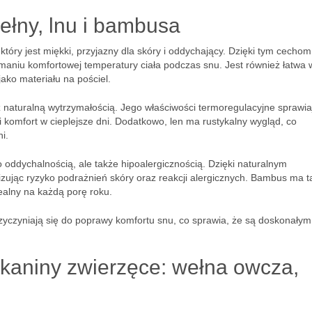
ełny, lnu i bambusa
który jest miękki, przyjazny dla skóry i oddychający. Dzięki tym cechom
ymaniu komfortowej temperatury ciała podczas snu. Jest również łatwa 
jako materiału na pościel.
naturalną wytrzymałością. Jego właściwości termoregulacyjne sprawia
 komfort w cieplejsze dni. Dodatkowo, len ma rustykalny wygląd, co
i.
ko oddychalnością, ale także hipoalergicznością. Dzięki naturalnym
zując ryzyko podrażnień skóry oraz reakcji alergicznych. Bambus ma t
dealny na każdą porę roku.
rzyczyniają się do poprawy komfortu snu, co sprawia, że są doskonałym
 tkaniny zwierzęce: wełna owcza,