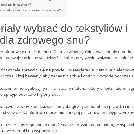
b podrażnienia skóry?
ych materiałów, aby utrzymać higienę snu?
riały wybrać do tekstyliów i
 dla zdrowego snu?
komfortowe warunki do snu. Do tekstyliów sypialnianych idealnie nadają
ów ma swoje unikalne właściwości, które pozytywnie wpływają na jakość
 doskonale sprawdzi się na pościel i prześcieradła. Łatwo ją pielęgnow
gi czas. Użyj bawełny, aby zapewnić sobie komfort i wygodę podczas s
iami termoregulacyjnymi. To idealny materiał, który chłodzi latem i o
o sprzyja poprawie higieny snu.
hającym. Znany z właściwości antyalergicznych, bambus sprawdzi się i
sa, stworzysz komfortowe otoczenie sprzyjające zdrowemu wypoczynkow
ają się do lepszego snu, ale także tworzą przytulną atmosferę w sypialni
ortowe warunki do wypoczynku.