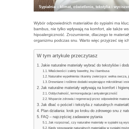
Sypialnia – klimat, oświetlenie, tekstylia i wycisze
Wybór odpowiednich materiałów do sypialni ma kluczo
bambus, nie tylko wpływają na komfort, ale także ws
hipoalergiczność. Zrozumienie, dlaczego te materia
organizmu podczas snu. Warto więc przyjrzeć się i
W tym artykule przeczytasz
Jakie naturalne materiały wybrać do tekstyliów i do
Właściwości i zalety bawełny, lnu i bambusa
Naturalne wypełnienia i tkaniny zwierzęce: wełna owcza, 
Drewniane i roślinne dodatki wspierające mikroklimat i es
Jak naturalne materiały wpływają na komfort i higien
Oddychalność, termoregulacja i antyalergiczność
Wsparcie zdrowia i regeneracji przez odpowiednie matera
Jak dbać o pościel i tekstylia z naturalnych materi
Plan działania: krok po kroku do zdrowego snu z nat
FAQ – najczęściej zadawane pytania
Jak rozpoznać, czy naturalne materiały w sypialni są wys
Kiedy stosowanie naturalnych materiałów w sypialni może