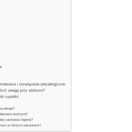
e
 materace i rozwiązania antyalergiczne
wrócić uwagę przy wyborze?
do sypialni
na alergie?
problemami skórnymi?
, aby zachować higienę?
erace w różnych warunkach?