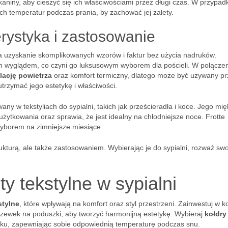
kaniny, aby cieszyć się ich właściwościami przez długi czas. W przypad
kich temperatur podczas prania, by zachować jej zalety.
terystyka i zastosowanie
na uzyskanie skomplikowanych wzorów i faktur bez użycia nadruków.
kim wyglądem, co czyni go luksusowym wyborem dla pościeli. W połączen
lację powietrza
oraz komfort termiczny, dlatego może być używany pr
utrzymać jego estetykę i właściwości.
wany w tekstyliach do sypialni, takich jak prześcieradła i koce. Jego mię
żytkowania oraz sprawia, że jest idealny na chłodniejsze noce. Frotte
wyborem na zimniejsze miesiące.
strukturą, ale także zastosowaniem. Wybierając je do sypialni, rozważ sw
 tekstylne w sypialni
stylne
, które wpływają na komfort oraz styl przestrzeni. Zainwestuj w 
poszewek na poduszki, aby tworzyć harmonijną estetykę. Wybieraj
kołdry
roku, zapewniając sobie odpowiednią temperaturę podczas snu.