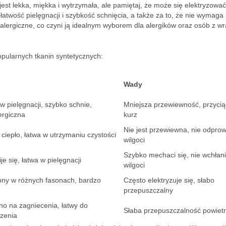
jest lekka, miękka i wytrzymała, ale pamiętaj, że może się elektryzować
 łatwość pielęgnacji i szybkość schnięcia, a także za to, że nie wymaga
alergiczne, co czyni ją idealnym wyborem dla alergików oraz osób z wr
pularnych tkanin syntetycznych:
Wady
w pielęgnacji, szybko schnie,
Mniejsza przewiewność, przyci
ergiczna
kurz
Nie jest przewiewna, nie odpro
e ciepło, łatwa w utrzymaniu czystości
wilgoci
Szybko mechaci się, nie wchłan
je się, łatwa w pielęgnacji
wilgoci
ny w różnych fasonach, bardzo
Często elektryzuje się, słabo
przepuszczalny
o na zagniecenia, łatwy do
Słaba przepuszczalność powiet
zenia