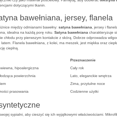
czniki czy jako materiał pościelowy. Pamiętaj, aby dobierać
tekstylia
encjami dotyczącymi tkanin.
atyna bawełniana, jersey, flanela
 różnice między odmianami bawełny:
satyna bawełniana
, jersey i flanel
ewna, idealna na każdą porę roku.
Satyna bawełniana
charakteryzuje s
cie chłodu przy pierwszym kontakcie z skórą. Dobrze odprowadza wilgoć
latem. Flanela bawełniana, z kolei, ma meszek, jest miękka oraz ciepł
ję cieplną.
Przeznaczenie
ewiewna, hipoalergiczna
Cały rok
hłodząca powierzchnia
Lato, eleganckie wnętrza
kiem
Zima, przytulne noce
zności prasowania
Codzienne użytki
 syntetyczne
wojej sypialni, aby cieszyć się ich wyjątkowymi właściwościami. Mikrofi