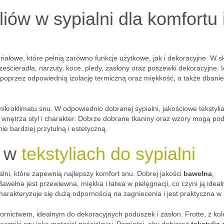
yliów w sypialni dla komfortu 
ałowe, które pełnią zarówno funkcje użytkowe, jak i dekoracyjne. W s
rześcieradła, narzuty, koce, pledy, zasłony oraz poszewki dekoracyjne. 
poprzez odpowiednią izolację termiczną oraz miękkość, a także dbanie
mikroklimatu snu. W odpowiednio dobranej sypialni, jakościowe tekstyli
wnętrza styl i charakter. Dobrze dobrane tkaniny oraz wzory mogą pod
ie bardziej przytulną i estetyczną.
e w
tekstyliach do sypialni
alni, które zapewnią najlepszy komfort snu. Dobrej jakości
bawełna
,
awełna jest przewiewna, miękka i łatwa w pielęgnacji, co czyni ją idea
harakteryzuje się dużą odpornością na zagniecenia i jest praktyczna w 
rnictwem, idealnym do dekoracyjnych poduszek i zasłon. Frotte, z kole