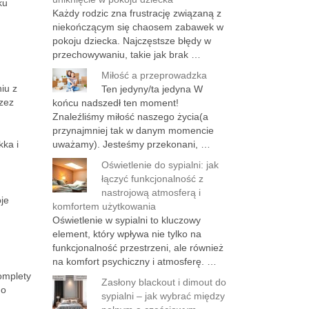
ku
Każdy rodzic zna frustrację związaną z
niekończącym się chaosem zabawek w
pokoju dziecka. Najczęstsze błędy w
przechowywaniu, takie jak brak …
Miłość a przeprowadzka
iu z
Ten jedyny/ta jedyna W
zez
końcu nadszedł ten moment!
Znaleźliśmy miłość naszego życia(a
przynajmniej tak w danym momencie
kka i
uważamy). Jesteśmy przekonani, …
Oświetlenie do sypialni: jak
łączyć funkcjonalność z
nastrojową atmosferą i
oje
komfortem użytkowania
Oświetlenie w sypialni to kluczowy
element, który wpływa nie tylko na
funkcjonalność przestrzeni, ale również
na komfort psychiczny i atmosferę. …
komplety
Zasłony blackout i dimout do
o
sypialni – jak wybrać między