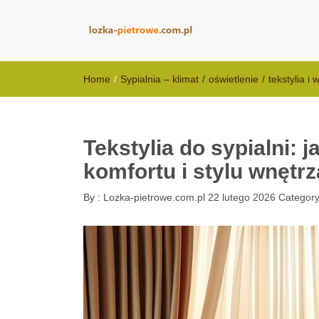
lozka-pietrowe
Home
/
Sypialnia – klimat
/
oświetlenie
/
tekstylia i 
Tekstylia do sypialni: j
komfortu i stylu wnętrz
By :
Lozka-pietrowe.com.pl
22 lutego 2026
Category