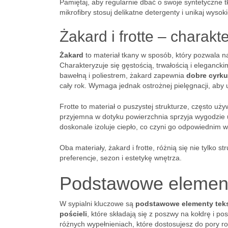
Pamiętaj, aby regularnie dbać o swoje syntetyczne t
mikrofibry stosuj delikatne detergenty i unikaj wyso
Żakard i frotte – charak
Żakard
to materiał tkany w sposób, który pozwala 
Charakteryzuje się gęstością, trwałością i eleganc
bawełną i poliestrem, żakard zapewnia
dobre cyrku
cały rok. Wymaga jednak ostrożnej pielęgnacji, aby 
Frotte to materiał o puszystej strukturze, często uży
przyjemna w dotyku powierzchnia sprzyja wygodzie u
doskonale izoluje ciepło, co czyni go odpowiednim 
Oba materiały, żakard i frotte, różnią się nie tylko 
preferencje, sezon i estetykę wnętrza.
Podstawowe elementy
W sypialni kluczowe są
podstawowe elementy tek
pościeli
, które składają się z poszwy na kołdrę i 
różnych wypełnieniach, które dostosujesz do pory 