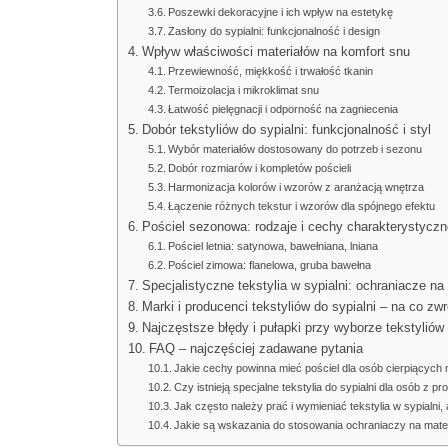
Poszewki dekoracyjne i ich wpływ na estetykę
Zasłony do sypialni: funkcjonalność i design
Wpływ właściwości materiałów na komfort snu
Przewiewność, miękkość i trwałość tkanin
Termoizolacja i mikroklimat snu
Łatwość pielęgnacji i odporność na zagniecenia
Dobór tekstyliów do sypialni: funkcjonalność i styl
Wybór materiałów dostosowany do potrzeb i sezonu
Dobór rozmiarów i kompletów pościeli
Harmonizacja kolorów i wzorów z aranżacją wnętrza
Łączenie różnych tekstur i wzorów dla spójnego efektu
Pościel sezonowa: rodzaje i cechy charakterystyczn
Pościel letnia: satynowa, bawełniana, lniana
Pościel zimowa: flanelowa, gruba bawełna
Specjalistyczne tekstylia w sypialni: ochraniacze na
Marki i producenci tekstyliów do sypialni – na co z
Najczęstsze błędy i pułapki przy wyborze tekstyliów 
FAQ – najczęściej zadawane pytania
Jakie cechy powinna mieć pościel dla osób cierpiących 
Czy istnieją specjalne tekstylia do sypialni dla osób z 
Jak często należy prać i wymieniać tekstylia w sypialni
Jakie są wskazania do stosowania ochraniaczy na mat