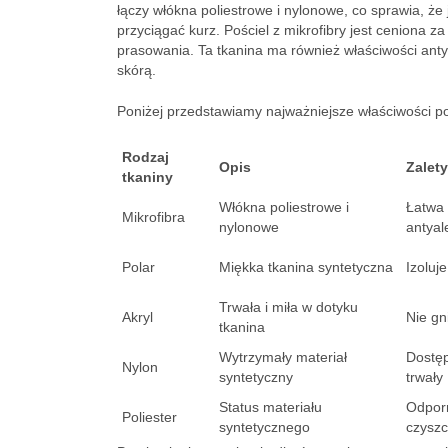
łączy włókna poliestrowe i nylonowe, co sprawia, że 
przyciągać kurz. Pościel z mikrofibry jest ceniona za
prasowania. Ta tkanina ma również właściwości anty
skórą.
Poniżej przedstawiamy najważniejsze właściwości po
Rodzaj
Opis
Zalety
tkaniny
Włókna poliestrowe i
Łatwa 
Mikrofibra
nylonowe
antyal
Polar
Miękka tkanina syntetyczna
Izoluj
Trwała i miła w dotyku
Akryl
Nie gni
tkanina
Wytrzymały materiał
Dostęp
Nylon
syntetyczny
trwały
Status materiału
Odporn
Poliester
syntetycznego
czyszc