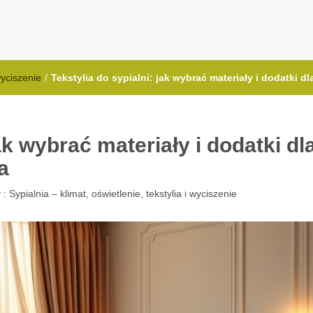
.com.pl
wyciszenie
/
Tekstylia do sypialni: jak wybrać materiały i dodatki dl
ak wybrać materiały i dodatki dl
a
 :
Sypialnia – klimat, oświetlenie, tekstylia i wyciszenie