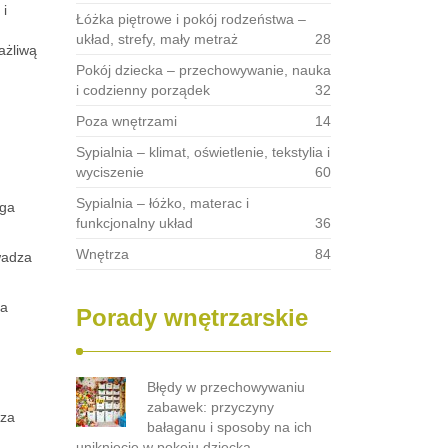
 i
Łóżka piętrowe i pokój rodzeństwa –
układ, strefy, mały metraż
28
ażliwą
Pokój dziecka – przechowywanie, nauka
i codzienny porządek
32
Poza wnętrzami
14
Sypialnia – klimat, oświetlenie, tekstylia i
wyciszenie
60
Sypialnia – łóżko, materac i
ąga
funkcjonalny układ
36
Wnętrza
84
wadza
ia
Porady wnętrzarskie
Błędy w przechowywaniu
zabawek: przyczyny
rza
bałaganu i sposoby na ich
uniknięcie w pokoju dziecka