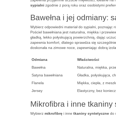
zapewnia przyjemne uczucie miękkości, idealne na rę
sypialni
zgodnie z porą roku oraz osobistymi prefer
Bawełna i jej odmiany: s
Wybierz odpowiedni materiał do sypialni, poznając
Pościel bawełniana jest naturalna, miękka i przewi
gładką, lekko połyskującą powierzchnią, dając uczu
zapewnia komfort, dlatego sprawdza się szczególnie 
doskonała na zimowe noce, zapewniając dobrą izolac
Odmiana
Właściwości
Bawełna
Naturalna, miękka, prz
Satyna bawełniana
Gładka, połyskująca, c
Flanela
Miękka, ciepła, z mesz
Jersey
Elastyczny, bez koniec
Mikrofibra i inne tkaniny
Wybierz
mikrofibrę
i inne
tkaniny syntetyczne
do s