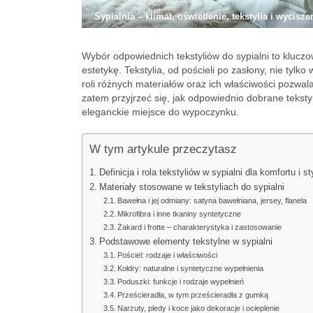
Sypialnia – klimat, oświetlenie, tekstylia i wycisze
Wybór odpowiednich tekstyliów do sypialni to kluczo
estetykę. Tekstylia, od pościeli po zasłony, nie tylk
roli różnych materiałów oraz ich właściwości pozwa
zatem przyjrzeć się, jak odpowiednio dobrane tekstyl
eleganckie miejsce do wypoczynku.
W tym artykule przeczytasz
Definicja i rola tekstyliów w sypialni dla komfortu i st
Materiały stosowane w tekstyliach do sypialni
Bawełna i jej odmiany: satyna bawełniana, jersey, flanela
Mikrofibra i inne tkaniny syntetyczne
Żakard i frotte – charakterystyka i zastosowanie
Podstawowe elementy tekstylne w sypialni
Pościel: rodzaje i właściwości
Kołdry: naturalne i syntetyczne wypełnienia
Poduszki: funkcje i rodzaje wypełnień
Prześcieradła, w tym prześcieradła z gumką
Narzuty, pledy i koce jako dekoracje i ocieplenie