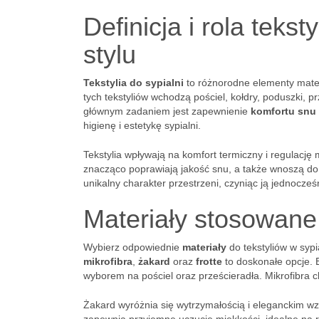
Definicja i rola tekst
stylu
Tekstylia do sypialni
to różnorodne elementy materi
tych tekstyliów wchodzą pościel, kołdry, poduszki, p
głównym zadaniem jest zapewnienie
komfortu snu
higienę i estetykę sypialni.
Tekstylia wpływają na komfort termiczny i regulację 
znacząco poprawiają jakość snu, a także wnoszą do 
unikalny charakter przestrzeni, czyniąc ją jednocześn
Materiały stosowan
Wybierz odpowiednie
materiały
do tekstyliów w sypi
mikrofibra
,
żakard
oraz
frotte
to doskonałe opcje. B
wyborem na pościel oraz prześcieradła. Mikrofibra c
Żakard wyróżnia się wytrzymałością i eleganckim wzo