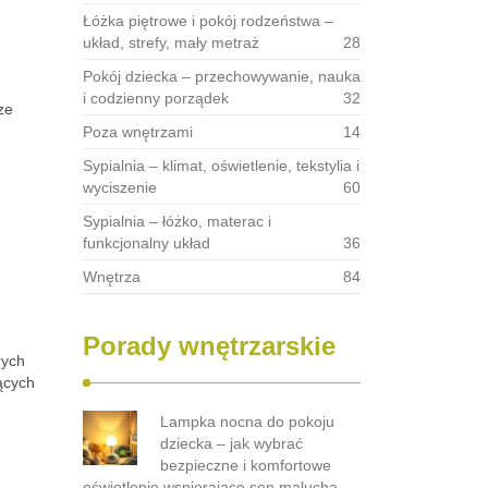
Łóżka piętrowe i pokój rodzeństwa –
układ, strefy, mały metraż
28
Pokój dziecka – przechowywanie, nauka
i codzienny porządek
32
ze
Poza wnętrzami
14
Sypialnia – klimat, oświetlenie, tekstylia i
wyciszenie
60
Sypialnia – łóżko, materac i
funkcjonalny układ
36
Wnętrza
84
Porady wnętrzarskie
rych
ących
Lampka nocna do pokoju
dziecka – jak wybrać
bezpieczne i komfortowe
oświetlenie wspierające sen malucha