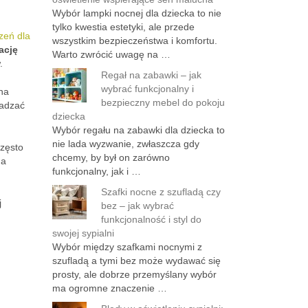
Wybór lampki nocnej dla dziecka to nie
tylko kwestia estetyki, ale przede
zeń dla
wszystkim bezpieczeństwa i komfortu.
ację
Warto zwrócić uwagę na …
.
Regał na zabawki – jak
wybrać funkcjonalny i
 na
bezpieczny mebel do pokoju
wadzać
dziecka
Wybór regału na zabawki dla dziecka to
nie lada wyzwanie, zwłaszcza gdy
często
chcemy, by był on zarówno
na
funkcjonalny, jak i …
Szafki nocne z szufladą czy
j
bez – jak wybrać
funkcjonalność i styl do
swojej sypialni
Wybór między szafkami nocnymi z
szufladą a tymi bez może wydawać się
prosty, ale dobrze przemyślany wybór
ma ogromne znaczenie …