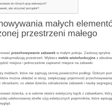
osowane do różnych grup wiekowych?
abawek, aby utrzymać porządek?
chowywania małych element
onej przestrzeni małego
tosować
przechowywanie zabawek
w małym pokoju. Zastosuj sprytne
re maksymalizują przestrzeń. Wybierz
meble wielofunkcyjne
z wbudow
zędzić miejsce i jednocześnie zapewnić miejsce na zabawki.
zy meblach, które nie zajmują cennej powierzchni podłogi. Dobrym p
 które można układać w stosy, zwiększając pojemność przechowywania
obrazkami, co ułatwi dziecku odnalezienie zabawek i naukę segregacj
esowań dziecka, a w salonie stwórz estetyczny kącik z zabawkami, któr
ażdej udekorowanej strefie użyj estetycznych pojemników, które wpisują
wygląd.