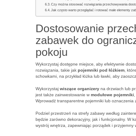
Czy można stosować rozwiązania przechowywania dost
Jak często warto przeglądać i rotować małe elementy z
Dostosowanie prze
zabawek do ogranicz
pokoju
Wykorzystaj dostępne miejsce, aby efektywnie dos
rozwiązania, takie jak
pojemniki pod łóżkiem
, któ
schowkami, na przykład łóżka lub ławki, aby zaoszc
Wykorzystaj
wiszące organizery
na drzwiach lub pr
jest także zainwestowanie w
modułowe pojemniki
,
Wprowadź transparentne pojemniki lub oznaczenia z 
Podziel przestrzeń na strefy zabawy według zainter
będzie zarówno dekoracyjny, jak i funkcjonalny. W k
wystrój wnętrza, zapewniając porządek i przyjemny 