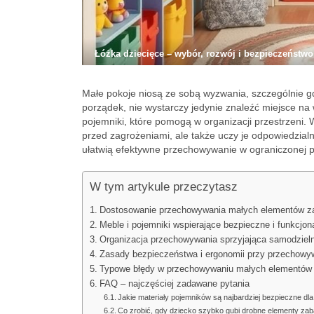
Łóżka dziecięce – wybór, rozwój i bezpieczeństwo
Małe pokoje niosą ze sobą wyzwania, szczególnie 
porządek, nie wystarczy jedynie znaleźć miejsce na
pojemniki, które pomogą w organizacji przestrzeni.
przed zagrożeniami, ale także uczy je odpowiedzialn
ułatwią efektywne przechowywanie w ograniczonej p
W tym artykule przeczytasz
Dostosowanie przechowywania małych elementów zab
Meble i pojemniki wspierające bezpieczne i funkcj
Organizacja przechowywania sprzyjająca samodzieln
Zasady bezpieczeństwa i ergonomii przy przechowy
Typowe błędy w przechowywaniu małych elementów z
FAQ – najczęściej zadawane pytania
Jakie materiały pojemników są najbardziej bezpieczne dla
Co zrobić, gdy dziecko szybko gubi drobne elementy za