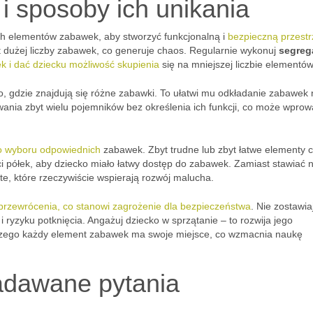
 sposoby ich unikania
h elementów zabawek, aby stworzyć funkcjonalną i
bezpieczną przestr
 dużej liczby zabawek, co generuje chaos. Regularnie wykonuj
segreg
k i dać dziecku możliwość skupienia
się na mniejszej liczbie elementów
ło, gdzie znajdują się różne zabawki. To ułatwi mu odkładanie zabawek
wania zbyt wielu pojemników bez określenia ich funkcji, co może wpro
do wyboru odpowiednich
zabawek. Zbyt trudne lub zbyt łatwe elementy 
i półek, aby dziecko miało łatwy dostęp do zabawek. Zamiast stawiać 
e, które rzeczywiście wspierają rozwój malucha.
przewrócenia, co stanowi zagrożenie dla bezpieczeństwa
. Nie zostawia
 ryzyku potknięcia. Angażuj dziecko w sprzątanie – to rozwija jego
czego każdy element zabawek ma swoje miejsce, co wzmacnia naukę
adawane pytania