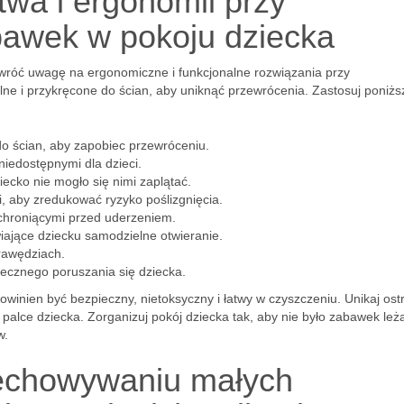
wa i ergonomii przy
awek w pokoju dziecka
wróć uwagę na ergonomiczne i funkcjonalne rozwiązania przy
lne i przykręcone do ścian, aby uniknąć przewrócenia. Zastosuj poniżs
do ścian, aby zapobiec przewróceniu.
iedostępnymi dla dzieci.
iecko nie mogło się nimi zaplątać.
, aby zredukować ryzyko poślizgnięcia.
chroniącymi przed uderzeniem.
iające dziecku samodzielne otwieranie.
rawędziach.
ecznego poruszania się dziecka.
inien być bezpieczny, nietoksyczny i łatwy w czyszczeniu. Unikaj ost
 palce dziecka. Zorganizuj pokój dziecka tak, aby nie było zabawek leż
w.
echowywaniu małych