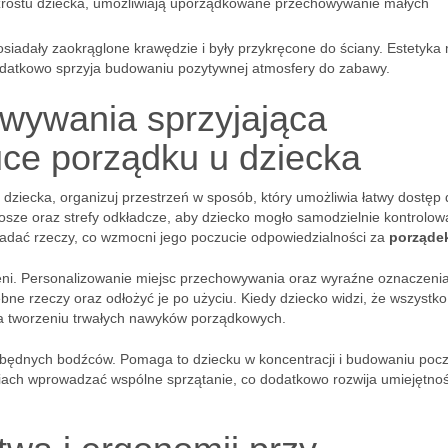
rostu dziecka, umożliwiają uporządkowane przechowywanie małych
posiadały zaokrąglone krawędzie i były przykręcone do ściany. Estetyka 
odatkowo sprzyja budowaniu pozytywnej atmosfery do zabawy.
wywania sprzyjająca
uce porządku u dziecka
 dziecka, organizuj przestrzeń w sposób, który umożliwia łatwy dostęp
osze oraz strefy odkładcze, aby dziecko mogło samodzielnie kontrolow
kładać rzeczy, co wzmocni jego poczucie odpowiedzialności za
porząde
zeni. Personalizowanie miejsc przechowywania oraz wyraźne oznaczeni
ne rzeczy oraz odłożyć je po użyciu. Kiedy dziecko widzi, że wszystk
zyja tworzeniu trwałych nawyków porządkowych.
będnych bodźców. Pomaga to dziecku w koncentracji i budowaniu pocz
ciach wprowadzać wspólne sprzątanie, co dodatkowo rozwija umiejętnoś