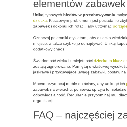
elementów zabawek i
Unikaj typowych
błędów w przechowywaniu
małyc
dziecka
. Kluczowym problemem jest posiadanie zbyt
zabawek
i dokonuj ich rotacji, aby utrzymać
porząde
Oznaczaj pojemniki etykietami, aby dziecko wiedzia
miejsce, a także szybko je odnajdywać. Unikaj kupo
dodatkowy chaos.
Świadomość wieku i umiejętności
dziecka to klucz 
zostają zignorowane. Pamiętaj o właściwej wysokośc
jaskrawe i przykuwające uwagę zabawki, postaw na t
Mocno przymocuj meble do ściany, aby uniknąć ich
zabawek na wierzchu, ponieważ sprzyja to nieładzie i
odpowiedzialność. Regularnie przypominaj mu, dla
organizacji.
FAQ – najczęściej z