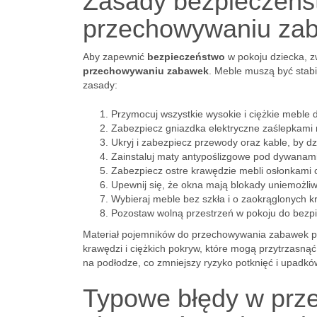
Zasady bezpieczeńst
przechowywaniu zab
Aby zapewnić
bezpieczeństwo
w pokoju dziecka, z
przechowywaniu zabawek
. Meble muszą być stabi
zasady:
Przymocuj wszystkie wysokie i ciężkie meble 
Zabezpiecz gniazdka elektryczne zaślepkami n
Ukryj i zabezpiecz przewody oraz kable, by dz
Zainstaluj maty antypoślizgowe pod dywanami
Zabezpiecz ostre krawędzie mebli osłonkami 
Upewnij się, że okna mają blokady uniemożliw
Wybieraj meble bez szkła i o zaokrąglonych k
Pozostaw wolną przestrzeń w pokoju do bezpi
Materiał pojemników do przechowywania zabawek pow
krawędzi i ciężkich pokryw, które mogą przytrzasnąć
na podłodze, co zmniejszy ryzyko potknięć i upadkó
Typowe błędy w prz