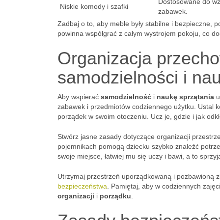
Dostosowane do wz
Niskie komody i szafki
zabawek.
Zadbaj o to, aby meble były stabilne i bezpieczne, 
powinna współgrać z całym wystrojem pokoju, co d
Organizacja przecho
samodzielności i na
Aby wspierać
samodzielność
i
naukę sprzątania
u
zabawek i przedmiotów codziennego użytku. Ustal k
porządek w swoim otoczeniu. Ucz je, gdzie i jak od
Stwórz jasne zasady dotyczące organizacji przestr
pojemnikach pomogą dziecku szybko znaleźć potrzeb
swoje miejsce, łatwiej mu się uczy i bawi, a to spr
Utrzymaj przestrzeń uporządkowaną i pozbawioną z
bezpieczeństwa
. Pamiętaj, aby w codziennych zaję
organizacji
i
porządku
.