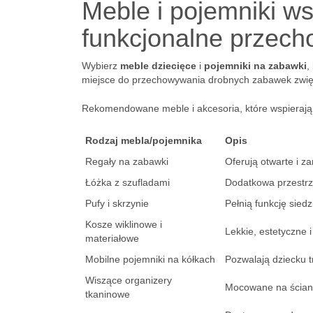
Meble i pojemniki ws
funkcjonalne przec
Wybierz
meble dziecięce
i
pojemniki na zabawki
,
miejsce do przechowywania drobnych zabawek zwięk
Rekomendowane meble i akcesoria, które wspierają
Rodzaj mebla/pojemnika
Opis
Regały na zabawki
Oferują otwarte i z
Łóżka z szufladami
Dodatkowa przestrz
Pufy i skrzynie
Pełnią funkcję siedz
Kosze wiklinowe i
Lekkie, estetyczne
materiałowe
Mobilne pojemniki na kółkach
Pozwalają dziecku 
Wiszące organizery
Mocowane na ściani
tkaninowe