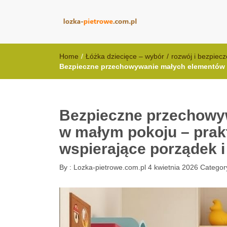
lozka-pietrowe
Home
/
Łóżka dziecięce – wybór
/
rozwój i bezpiec
Bezpieczne przechowywanie małych elementów z
Bezpieczne przechowy
w małym pokoju – prak
wspierające porządek 
By :
Lozka-pietrowe.com.pl
4 kwietnia 2026
Categor