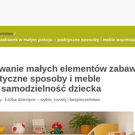
.com.pl
zeństwo
/
abawek w małym pokoju – praktyczne sposoby i meble wspierają
wanie małych elementów zaba
tyczne sposoby i meble
i samodzielność dziecka
y :
Łóżka dziecięce – wybór, rozwój i bezpieczeństwo