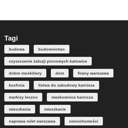
Tagi
budowa
budownictwo
czyszczenie żaluzji pionowych katowice
dobre moskitiery
dom
firany warszawa
kuchnia
listwa do zabudowy karnisza
markizy leszno
maskownica karnisza
mieszkania
mieszkanie
naprawa rolet warszawa
nieruchomości