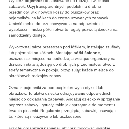
Wybierz
pojemniki
dostosowane do rodzaju i wielkości
zabawek. Użyj transparentnych pudełek na drobne
przedmioty, wiklinowych koszy do pluszaków oraz
pojemników na kółkach do często używanych zabawek.
Umieść meble do przechowywania na odpowiedniej
wysokości – niskie półki i otwarte regały pozwolą dziecku na
samodzielny dostęp.
Wykorzystaj także przestrzeń pod łóżkiem, instalując szuflady
lub pojemniki na kółkach. Montując
półki ścienne
,
oszczędzisz miejsce na podłodze, a wiszące organizery na
drzwiach ułatwią dostęp do drobnych przedmiotów. Stwórz
strefy tematyczne w pokoju, przypisując każde miejsce do
określonych rodzajów zabaw.
Oznacz pojemniki za pomocą kolorowych etykiet lub
obrazków. To ułatwi dziecku odnajdywanie odpowiednich
miejsc do odkładania zabawek. Angażuj dziecko w sprzątanie
poprzez zabawy i rytuały, takie jak sprzątanie do momentu
trwania piosenki. Regularnie przeglądaj zabawki, usuwając
te, które są nieużywane lub uszkodzone.
Przy tej organizacji pamiętaj, aby przymocować wysokie