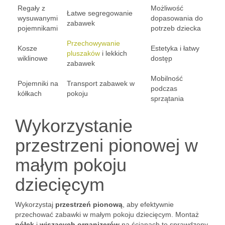
Regały z
Możliwość
Łatwe segregowanie
wysuwanymi
dopasowania do
zabawek
pojemnikami
potrzeb dziecka
Przechowywanie
Kosze
Estetyka i łatwy
pluszaków
i lekkich
wiklinowe
dostęp
zabawek
Mobilność
Pojemniki na
Transport zabawek w
podczas
kółkach
pokoju
sprzątania
Wykorzystanie
przestrzeni pionowej w
małym pokoju
dziecięcym
Wykorzystaj
przestrzeń pionową
, aby efektywnie
przechować zabawki w małym pokoju dziecięcym. Montaż
półek
i
wiszących organizerów
na ścianach to sprawdzony