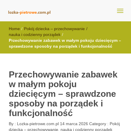
lozka-pietrowe.com.pl
Home
/
Pokój dziecka – przechowywanie
/
nauka i codzienny porządek
/
Przechowywanie zabawek w małym pokoju dziecięcym –
sprawdzone sposoby na porządek i funkcjonalność
Przechowywanie zabawek
w małym pokoju
dziecięcym – sprawdzone
sposoby na porządek i
funkcjonalność
By :
Lozka-pietrowe.com.pl
14 marca 2026
Category :
Pokój
dziecka – przechowywanie, nauka i codzienny porządek