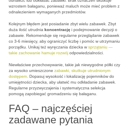
odnaleźć lub odkładać zabawki. Brak oznaczeń skutkuje
wzrostem bałaganu, ponieważ maluch może mieć problem z
odnalezieniem wymaganych przedmiotów.
Kolejnym błędem jest posiadanie zbyt wielu zabawek. Zbyt
duża ilość utrudnia
koncentrację
i podejmowanie decyzji o
zabawie. Rekomenduje się regularne przeglądanie zabawek
co 3-6 miesięcy, aby ograniczyć liczbę i pomóc w utrzymaniu
porządku. Unikaj też wyręczania dziecka w
sprzątaniu —
takie zachowanie hamuje rozwój
odpowiedzialności.
Niewłaściwe przechowywanie, takie jak niewygodne półki czy
za wysoko umieszczone
zabawki, skutkuje utrudnionym
dostępem
. Dopasuj wysokość i lokalizację pojemników do
umiejętności dziecka, aby ułatwić mu odkładanie zabawek.
Regularne przyzwyczajenia i systematyczna selekcja
pomogą zapobiegać gromadzeniu się bałaganu.
FAQ – najczęściej
zadawane pytania