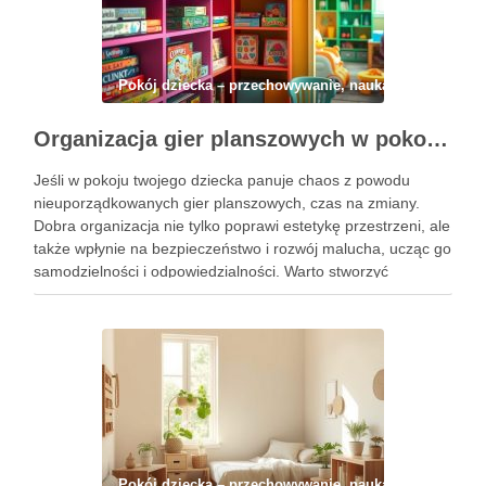
Pokój dziecka – przechowywanie, nauka i codzienny 
Organizacja gier planszowych w pokoju dziecka: jak połączyć porządek, bezpieczeństwo i rozwój na co dzień
Jeśli w pokoju twojego dziecka panuje chaos z powodu
nieuporządkowanych gier planszowych, czas na zmiany.
Dobra organizacja nie tylko poprawi estetykę przestrzeni, ale
także wpłynie na bezpieczeństwo i rozwój malucha, ucząc go
samodzielności i odpowiedzialności. Warto stworzyć
funkcjonalne miejsce do przechowywania gier, które będzie
wspierać zabawę, a jednocześnie nie będzie …
Pokój dziecka – przechowywanie, nauka i codzienny 