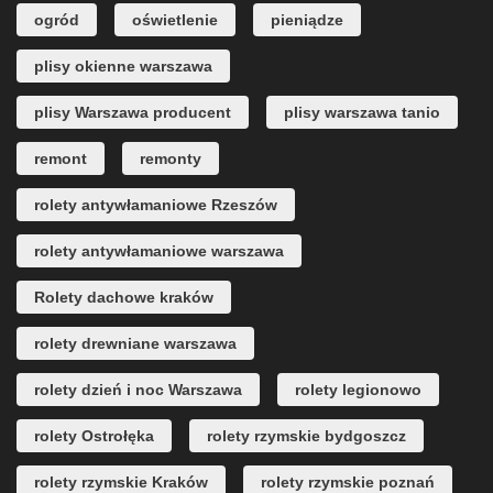
ogród
oświetlenie
pieniądze
plisy okienne warszawa
plisy Warszawa producent
plisy warszawa tanio
remont
remonty
rolety antywłamaniowe Rzeszów
rolety antywłamaniowe warszawa
Rolety dachowe kraków
rolety drewniane warszawa
rolety dzień i noc Warszawa
rolety legionowo
rolety Ostrołęka
rolety rzymskie bydgoszcz
rolety rzymskie Kraków
rolety rzymskie poznań