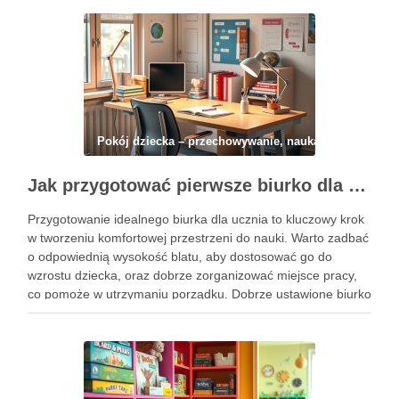
Pokój dziecka – przechowywanie, nauka i codzienny 
Jak przygotować pierwsze biurko dla ucznia: ergonomia, organizacja i oświetlenie dla komfortu nauki
Przygotowanie idealnego biurka dla ucznia to kluczowy krok
w tworzeniu komfortowej przestrzeni do nauki. Warto zadbać
o odpowiednią wysokość blatu, aby dostosować go do
wzrostu dziecka, oraz dobrze zorganizować miejsce pracy,
co pomoże w utrzymaniu porządku. Dobrze ustawione biurko
względem okna pozwoli maksymalnie wykorzystać naturalne
światło, co z kolei sprzyja …