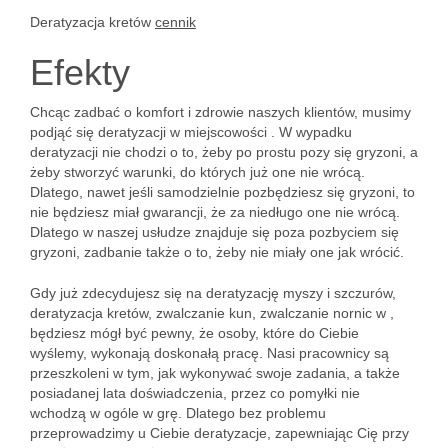
Deratyzacja kretów
cennik
Efekty
Chcąc zadbać o komfort i zdrowie naszych klientów, musimy
podjąć się deratyzacji w miejscowości . W wypadku
deratyzacji nie chodzi o to, żeby po prostu pozy się gryzoni, a
żeby stworzyć warunki, do których już one nie wrócą.
Dlatego, nawet jeśli samodzielnie pozbędziesz się gryzoni, to
nie będziesz miał gwarancji, że za niedługo one nie wrócą.
Dlatego w naszej usłudze znajduje się poza pozbyciem się
gryzoni, zadbanie także o to, żeby nie miały one jak wrócić.
Gdy już zdecydujesz się na deratyzację myszy i szczurów,
deratyzacja kretów, zwalczanie kun, zwalczanie nornic w ,
będziesz mógł być pewny, że osoby, które do Ciebie
wyślemy, wykonają doskonałą pracę. Nasi pracownicy są
przeszkoleni w tym, jak wykonywać swoje zadania, a także
posiadanej lata doświadczenia, przez co pomyłki nie
wchodzą w ogóle w grę. Dlatego bez problemu
przeprowadzimy u Ciebie deratyzacje, zapewniając Cię przy