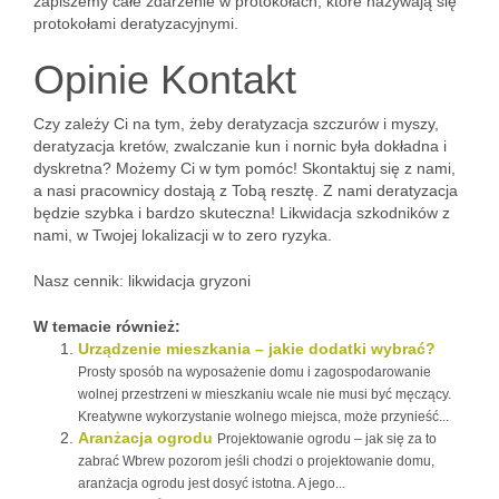
zapiszemy całe zdarzenie w protokołach, które nazywają się
protokołami deratyzacyjnymi.
Opinie Kontakt
Czy zależy Ci na tym, żeby deratyzacja szczurów i myszy,
deratyzacja kretów, zwalczanie kun i nornic była dokładna i
dyskretna? Możemy Ci w tym pomóc! Skontaktuj się z nami,
a nasi pracownicy dostają z Tobą resztę. Z nami deratyzacja
będzie szybka i bardzo skuteczna! Likwidacja szkodników z
nami, w Twojej lokalizacji w to zero ryzyka.
Nasz cennik: likwidacja gryzoni
W temacie również:
Urządzenie mieszkania – jakie dodatki wybrać?
Prosty sposób na wyposażenie domu i zagospodarowanie
wolnej przestrzeni w mieszkaniu wcale nie musi być męczący.
Kreatywne wykorzystanie wolnego miejsca, może przynieść...
Aranżacja ogrodu
Projektowanie ogrodu – jak się za to
zabrać Wbrew pozorom jeśli chodzi o projektowanie domu,
aranżacja ogrodu jest dosyć istotna. A jego...