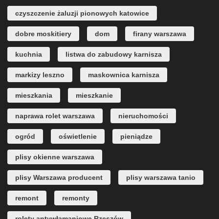
czyszczenie żaluzji pionowych katowice
dobre moskitiery
dom
firany warszawa
kuchnia
listwa do zabudowy karnisza
markizy leszno
maskownica karnisza
mieszkania
mieszkanie
naprawa rolet warszawa
nieruchomości
ogród
oświetlenie
pieniądze
plisy okienne warszawa
plisy Warszawa producent
plisy warszawa tanio
remont
remonty
rolety antywłamaniowe Rzeszów