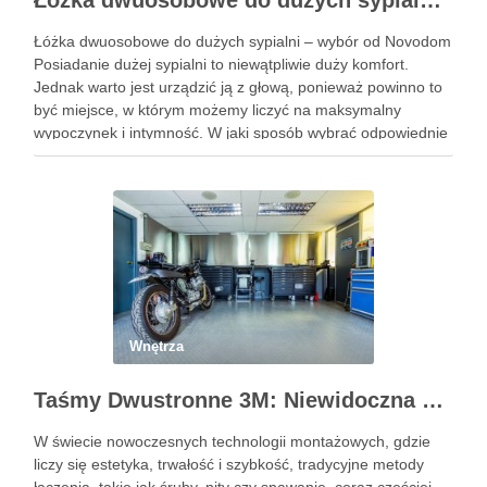
Łóżka dwuosobowe do dużych sypialni – wybór od Novodom
Łóżka dwuosobowe do dużych sypialni – wybór od Novodom
Posiadanie dużej sypialni to niewątpliwie duży komfort.
Jednak warto jest urządzić ją z głową, ponieważ powinno to
być miejsce, w którym możemy liczyć na maksymalny
wypoczynek i intymność. W jaki sposób wybrać odpowiednie
łóżko, które nie tylko pozwoli nam na spokojny …
Wnętrza
Taśmy Dwustronne 3M: Niewidoczna Siła Montażu dla Profesjonalistów i Domu
W świecie nowoczesnych technologii montażowych, gdzie
liczy się estetyka, trwałość i szybkość, tradycyjne metody