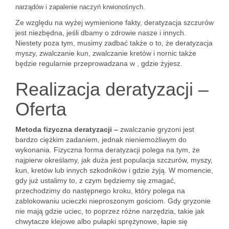
narządów i zapalenie naczyń krwionośnych.
Ze względu na wyżej wymienione fakty, deratyzacja szczurów
jest niezbędna, jeśli dbamy o zdrowie nasze i innych.
Niestety poza tym, musimy zadbać także o to, że deratyzacja
myszy, zwalczanie kun, zwalczanie kretów i nornic także
będzie regularnie przeprowadzana w , gdzie żyjesz.
Realizacja deratyzacji –
Oferta
Metoda fizyczna deratyzacji –
zwalczanie gryzoni jest
bardzo ciężkim zadaniem, jednak nieniemożliwym do
wykonania. Fizyczna forma deratyzacji polega na tym, że
najpierw określamy, jak duża jest populacja szczurów, myszy,
kun, kretów lub innych szkodników i gdzie żyją. W momencie,
gdy już ustalimy to, z czym będziemy się zmagać,
przechodzimy do następnego kroku, który polega na
zablokowaniu ucieczki nieproszonym gościom. Gdy gryzonie
nie mają gdzie uciec, to poprzez różne narzędzia, takie jak
chwytacze klejowe albo pułapki sprężynowe, łapie się