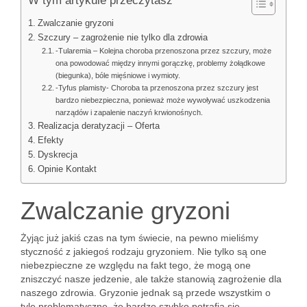
W tym artykule przeczytasz
Zwalczanie gryzoni
Szczury – zagrożenie nie tylko dla zdrowia
-Tularemia – Kolejna choroba przenoszona przez szczury, może
ona powodować między innymi gorączkę, problemy żołądkowe
(biegunka), bóle mięśniowe i wymioty.
-Tyfus plamisty- Choroba ta przenoszona przez szczury jest
bardzo niebezpieczna, ponieważ może wywoływać uszkodzenia
narządów i zapalenie naczyń krwionośnych.
Realizacja deratyzacji – Oferta
Efekty
Dyskrecja
Opinie Kontakt
Zwalczanie gryzoni
Żyjąc już jakiś czas na tym świecie, na pewno mieliśmy
styczność z jakiegoś rodzaju gryzoniem. Nie tylko są one
niebezpieczne ze względu na fakt tego, że mogą one
zniszczyć nasze jedzenie, ale także stanowią zagrożenie dla
naszego zdrowia. Gryzonie jednak są przede wszystkim o
tyle problematyczne, że bardzo szybko potrafią się