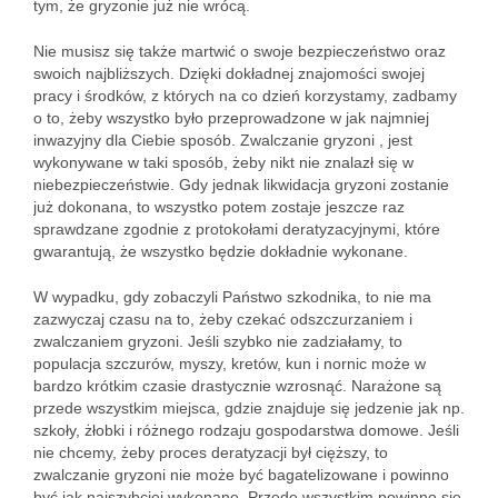
tym, że gryzonie już nie wrócą.
Nie musisz się także martwić o swoje bezpieczeństwo oraz
swoich najbliższych. Dzięki dokładnej znajomości swojej
pracy i środków, z których na co dzień korzystamy, zadbamy
o to, żeby wszystko było przeprowadzone w jak najmniej
inwazyjny dla Ciebie sposób. Zwalczanie gryzoni , jest
wykonywane w taki sposób, żeby nikt nie znalazł się w
niebezpieczeństwie. Gdy jednak likwidacja gryzoni zostanie
już dokonana, to wszystko potem zostaje jeszcze raz
sprawdzane zgodnie z protokołami deratyzacyjnymi, które
gwarantują, że wszystko będzie dokładnie wykonane.
W wypadku, gdy zobaczyli Państwo szkodnika, to nie ma
zazwyczaj czasu na to, żeby czekać odszczurzaniem i
zwalczaniem gryzoni. Jeśli szybko nie zadziałamy, to
populacja szczurów, myszy, kretów, kun i nornic może w
bardzo krótkim czasie drastycznie wzrosnąć. Narażone są
przede wszystkim miejsca, gdzie znajduje się jedzenie jak np.
szkoły, żłobki i różnego rodzaju gospodarstwa domowe. Jeśli
nie chcemy, żeby proces deratyzacji był cięższy, to
zwalczanie gryzoni nie może być bagatelizowane i powinno
być jak najszybciej wykonane. Przede wszystkim powinno się