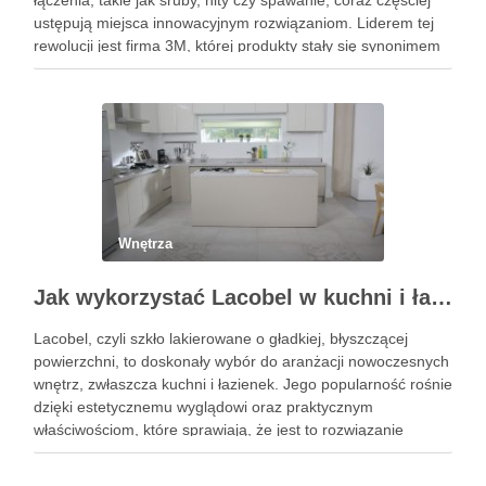
łączenia, takie jak śruby, nity czy spawanie, coraz częściej
ustępują miejsca innowacyjnym rozwiązaniom. Liderem tej
rewolucji jest firma 3M, której produkty stały się synonimem
niezawodności. W szczególności taśmy dwustronne 3m
wyznaczają nowe standardy, oferując potężną siłę …
Wnętrza
Jak wykorzystać Lacobel w kuchni i łazience?
Lacobel, czyli szkło lakierowane o gładkiej, błyszczącej
powierzchni, to doskonały wybór do aranżacji nowoczesnych
wnętrz, zwłaszcza kuchni i łazienek. Jego popularność rośnie
dzięki estetycznemu wyglądowi oraz praktycznym
właściwościom, które sprawiają, że jest to rozwiązanie
wyjątkowo trwałe i łatwe w utrzymaniu. W kuchniach Lacobel
pełni rolę zarówno estetycznego panelu nad blatem, …