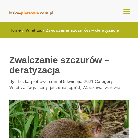
lozka-pietrowe.com.pl
Home
/
Wnętrza
/
Zwalczanie szczurów – deratyzacja
Zwalczanie szczurów –
deratyzacja
By :
Lozka-pietrowe.com.pl
5 kwietnia 2021
Category :
Wnętrza
Tags:
ceny
,
jedzenie
,
ogród
,
Warszawa
,
zdrowie