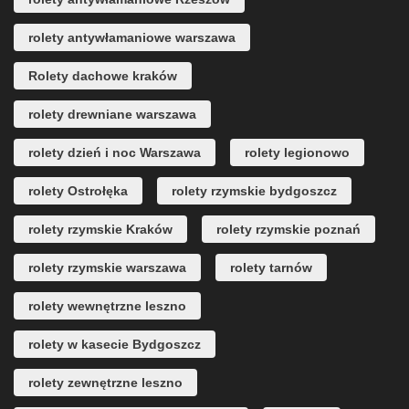
rolety antywłamaniowe warszawa
Rolety dachowe kraków
rolety drewniane warszawa
rolety dzień i noc Warszawa
rolety legionowo
rolety Ostrołęka
rolety rzymskie bydgoszcz
rolety rzymskie Kraków
rolety rzymskie poznań
rolety rzymskie warszawa
rolety tarnów
rolety wewnętrzne leszno
rolety w kasecie Bydgoszcz
rolety zewnętrzne leszno