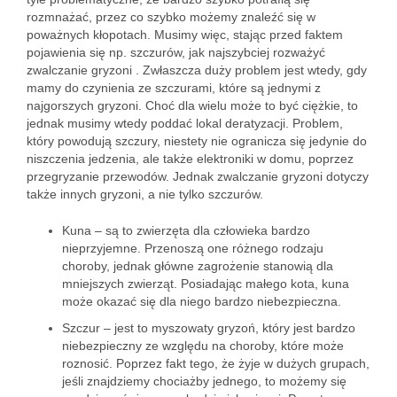
rozmnażać, przez co szybko możemy znaleźć się w
poważnych kłopotach. Musimy więc, stając przed faktem
pojawienia się np. szczurów, jak najszybciej rozważyć
zwalczanie gryzoni . Zwłaszcza duży problem jest wtedy, gdy
mamy do czynienia ze szczurami, które są jednymi z
najgorszych gryzoni. Choć dla wielu może to być ciężkie, to
jednak musimy wtedy poddać lokal deratyzacji. Problem,
który powodują szczury, niestety nie ogranicza się jedynie do
niszczenia jedzenia, ale także elektroniki w domu, poprzez
przegryzanie przewodów. Jednak zwalczanie gryzoni dotyczy
także innych gryzoni, a nie tylko szczurów.
Kuna – są to zwierzęta dla człowieka bardzo
nieprzyjemne. Przenoszą one różnego rodzaju
choroby, jednak główne zagrożenie stanowią dla
mniejszych zwierząt. Posiadając małego kota, kuna
może okazać się dla niego bardzo niebezpieczna.
Szczur – jest to myszowaty gryzoń, który jest bardzo
niebezpieczny ze względu na choroby, które może
roznosić. Poprzez fakt tego, że żyje w dużych grupach,
jeśli znajdziemy chociażby jednego, to możemy się