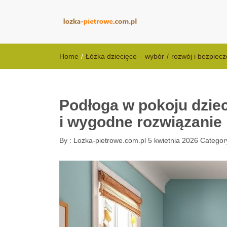
lozka-pietrowe
Home
/
Łóżka dziecięce – wybór
/
rozwój i bezpiec
Podłoga w pokoju dziec
i wygodne rozwiązanie 
By :
Lozka-pietrowe.com.pl
5 kwietnia 2026
Categor