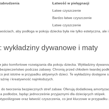
zabrudzenia
Łatwość w pielęgnacji
Łatwe czyszczenie
Bardzo łatwe czyszczenie
Łatwe czyszczenie
iwościach, aby podłoga w pokoju dziecka była nie tylko estetyczna, ale i
: wykładziny dywanowe i maty
e
jako komfortowe rozwiązania dla pokoju dziecka. Wykładziny dywan
a bezpieczeństwo podczas zabawy. Chronią przed chłodem twardej podł
 co jest istotne w przypadku aktywnych dzieci. Te wykładziny dostępne 
raźnię i kreatywność najmłodszych.
e do tworzenia bezpiecznych stref zabaw. Oferują dodatkową amortyzac
a podłodze, będąc jednocześnie przyjaznymi dla dziecięcych stópek.
ntypoślizgowe oraz łatwość czyszczenia, co jest kluczowe w przypadku