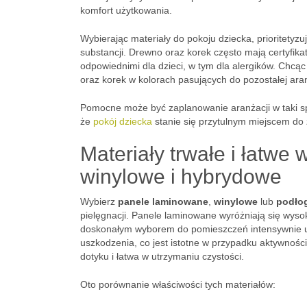
komfort użytkowania.
Wybierając materiały do pokoju dziecka, prioritetyzu
substancji. Drewno oraz korek często mają certyfika
odpowiednimi dla dzieci, w tym dla alergików. Chc
oraz korek w kolorach pasujących do pozostałej aran
Pomocne może być zaplanowanie aranżacji w taki spos
że
pokój dziecka
stanie się przytulnym miejscem do
Materiały trwałe i łatwe
winylowe i hybrydowe
Wybierz
panele laminowane
,
winylowe
lub
podło
pielęgnacji. Panele laminowane wyróżniają się wyso
doskonałym wyborem do pomieszczeń intensywnie u
uszkodzenia, co jest istotne w przypadku aktywności d
dotyku i łatwa w utrzymaniu czystości.
Oto porównanie właściwości tych materiałów: