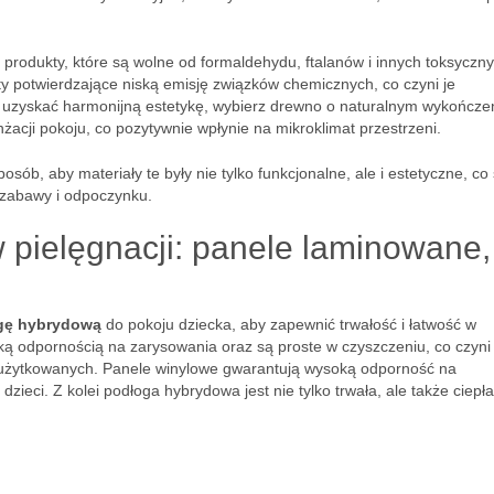
j produkty, które są wolne od formaldehydu, ftalanów i innych toksyczn
ty potwierdzające niską emisję związków chemicznych, co czyni je
ąc uzyskać harmonijną estetykę, wybierz drewno o naturalnym wykończe
żacji pokoju, co pozytywnie wpłynie na mikroklimat przestrzeni.
ób, aby materiały te były nie tylko funkcjonalne, ale i estetyczne, co 
 zabawy i odpoczynku.
 w pielęgnacji: panele laminowane,
gę hybrydową
do pokoju dziecka, aby zapewnić trwałość i łatwość w
ką odpornością na zarysowania oraz są proste w czyszczeniu, co czyni 
żytkowanych. Panele winylowe gwarantują wysoką odporność na
zieci. Z kolei podłoga hybrydowa jest nie tylko trwała, ale także ciepł