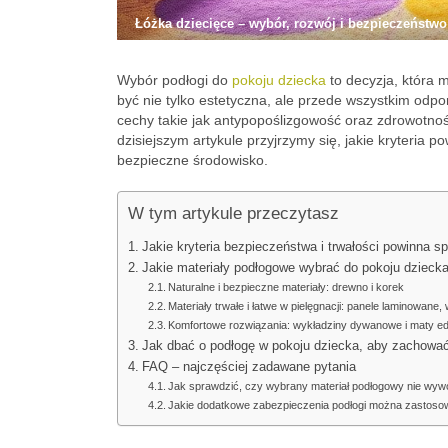
Łóżka dziecięce – wybór, rozwój i bezpieczeństwo
Wybór podłogi do
pokoju dziecka
to decyzja, która 
być nie tylko estetyczna, ale przede wszystkim odp
cechy takie jak antypopoślizgowość oraz zdrowotnoś
dzisiejszym artykule przyjrzymy się, jakie kryteria
bezpieczne środowisko.
W tym artykule przeczytasz
Jakie kryteria bezpieczeństwa i trwałości powinna s
Jakie materiały podłogowe wybrać do pokoju dzieck
Naturalne i bezpieczne materiały: drewno i korek
Materiały trwałe i łatwe w pielęgnacji: panele laminowane
Komfortowe rozwiązania: wykładziny dywanowe i maty e
Jak dbać o podłogę w pokoju dziecka, aby zachować 
FAQ – najczęściej zadawane pytania
Jak sprawdzić, czy wybrany materiał podłogowy nie wywoł
Jakie dodatkowe zabezpieczenia podłogi można zastoso