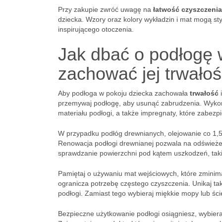
Przy zakupie zwróć uwagę na
łatwość czyszczenia
dziecka. Wzory oraz kolory wykładzin i mat mogą st
inspirującego otoczenia.
Jak dbać o podłogę 
zachować jej trwało
Aby podłoga w pokoju dziecka zachowała
trwałość
przemywaj podłogę, aby usunąć zabrudzenia. Wykorz
materiału podłogi, a także impregnaty, które zabezp
W przypadku podłóg drewnianych, olejowanie co 1,5 ro
Renowacja podłogi drewnianej pozwala na odświeżen
sprawdzanie powierzchni pod kątem uszkodzeń, tak
Pamiętaj o używaniu mat wejściowych, które zminima
ogranicza potrzebę częstego czyszczenia. Unikaj t
podłogi. Zamiast tego wybieraj miękkie mopy lub ści
Bezpieczne użytkowanie podłogi osiągniesz, wybiera