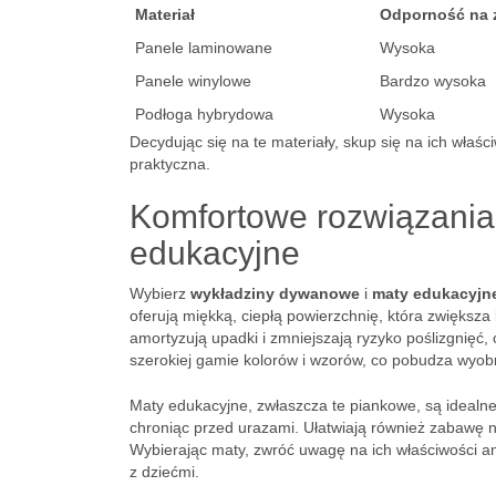
Materiał
Odporność na 
Panele laminowane
Wysoka
Panele winylowe
Bardzo wysoka
Podłoga hybrydowa
Wysoka
Decydując się na te materiały, skup się na ich właśc
praktyczna.
Komfortowe rozwiązania
edukacyjne
Wybierz
wykładziny dywanowe
i
maty edukacyjn
oferują miękką, ciepłą powierzchnię, która zwiększ
amortyzują upadki i zmniejszają ryzyko poślizgnięć,
szerokiej gamie kolorów i wzorów, co pobudza wyob
Maty edukacyjne, zwłaszcza te piankowe, są idealn
chroniąc przed urazami. Ułatwiają również zabawę n
Wybierając maty, zwróć uwagę na ich właściwości a
z dziećmi.