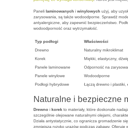
Paneli
laminowanych
i
winylowych
użyj, aby uzys
zarysowania, są także wodoodporne. Sprawdź modele
antyalergiczne, aby zapewnić bezpieczeństwo. Podł
wodoodporność oraz wytrzymałość.
Typ podłogi
Właściwości
Drewno
Naturalny mikroklimat
Korek
Miękki, elastyczny, dźw
Panele laminowane
Odporność na zarysowani
Panele winylowe
Wodoodporne
Podłogi hybrydowe
Łączą drewno i plastiki
Naturalne i bezpieczne m
Drewno
i
korek
to materiały, które doskonale nadaj
szczególnie olejowane naturalnymi olejami, charakte
Działa antystatycznie, co ogranicza gromadzenie się
zmniejsza ryzyko urazów podczas zabawy. Oferuje w