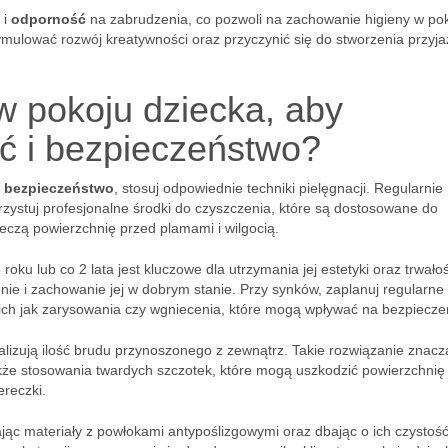
i
odporność
na zabrudzenia, co pozwoli na zachowanie higieny w po
ymulować rozwój kreatywności oraz przyczynić się do stworzenia przyja
w pokoju dziecka, aby
ść i bezpieczeństwo?
i
bezpieczeństwo
, stosuj odpowiednie techniki pielęgnacji. Regularnie
ystuj profesjonalne środki do czyszczenia, które są dostosowane do
ieczą powierzchnię przed plamami i wilgocią.
ku lub co 2 lata jest kluczowe dla utrzymania jej estetyki oraz trwałoś
ie i zachowanie jej w dobrym stanie. Przy synków, zaplanuj regularne
ich jak zarysowania czy wgniecenia, które mogą wpływać na bezpiecze
lizują ilość brudu przynoszonego z zewnątrz. Takie rozwiązanie znac
akże stosowania twardych szczotek, które mogą uszkodzić powierzchnię
ereczki.
jąc materiały z powłokami antypoślizgowymi oraz dbając o ich czystość