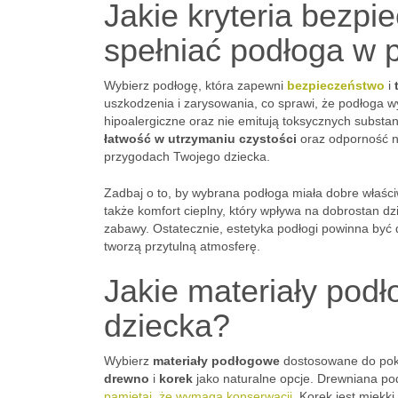
Jakie kryteria bezpi
spełniać podłoga w 
Wybierz podłogę, która zapewni
bezpieczeństwo
i
uszkodzenia i zarysowania, co sprawi, że podłoga w
hipoalergiczne oraz nie emitują toksycznych substan
łatwość w utrzymaniu czystości
oraz odporność n
przygodach Twojego dziecka.
Zadbaj o to, by wybrana podłoga miała dobre właśc
także komfort cieplny, który wpływa na dobrostan dz
zabawy. Ostatecznie, estetyka podłogi powinna być 
tworzą przytulną atmosferę.
Jakie materiały pod
dziecka?
Wybierz
materiały podłogowe
dostosowane do poko
drewno
i
korek
jako naturalne opcje. Drewniana pod
pamiętaj, że wymaga konserwacji
. Korek jest miękki