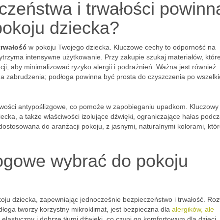
eczeństwa i trwałości powinn
pokoju dziecka?
trwałość
w pokoju Twojego dziecka. Kluczowe cechy to odporność na
ytrzyma intensywne użytkowanie. Przy zakupie szukaj materiałów, któr
cji, aby minimalizować ryzyko alergii i podrażnień. Ważna jest również
a zabrudzenia; podłoga powinna być prosta do czyszczenia po wszelki
iwości antypoślizgowe, co pomoże w zapobieganiu upadkom. Kluczowy 
iecka, a także właściwości izolujące dźwięki, ograniczające hałas podc
dostosowana do aranżacji pokoju, z jasnymi, naturalnymi kolorami, któ
łogowe wybrać do pokoju
ju dziecka, zapewniając jednocześnie bezpieczeństwo i trwałość. Ro
łoga tworzy korzystny mikroklimat, jest bezpieczna dla
alergików, ale
, elastyczny i dobrze tłumi dźwięki, co czyni go komfortowym dla dzieci.