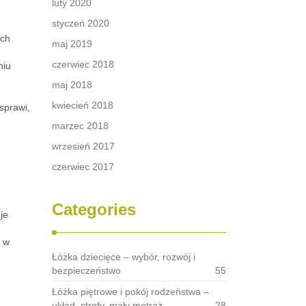
luty 2020
styczeń 2020
ych
maj 2019
czerwiec 2018
niu
maj 2018
kwiecień 2018
sprawi,
marzec 2018
wrzesień 2017
czerwiec 2017
Categories
je
a w
Łóżka dziecięce – wybór, rozwój i
bezpieczeństwo
55
Łóżka piętrowe i pokój rodzeństwa –
układ, strefy, mały metraż
28