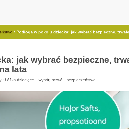
.com.pl
zeństwo
/
Podłoga w pokoju dziecka: jak wybrać bezpieczne, trwałe
ka: jak wybrać bezpieczne, trw
na lata
y :
Łóżka dziecięce – wybór, rozwój i bezpieczeństwo