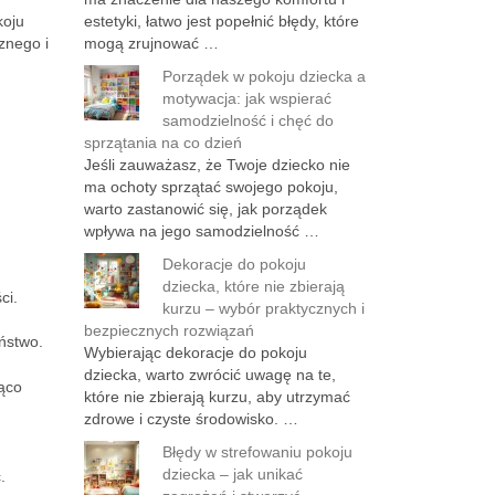
koju
estetyki, łatwo jest popełnić błędy, które
znego i
mogą zrujnować …
Porządek w pokoju dziecka a
motywacja: jak wspierać
samodzielność i chęć do
sprzątania na co dzień
Jeśli zauważasz, że Twoje dziecko nie
ma ochoty sprzątać swojego pokoju,
warto zastanowić się, jak porządek
wpływa na jego samodzielność …
Dekoracje do pokoju
dziecka, które nie zbierają
ci.
kurzu – wybór praktycznych i
bezpiecznych rozwiązań
ństwo.
Wybierając dekoracje do pokoju
dziecka, warto zwrócić uwagę na te,
ząco
które nie zbierają kurzu, aby utrzymać
zdrowe i czyste środowisko. …
Błędy w strefowaniu pokoju
dziecka – jak unikać
.