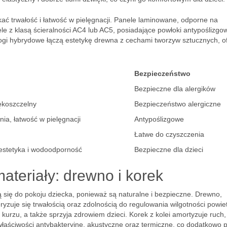
kać trwałość i łatwość w pielęgnacji. Panele laminowane, odporne na
 z klasą ścieralności AC4 lub AC5, posiadające powłoki antypoślizgow
ogi hybrydowe łączą estetykę drewna z cechami tworzyw sztucznych, o
Bezpieczeństwo
Bezpieczne dla alergików
iękoszczelny
Bezpieczeństwo alergiczne
a, łatwość w pielęgnacji
Antypoślizgowe
Łatwe do czyszczenia
, estetyka i wodoodporność
Bezpieczne dla dzieci
ateriały: drewno i korek
ą się do pokoju dziecka, ponieważ są naturalne i bezpieczne. Drewno,
ryzuje się trwałością oraz zdolnością do regulowania wilgotności powie
 kurzu, a także sprzyja zdrowiem dzieci. Korek z kolei amortyzuje ruch,
łaściwości antybakteryjne, akustyczne oraz termiczne, co dodatkowo 