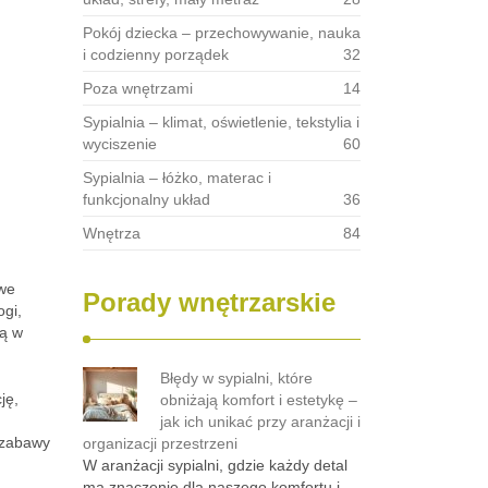
Pokój dziecka – przechowywanie, nauka
i codzienny porządek
32
Poza wnętrzami
14
Sypialnia – klimat, oświetlenie, tekstylia i
wyciszenie
60
Sypialnia – łóżko, materac i
funkcjonalny układ
36
Wnętrza
84
owe
Porady wnętrzarskie
ogi,
są w
Błędy w sypialni, które
ję,
obniżają komfort i estetykę –
jak ich unikać przy aranżacji i
 zabawy
organizacji przestrzeni
W aranżacji sypialni, gdzie każdy detal
ma znaczenie dla naszego komfortu i