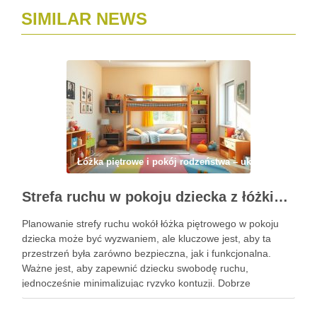
SIMILAR NEWS
Łóżka piętrowe i pokój rodzeństwa – układ, strefy, ma
Strefa ruchu w pokoju dziecka z łóżkiem piętrowym – jak zaplanować bezpieczną i funkcjonalną przestrzeń do zabawy i aktywności
Planowanie strefy ruchu wokół łóżka piętrowego w pokoju
dziecka może być wyzwaniem, ale kluczowe jest, aby ta
przestrzeń była zarówno bezpieczna, jak i funkcjonalna.
Ważne jest, aby zapewnić dziecku swobodę ruchu,
jednocześnie minimalizując ryzyko kontuzji. Dobrze
zorganizowana strefa sprzyja nie tylko zabawie, ale także
rozwija aktywność fizyczną i kreatywność malucha. …