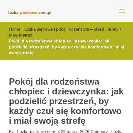
lozka-pietrowe.com.pl
Home
/
Łóżka piętrowe i pokój rodzeństwa – układ
/
strefy
/
mały metraż
/
Pokój dla rodzeństwa chłopiec i dziewczynka: jak
podzielić przestrzeń, by każdy czuł się komfortowo i miał
swoją strefę
Pokój dla rodzeństwa
chłopiec i dziewczynka: jak
podzielić przestrzeń, by
każdy czuł się komfortowo
i miał swoją strefę
By :
Lozka-pietrowe.com.pl
29 marca 2026
Category :
Łóżka