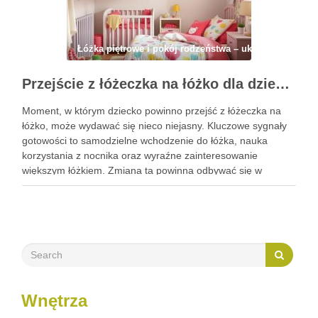
Łóżka piętrowe i pokój rodzeństwa – układ, strefy, ma
Przejście z łóżeczka na łóżko dla dziecka: kiedy zacząć, jak przygotować i zadbać o bezpieczeństwo
Moment, w którym dziecko powinno przejść z łóżeczka na
łóżko, może wydawać się nieco niejasny. Kluczowe sygnały
gotowości to samodzielne wchodzenie do łóżka, nauka
korzystania z nocnika oraz wyraźne zainteresowanie
większym łóżkiem. Zmiana ta powinna odbywać się w
odpowiednim czasie, aby zapewnić dziecku poczucie
komfortu i bezpieczeństwa, unikając przy tym …
Wnętrza