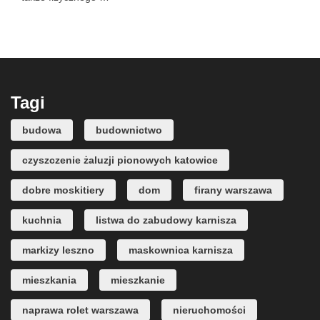
Tagi
budowa
budownictwo
czyszczenie żaluzji pionowych katowice
dobre moskitiery
dom
firany warszawa
kuchnia
listwa do zabudowy karnisza
markizy leszno
maskownica karnisza
mieszkania
mieszkanie
naprawa rolet warszawa
nieruchomości