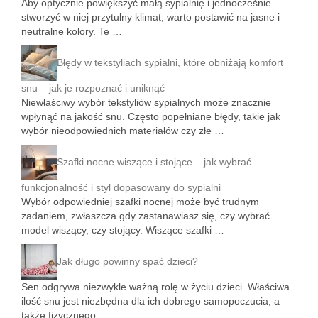
Aby optycznie powiększyć małą sypialnię i jednocześnie
stworzyć w niej przytulny klimat, warto postawić na jasne i
neutralne kolory. Te …
Błędy w tekstyliach sypialni, które obniżają komfort
snu – jak je rozpoznać i uniknąć
Niewłaściwy wybór tekstyliów sypialnych może znacznie
wpłynąć na jakość snu. Często popełniane błędy, takie jak
wybór nieodpowiednich materiałów czy złe …
Szafki nocne wiszące i stojące – jak wybrać
funkcjonalność i styl dopasowany do sypialni
Wybór odpowiedniej szafki nocnej może być trudnym
zadaniem, zwłaszcza gdy zastanawiasz się, czy wybrać
model wiszący, czy stojący. Wiszące szafki …
Jak długo powinny spać dzieci?
Sen odgrywa niezwykle ważną rolę w życiu dzieci. Właściwa
ilość snu jest niezbędna dla ich dobrego samopoczucia, a
także fizycznego …