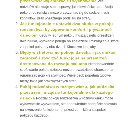
przez właściwą aranżację i wychowanie
Wielu
rodziców nie zdaje sobie sprawy, jak niewłaściwa aranżacja
pokoju rodzeństwa może przyczyniać się do codziennych
konfliktów. Brak wyraźnego podziału na strefy...
Jak funkcjonalnie ustawić dwa biurka w pokoju
rodzeństwa, by zapewnić komfort i prywatność
dzieciom
Kiedy w jednym pokoju muszą dzielić przestrzeń
dwa biurka, wyzwanie polega na znalezieniu rozwiązania, które
zaspokoi potrzeby obu dzieci. Kluczowe jest, aby...
Błędy w strefowaniu pokoju dziecka – jak unikać
zagrożeń i stworzyć funkcjonalną przestrzeń
dostosowaną do rozwoju malucha
Nieodpowiednie
strefowanie pokoju dziecka może prowadzić do chaosu oraz
ograniczać jego kreatywność. Wiele osób popełnia typowe
błędy, takie jak brak wyraźnych stref...
Pokój rodzeństwa w różnym wieku: jak podzielić
przestrzeń i urządzić funkcjonalnie dla każdego
dziecka
Podział pokoju rodzeństwa w różnym wieku może
wydawać się wyzwaniem, ale odpowiednie podejście pozwala
na stworzenie funkcjonalnej przestrzeni, która zaspokoi
potrzeby każdego...