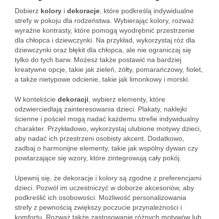
Dobierz
kolory
i
dekoracje
, które podkreślą indywidualne
strefy w pokoju dla rodzeństwa. Wybierając kolory, rozważ
wyraźne kontrasty, które pomogą wyodrębnić przestrzenie
dla chłopca i dziewczynki. Na przykład, wykorzystaj róż dla
dziewczynki oraz błękit dla chłopca, ale nie ograniczaj się
tylko do tych barw. Możesz także postawić na bardziej
kreatywne opcje, takie jak zieleń, żółty, pomarańczowy, fiolet,
a także nietypowe odcienie, takie jak limonkowy i morski.
W kontekście
dekoracji
, wybierz elementy, które
odzwierciedlają zainteresowania dzieci. Plakaty, naklejki
ścienne i pościel mogą nadać każdemu strefie indywidualny
charakter. Przykładowo, wykorzystaj ulubione motywy dzieci,
aby nadać ich przestrzeni osobisty akcent. Dodatkowo,
zadbaj o harmonijne elementy, takie jak wspólny dywan czy
powtarzające się wzory, które zintegrowują cały pokój.
Upewnij się, że dekoracje i kolory są zgodne z preferencjami
dzieci. Pozwól im uczestniczyć w doborze akcesoriów, aby
podkreślić ich osobowości. Możliwość personalizowania
strefy z pewnością zwiększy poczucie przynależności i
komfortu. Rozważ także zastosowanie różnych motywów lub