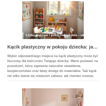
Łóżka piętrowe i pokój rodzeństwa – układ, strefy, ma
Kącik plastyczny w pokoju dziecka: jak zorganizować funkcjonalną i inspirującą przestrzeń twórczą
Wybór odpowiedniego miejsca na kącik plastyczny może być
kluczowy dla twórczości Twojego dziecka. Warto postawić na
przestrzeń, która zapewnia naturalne oświetlenie,
bezpieczeństwo oraz łatwy dostęp do materiałów. Taki kącik
nie tylko stanie się miejscem zabawy, ale również rozwoju
kreatywności, dlatego warto poświęcić chwilę na jego
staranne zaplanowanie. Przygotowanie funkcjonalnej
przestrzeni …