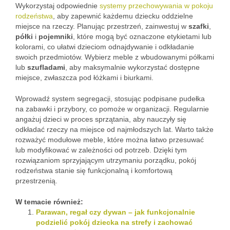
Wykorzystaj odpowiednie
systemy przechowywania w pokoju
rodzeństwa
, aby zapewnić każdemu dziecku oddzielne
miejsce na rzeczy. Planując przestrzeń, zainwestuj w
szafki
,
półki
i
pojemniki
, które mogą być oznaczone etykietami lub
kolorami, co ułatwi dzieciom odnajdywanie i odkładanie
swoich przedmiotów. Wybierz meble z wbudowanymi półkami
lub
szufladami
, aby maksymalnie wykorzystać dostępne
miejsce, zwłaszcza pod łóżkami i biurkami.
Wprowadź system segregacji, stosując podpisane pudełka
na zabawki i przybory, co pomoże w organizacji. Regularnie
angażuj dzieci w proces sprzątania, aby nauczyły się
odkładać rzeczy na miejsce od najmłodszych lat. Warto także
rozważyć modułowe meble, które można łatwo przesuwać
lub modyfikować w zależności od potrzeb. Dzięki tym
rozwiązaniom sprzyjającym utrzymaniu porządku, pokój
rodzeństwa stanie się funkcjonalną i komfortową
przestrzenią.
W temacie również:
Parawan, regał czy dywan – jak funkcjonalnie
podzielić pokój dziecka na strefy i zachować