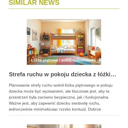
SIMILAR NEWS
Łóżka piętrowe i pokój rodzeństwa – układ, strefy, ma
Strefa ruchu w pokoju dziecka z łóżkiem piętrowym – jak zaplanować bezpieczną i funkcjonalną przestrzeń do zabawy i aktywności
Planowanie strefy ruchu wokół łóżka piętrowego w pokoju
dziecka może być wyzwaniem, ale kluczowe jest, aby ta
przestrzeń była zarówno bezpieczna, jak i funkcjonalna.
Ważne jest, aby zapewnić dziecku swobodę ruchu,
jednocześnie minimalizując ryzyko kontuzji. Dobrze
zorganizowana strefa sprzyja nie tylko zabawie, ale także
rozwija aktywność fizyczną i kreatywność malucha. …