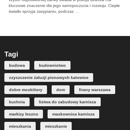
kluczowe znaczenie dla jego samopoczucia i rozwoju. Ciepłe
światło sprzyja zasypianiu, podczas …
Tagi
budowa
budownictwo
czyszczenie żaluzji pionowych katowice
dobre moskitiery
dom
firany warszawa
kuchnia
listwa do zabudowy karnisza
markizy leszno
maskownica karnisza
mieszkania
mieszkanie