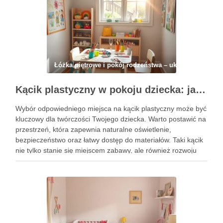
Łóżka piętrowe i pokój rodzeństwa – układ, strefy, ma
Kącik plastyczny w pokoju dziecka: jak zorganizować funkcjonalną i inspirującą przestrzeń twórczą
Wybór odpowiedniego miejsca na kącik plastyczny może być
kluczowy dla twórczości Twojego dziecka. Warto postawić na
przestrzeń, która zapewnia naturalne oświetlenie,
bezpieczeństwo oraz łatwy dostęp do materiałów. Taki kącik
nie tylko stanie się miejscem zabawy, ale również rozwoju
kreatywności, dlatego warto poświęcić chwilę na jego
staranne zaplanowanie. Przygotowanie funkcjonalnej
przestrzeni …