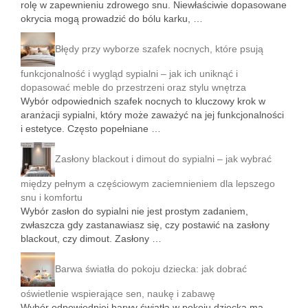
rolę w zapewnieniu zdrowego snu. Niewłaściwie dopasowane
okrycia mogą prowadzić do bólu karku, …
Błędy przy wyborze szafek nocnych, które psują
funkcjonalność i wygląd sypialni – jak ich uniknąć i
dopasować meble do przestrzeni oraz stylu wnętrza
Wybór odpowiednich szafek nocnych to kluczowy krok w
aranżacji sypialni, który może zaważyć na jej funkcjonalności
i estetyce. Często popełniane …
Zasłony blackout i dimout do sypialni – jak wybrać
między pełnym a częściowym zaciemnieniem dla lepszego
snu i komfortu
Wybór zasłon do sypialni nie jest prostym zadaniem,
zwłaszcza gdy zastanawiasz się, czy postawić na zasłony
blackout, czy dimout. Zasłony …
Barwa światła do pokoju dziecka: jak dobrać
oświetlenie wspierające sen, naukę i zabawę
Wybór odpowiedniej barwy światła w pokoju dziecka ma