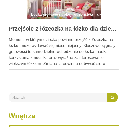
Łóżka piętrowe i pokój rodzeństwa – układ, strefy, ma
Przejście z łóżeczka na łóżko dla dziecka: kiedy zacząć, jak przygotować i zadbać o bezpieczeństwo
Moment, w którym dziecko powinno przejść z łóżeczka na
łóżko, może wydawać się nieco niejasny. Kluczowe sygnały
gotowości to samodzielne wchodzenie do łóżka, nauka
korzystania z nocnika oraz wyraźne zainteresowanie
większym łóżkiem. Zmiana ta powinna odbywać się w
odpowiednim czasie, aby zapewnić dziecku poczucie
komfortu i bezpieczeństwa, unikając przy tym …
Wnętrza