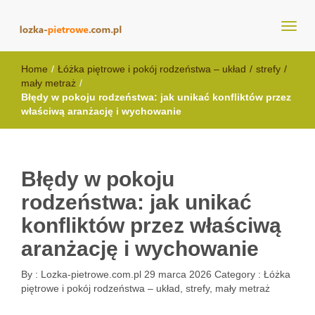
lozka-pietrowe.com.pl
Home
/
Łóżka piętrowe i pokój rodzeństwa – układ
/
strefy
/
mały metraż
/
Błędy w pokoju rodzeństwa: jak unikać konfliktów przez
właściwą aranżację i wychowanie
Błędy w pokoju
rodzeństwa: jak unikać
konfliktów przez właściwą
aranżację i wychowanie
By :
Lozka-pietrowe.com.pl
29 marca 2026
Category :
Łóżka
piętrowe i pokój rodzeństwa – układ, strefy, mały metraż