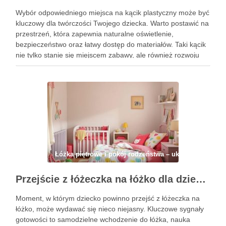
Wybór odpowiedniego miejsca na kącik plastyczny może być
kluczowy dla twórczości Twojego dziecka. Warto postawić na
przestrzeń, która zapewnia naturalne oświetlenie,
bezpieczeństwo oraz łatwy dostęp do materiałów. Taki kącik
nie tylko stanie się miejscem zabawy, ale również rozwoju
kreatywności, dlatego warto poświęcić chwilę na jego
staranne zaplanowanie. Przygotowanie funkcjonalnej
przestrzeni …
Łóżka piętrowe i pokój rodzeństwa – układ, strefy, ma
Przejście z łóżeczka na łóżko dla dziecka: kiedy zacząć, jak przygotować i zadbać o bezpieczeństwo
Moment, w którym dziecko powinno przejść z łóżeczka na
łóżko, może wydawać się nieco niejasny. Kluczowe sygnały
gotowości to samodzielne wchodzenie do łóżka, nauka