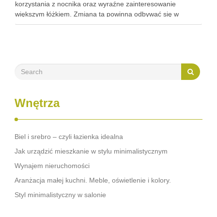
korzystania z nocnika oraz wyraźne zainteresowanie
większym łóżkiem. Zmiana ta powinna odbywać się w
odpowiednim czasie, aby zapewnić dziecku poczucie
komfortu i bezpieczeństwa, unikając przy tym …
Wnętrza
Biel i srebro – czyli łazienka idealna
Jak urządzić mieszkanie w stylu minimalistycznym
Wynajem nieruchomości
Aranżacja małej kuchni. Meble, oświetlenie i kolory.
Styl minimalistyczny w salonie