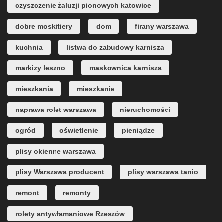
czyszczenie żaluzji pionowych katowice
dobre moskitiery
dom
firany warszawa
kuchnia
listwa do zabudowy karnisza
markizy leszno
maskownica karnisza
mieszkania
mieszkanie
naprawa rolet warszawa
nieruchomości
ogród
oświetlenie
pieniądze
plisy okienne warszawa
plisy Warszawa producent
plisy warszawa tanio
remont
remonty
rolety antywłamaniowe Rzeszów