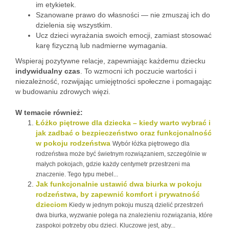
im etykietek.
Szanowane prawo do własności — nie zmuszaj ich do
dzielenia się wszystkim.
Ucz dzieci wyrażania swoich emocji, zamiast stosować
karę fizyczną lub nadmierne wymagania.
Wspieraj pozytywne relacje, zapewniając każdemu dziecku
indywidualny czas
. To wzmocni ich poczucie wartości i
niezależność, rozwijając umiejętności społeczne i pomagając
w budowaniu zdrowych więzi.
W temacie również:
Łóżko piętrowe dla dziecka – kiedy warto wybrać i
jak zadbać o bezpieczeństwo oraz funkcjonalność
w pokoju rodzeństwa
Wybór łóżka piętrowego dla
rodzeństwa może być świetnym rozwiązaniem, szczególnie w
małych pokojach, gdzie każdy centymetr przestrzeni ma
znaczenie. Tego typu mebel...
Jak funkcjonalnie ustawić dwa biurka w pokoju
rodzeństwa, by zapewnić komfort i prywatność
dzieciom
Kiedy w jednym pokoju muszą dzielić przestrzeń
dwa biurka, wyzwanie polega na znalezieniu rozwiązania, które
zaspokoi potrzeby obu dzieci. Kluczowe jest, aby...