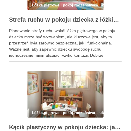
Łóżka piętrowe i pokój rodzeństwa – układ, strefy, ma
Strefa ruchu w pokoju dziecka z łóżkiem piętrowym – jak zaplanować bezpieczną i funkcjonalną przestrzeń do zabawy i aktywności
Planowanie strefy ruchu wokół łóżka piętrowego w pokoju
dziecka może być wyzwaniem, ale kluczowe jest, aby ta
przestrzeń była zarówno bezpieczna, jak i funkcjonalna.
Ważne jest, aby zapewnić dziecku swobodę ruchu,
jednocześnie minimalizując ryzyko kontuzji. Dobrze
zorganizowana strefa sprzyja nie tylko zabawie, ale także
rozwija aktywność fizyczną i kreatywność malucha. …
Łóżka piętrowe i pokój rodzeństwa – układ, strefy, ma
Kącik plastyczny w pokoju dziecka: jak zorganizować funkcjonalną i inspirującą przestrzeń twórczą