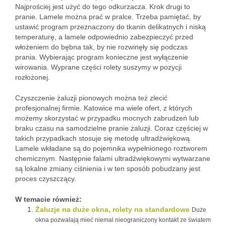
Najprościej jest użyć do tego odkurzacza. Krok drugi to
pranie. Lamele można prać w pralce. Trzeba pamiętać, by
ustawić program przeznaczony do tkanin delikatnych i niską
temperaturę, a lamele odpowiednio zabezpieczyć przed
włożeniem do bębna tak, by nie rozwinęły się podczas
prania. Wybierając program konieczne jest wyłączenie
wirowania. Wyprane części rolety suszymy w pozycji
rozłożonej.
Czyszczenie żaluzji pionowych można też zlecić
profesjonalnej firmie. Katowice ma wiele ofert, z których
możemy skorzystać w przypadku mocnych zabrudzeń lub
braku czasu na samodzielne pranie żaluzji. Coraz częściej w
takich przypadkach stosuje się metodę ultradźwiękową.
Lamele wkładane są do pojemnika wypełnionego roztworem
chemicznym. Następnie falami ultradźwiękowymi wytwarzane
są lokalne zmiany ciśnienia i w ten sposób pobudzany jest
proces czyszczący.
W temacie również:
Żaluzje na duże okna, rolety na standardowe
Duże
okna pozwalają mieć niemal nieograniczony kontakt ze światem