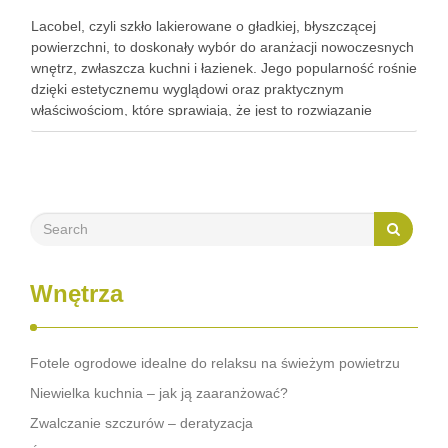
Lacobel, czyli szkło lakierowane o gładkiej, błyszczącej
powierzchni, to doskonały wybór do aranżacji nowoczesnych
wnętrz, zwłaszcza kuchni i łazienek. Jego popularność rośnie
dzięki estetycznemu wyglądowi oraz praktycznym
właściwościom, które sprawiają, że jest to rozwiązanie
wyjątkowo trwałe i łatwe w utrzymaniu. W kuchniach Lacobel
pełni rolę zarówno estetycznego panelu nad blatem, …
Wnętrza
Fotele ogrodowe idealne do relaksu na świeżym powietrzu
Niewielka kuchnia – jak ją zaaranżować?
Zwalczanie szczurów – deratyzacja