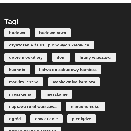
Tagi
budowa
budownictwo
czyszczenie żaluzji pionowych katowice
dobre moskitiery
dom
firany warszawa
kuchnia
listwa do zabudowy karnisza
markizy leszno
maskownica karnisza
mieszkania
mieszkanie
naprawa rolet warszawa
nieruchomości
ogród
oświetlenie
pieniądze