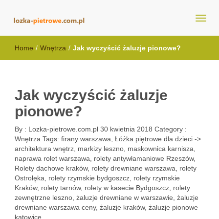
lozka-pietrowe.com.pl
Home
/
Wnętrza
/
Jak wyczyścić żaluzje pionowe?
Jak wyczyścić żaluzje
pionowe?
By :
Lozka-pietrowe.com.pl
30 kwietnia 2018
Category :
Wnętrza
Tags:
firany warszawa
,
Łóżka piętrowe dla dzieci ->
architektura wnętrz
,
markizy leszno
,
maskownica karnisza
,
naprawa rolet warszawa
,
rolety antywłamaniowe Rzeszów
,
Rolety dachowe kraków
,
rolety drewniane warszawa
,
rolety
Ostrołęka
,
rolety rzymskie bydgoszcz
,
rolety rzymskie
Kraków
,
rolety tarnów
,
rolety w kasecie Bydgoszcz
,
rolety
zewnętrzne leszno
,
żaluzje drewniane w warszawie
,
żaluzje
drewniane warszawa ceny
,
żaluzje kraków
,
żaluzje pionowe
katowice