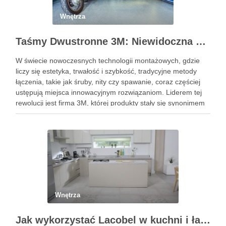
Wnętrza
Taśmy Dwustronne 3M: Niewidoczna Siła Montażu dla Profesjonalistów i Domu
W świecie nowoczesnych technologii montażowych, gdzie
liczy się estetyka, trwałość i szybkość, tradycyjne metody
łączenia, takie jak śruby, nity czy spawanie, coraz częściej
ustępują miejsca innowacyjnym rozwiązaniom. Liderem tej
rewolucji jest firma 3M, której produkty stały się synonimem
niezawodności. W szczególności taśmy dwustronne 3m
wyznaczają nowe standardy, oferując potężną siłę …
Wnętrza
Jak wykorzystać Lacobel w kuchni i łazience?