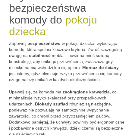
bezpieczeństwa
komody do
pokoju
dziecka
Zapewnij
bezpieczeństwo
w pokoju dziecka, wybierając
komodę, która spełnia kluczowe kryteria. Zwróć szczególną
uwagę na
stabilność
mebla – powinna mieć solidną
konstrukcję, aby uniknąć przewrócenia, zwłaszcza gdy
dziecko na nią wchodzi lub się opiera.
Montaż do ściany
jest istotny, gdyż eliminuje ryzyko przewrócenia się komody,
czego należy unikać w każdych okolicznościach.
Upewnij się, że komoda ma
zaokrąglone krawędzie
, co
minimalizuje ryzyko skaleczeń przy przypadkowych
uderzeniach.
Blokady szuflad
również są niezbędne,
ponieważ nie pozwalają na samoczynne wypychanie
zawartości, co chroni przed przytrzaśnięciem palców.
Dodatkowo pamiętaj, że uchwyty powinny być ergonomiczne
i pozbawione ostrych krawędzi, dzięki czemu są bezpieczne
dla dziecięcych rąk.