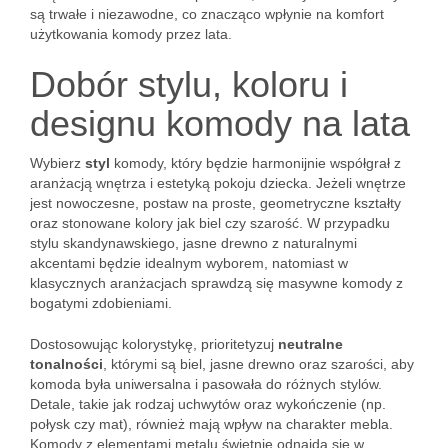
są trwałe i niezawodne, co znacząco wpłynie na komfort
użytkowania komody przez lata.
Dobór stylu, koloru i
designu komody na lata
Wybierz
styl
komody, który będzie harmonijnie współgrał z
aranżacją wnętrza i estetyką pokoju dziecka. Jeżeli wnętrze
jest nowoczesne, postaw na proste, geometryczne kształty
oraz stonowane kolory jak biel czy szarość. W przypadku
stylu skandynawskiego, jasne drewno z naturalnymi
akcentami będzie idealnym wyborem, natomiast w
klasycznych aranżacjach sprawdzą się masywne komody z
bogatymi zdobieniami.
Dostosowując kolorystykę, prioritetyzuj
neutralne
tonalności
, którymi są biel, jasne drewno oraz szarości, aby
komoda była uniwersalna i pasowała do różnych stylów.
Detale, takie jak rodzaj uchwytów oraz wykończenie (np.
połysk czy mat), również mają wpływ na charakter mebla.
Komody z elementami metalu świetnie odnajdą się w