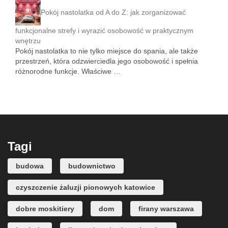
Pokój nastolatka od A do Z: jak zorganizować
funkcjonalne strefy i wyrazić osobowość w praktycznym
wnętrzu
Pokój nastolatka to nie tylko miejsce do spania, ale także
przestrzeń, która odzwierciedla jego osobowość i spełnia
różnorodne funkcje. Właściwe …
Tagi
budowa
budownictwo
czyszczenie żaluzji pionowych katowice
dobre moskitiery
dom
firany warszawa