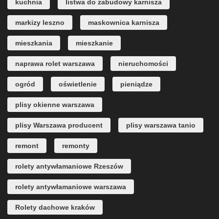
kuchnia
listwa do zabudowy karnisza
markizy leszno
maskownica karnisza
mieszkania
mieszkanie
naprawa rolet warszawa
nieruchomości
ogród
oświetlenie
pieniądze
plisy okienne warszawa
plisy Warszawa producent
plisy warszawa tanio
remont
remonty
rolety antywłamaniowe Rzeszów
rolety antywłamaniowe warszawa
Rolety dachowe kraków