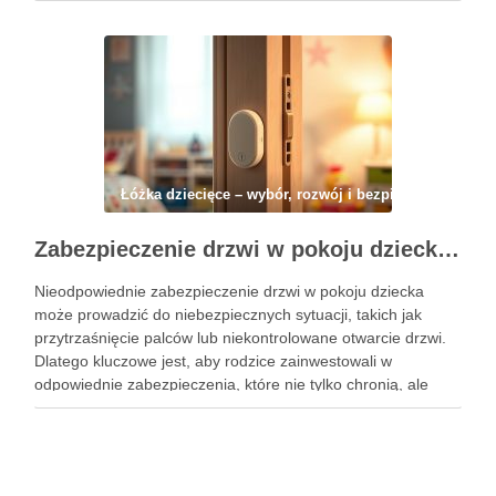
relaksowi i spokojowi. Właściwy dobór kolorów, mebli oraz
organizacja przestrzeni mogą znacząco wpłynąć na komfort
malucha i zminimalizować …
Łóżka dziecięce – wybór, rozwój i bezpieczeństwo
Zabezpieczenie drzwi w pokoju dziecka: jak skutecznie chronić przed przytrzaśnięciem i niepożądanym otwarciem
Nieodpowiednie zabezpieczenie drzwi w pokoju dziecka
może prowadzić do niebezpiecznych sytuacji, takich jak
przytrzaśnięcie palców lub niekontrolowane otwarcie drzwi.
Dlatego kluczowe jest, aby rodzice zainwestowali w
odpowiednie zabezpieczenia, które nie tylko chronią, ale
także dają spokój ducha. W dzisiejszym artykule omówimy,
jak skutecznie zabezpieczyć drzwi, aby zminimalizować
ryzyko wypadków i …