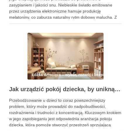
zasypianiem i jakości snu. Niebieskie światło emitowane
przez urządzenia elektroniczne hamuje produkcję
melatoniny, co zaburza naturalny rytm dobowy malucha. Z
drugiej strony, lampka nocna może być pomocna w
łagodzeniu lęku przed ciemnością, ale jej …
Łóżka dziecięce – wybór, rozwój i bezpieczeństwo
Jak urządzić pokój dziecka, by uniknąć przebodźcowania i wspierać jego spokój oraz rozwój
Przebodźcowanie u dzieci to coraz powszechniejszy
problem, który może prowadzić do nadpobudliwości,
rozdrażnienia i trudności z koncentracją. Kluczowym krokiem
w jego zapobieganiu jest odpowiednia aranżacja pokoju
dziecka, która pomoże stworzyć przestrzeń sprzyjającą