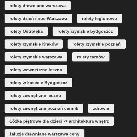
rolety drewniane warszawa
rolety dzień i noc Warszawa
rolety legionowo
rolety Ostrołęka
rolety rzymskie bydgoszcz
rolety rzymskie Kraków
rolety rzymskie poznań
rolety rzymskie warszawa
rolety tarnów
rolety wewnętrzne leszno
rolety w kasecie Bydgoszcz
rolety zewnętrzne leszno
rolety zewnętrzne poznań cennik
zdrowie
Łóżka piętrowe dla dzieci -> architektura wnętrz
żaluzje drewniane warszawa ceny