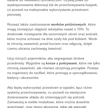
idealne do niewielkich pomieszczeń. Używaj półek do
wyeksponowania dekoracji lub do przechowywania książek,
co pozwoli na maksymalne wykorzystanie przestrzeni
pionowej.
Rozważ także zastosowanie
worków próżniowych
, które
mogą zmniejszyć objętość tekstyliów nawet o 70%. To
doskonałe rozwiązanie dla sezonowych ubrań oraz pościeli,
które można schować na dnie szafy lub pod łóżkiem. Worki
te chronią zawartość przed kurzem oraz wilgocią, dzięki
czemu ubrania zachowają świeżość.
Użyj różnych pojemników, aby segregować drobne
przedmioty. Wygodne są
kosze z pokrywami
, które nie tylko
chronią zawartość, ale również utrzymują porządek. Postaw
na organizery do szuflad, które pomogą w uporządkowaniu
bielizny i akcesoriów.
Aby lepiej wykorzystać przestrzeń w sypialni, łącz różne
systemy przechowywania, co pozwoli na elastyczne
dostosowanie układu do zmieniających się potrzeb.
Zainwestuj w meble modułowe, które można dowolnie
aranżować, oraz stosuj akcesoria, takie jak wieszaki