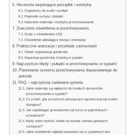
Akcesoria wspierające porządek i estetykę
Organizery do szafy i szuflad
Pojemniki na buty i dodatki
Naturalne materiały i estetyka przechowywania
Znaczenie oświetlenia w przechowywaniu
Szafy z oświetleniem LED
Oświetlenie ułatwiające dostęp i orientację
Praktyczne aranżacje i przykłady zastosowań
Układ i organizacja garderoby
Separacja garderoby ścianką w sypialni
Najczęstsze błędy i pułapki w przechowywaniu w sypialni
Planowanie systemu przechowywania dopasowanego do
potrzeb
FAQ – najczęściej zadawane pytania
Jakie materiały są najlepsze do trwałych akcesoriów
przechowywania w sypialni?
Co zrobić, gdy przestrzeń pionowa jest ograniczona lub trudno
dostępna?
Jak zapobiegać gromadzeniu się kurzu w pojemnikach i
schowkach?
Kiedy warto wybrać meble na wymiar zamiast gotowych
rozwiązań?
Jakie oświetlenie najlepiej sprawdza się w sypialniach bez