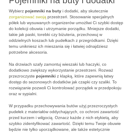
Pojemniki na buty i dodatki
Wybierz
pojemniki na buty
i dodatki, aby skutecznie
zorganizować swoją
przestrzeń. Stosowanie specjalnych
półek lub wysuwanych organizerów umożliwi Ci szybki dostęp
do kolekcji obuwia i utrzymanie porządku. Mniejsze dodatki,
takie jak paski, torebki czy biżuteria, przechowuj w
oddzielnych koszach lub pudełkach z przegródkami. Dzięki
temu unikniesz ich mieszania się i łatwiej odnajdziesz
potrzebne akcesoria.
Na drzwiach szafy zamontuj wieszaki lub haczyki, co
dodatkowo zwiększy wykorzystanie przestrzeni. Rozważ
przezroczyste
pojemniki
z klapką, które zapewnią łatwy
dostęp do sezonowych dodatków jak czapki czy szaliki. To
rozwiązanie pozwoli Ci kontrolować porządek w przedpokoju
oraz w sypialni.
W przypadku przechowywania butów użyj przezroczystych
pudełek z materiałów oddychających, co ochroni zawartość
przed kurzem i wilgocią. Oznacz każde z nich etykietą, aby
szybko zidentyfikować zawartość. Dzięki temu Twoje obuwie
będzie nie tylko uporządkowane, ale także estetycznie