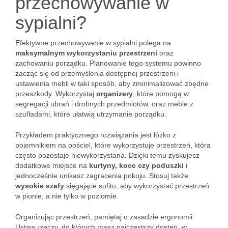
przechowywanie w
sypialni?
Efektywne przechowywanie w sypialni polega na
maksymalnym wykorzystaniu przestrzeni
oraz
zachowaniu porządku. Planowanie tego systemu powinno
zacząć się od przemyślenia dostępnej przestrzeni i
ustawienia mebli w taki sposób, aby zminimalizować zbędne
przeszkody. Wykorzystaj
organizery
, które pomogą w
segregacji ubrań i drobnych przedmiotów, oraz meble z
szufladami, które ułatwią utrzymanie porządku.
Przykładem praktycznego rozwiązania jest łóżko z
pojemnikiem na pościel, które wykorzystuje przestrzeń, która
często pozostaje niewykorzystana. Dzięki temu zyskujesz
dodatkowe miejsce na
kurtyny, koce czy poduszki
i
jednocześnie unikasz zagracenia pokoju. Stosuj także
wysokie szafy
sięgające sufitu, aby wykorzystać przestrzeń
w pionie, a nie tylko w poziomie.
Organizując przestrzeń, pamiętaj o zasadzie ergonomii.
Ustaw rzeczy, do których masz najczęstszy dostęp, w