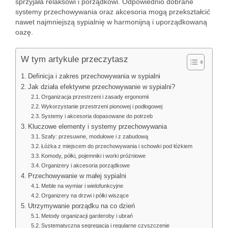
sprzyjała relaksowi i porządkowi. Odpowiednio dobrane
systemy przechowywania oraz akcesoria mogą przekształcić
nawet najmniejszą sypialnię w harmonijną i uporządkowaną
oazę.
W tym artykule przeczytasz
Definicja i zakres przechowywania w sypialni
Jak działa efektywne przechowywanie w sypialni?
Organizacja przestrzeni i zasady ergonomii
Wykorzystanie przestrzeni pionowej i podłogowej
Systemy i akcesoria dopasowane do potrzeb
Kluczowe elementy i systemy przechowywania
Szafy: przesuwne, modułowe i z zabudową
Łóżka z miejscem do przechowywania i schowki pod łóżkiem
Komody, półki, pojemniki i worki próżniowe
Organizery i akcesoria porządkowe
Przechowywanie w małej sypialni
Meble na wymiar i wielofunkcyjne
Organizery na drzwi i półki wiszące
Utrzymywanie porządku na co dzień
Metody organizacji garderoby i ubrań
Systematyczna segregacja i regularne czyszczenie