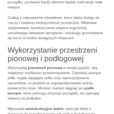
porządku, ponieważ każdy element będzie miał swoje stałe
miejsce.
Zadbaj o odpowiednie oświetlenie, które ułatwi dostęp do
rzeczy i zwiększy funkcjonalność przestrzeni. Właściwie
zaplanowane rozmieszczenie wspiera ergonomię,
umożliwiając łatwiejsze sprzątanie i redukując gromadzenie
się kurzu w trudno dostępnych miejscach.
Wykorzystanie przestrzeni
pionowej i podłogowej
Wykorzystaj
przestrzeń pionową
w swojej sypialni, aby
zwiększyć możliwości przechowywania. Zainstaluj wiszące
półki, regały sięgające sufitu oraz wykorzystywanie
narożników, co pozwoli na zagospodarowanie wolnej
powierzchni ścian. Możesz również sięgnąć po
szafki
wiszące
, które pomogą utrzymać porządek, nie zajmując
miejsca na podłodze.
Wprowadź
wielofunkcyjne meble
, takie jak łóżka z
miejscem do przechowywania lub stoły z dodatkowymi