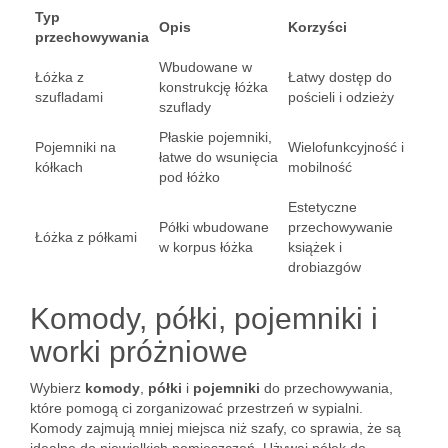
Typ
Opis
Korzyści
przechowywania
Wbudowane w
Łóżka z
Łatwy dostęp do
konstrukcję łóżka
szufladami
pościeli i odzieży
szuflady
Płaskie pojemniki,
Pojemniki na
Wielofunkcyjność i
łatwe do wsunięcia
kółkach
mobilność
pod łóżko
Estetyczne
Półki wbudowane
przechowywanie
Łóżka z półkami
w korpus łóżka
książek i
drobiazgów
Komody, półki, pojemniki i
worki próżniowe
Wybierz
komody
,
półki
i
pojemniki
do przechowywania,
które pomogą ci zorganizować przestrzeń w sypialni.
Komody zajmują mniej miejsca niż szafy, co sprawia, że są