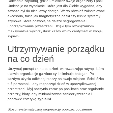
Dokładnie zaplanuj, gdzie umieścisz swoje organizery i półki.
Umieść je na wysokości, która jest dla Ciebie wygodna, aby
zawsze był do nich łatwy dostęp. Warto również zainstalować
akcesoria, takie jak magnetyczne paski czy lekkie systemy
szynowe, które pozwolą na dalsze segregowanie i
uporządkowanie przestrzeni. Dzięki tym rozwiązaniom
maksymalnie wykorzystasz każdy wolny centymetr w swojej
sypialni.
Utrzymywanie porządku
na co dzień
Utrzymuj
porządek
na co dzień, wprowadzając rutynę, która
ułatwia organizację
garderoby
i eliminuje bałagan. Po
każdym użyciu odkładaj rzeczy na swoje miejsce. Ściel łóżko
tuż po wstaniu, aby rozpocząć dzień w uporządkowanej
przestrzeni. Myj naczynia zaraz po posiłkach oraz regularnie
przetrzyj blaty, aby minimalizować zanieczyszczenia i
poprawić estetykę
sypialni
.
Stosuj systematyczną segregację poprzez codzienne