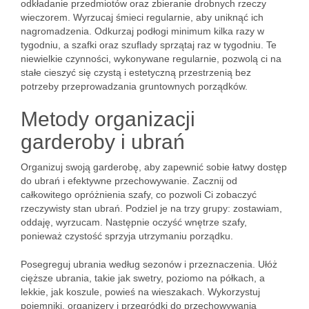
odkładanie przedmiotów oraz zbieranie drobnych rzeczy
wieczorem. Wyrzucaj śmieci regularnie, aby uniknąć ich
nagromadzenia. Odkurzaj podłogi minimum kilka razy w
tygodniu, a szafki oraz szuflady sprzątaj raz w tygodniu. Te
niewielkie czynności, wykonywane regularnie, pozwolą ci na
stałe cieszyć się czystą i estetyczną przestrzenią bez
potrzeby przeprowadzania gruntownych porządków.
Metody organizacji
garderoby i ubrań
Organizuj swoją garderobę, aby zapewnić sobie łatwy dostęp
do ubrań i efektywne przechowywanie. Zacznij od
całkowitego opróżnienia szafy, co pozwoli Ci zobaczyć
rzeczywisty stan ubrań. Podziel je na trzy grupy: zostawiam,
oddaję, wyrzucam. Następnie oczyść wnętrze szafy,
ponieważ czystość sprzyja utrzymaniu porządku.
Posegreguj ubrania według sezonów i przeznaczenia. Ułóż
cięższe ubrania, takie jak swetry, poziomo na półkach, a
lekkie, jak koszule, powieś na wieszakach. Wykorzystuj
pojemniki, organizery i przegródki do przechowywania