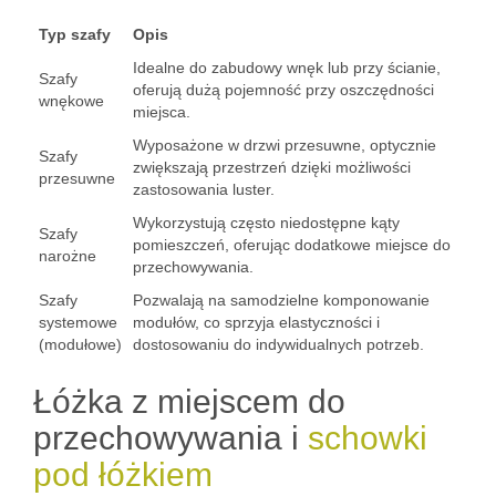
Typ szafy
Opis
Idealne do zabudowy wnęk lub przy ścianie,
Szafy
oferują dużą pojemność przy oszczędności
wnękowe
miejsca.
Wyposażone w drzwi przesuwne, optycznie
Szafy
zwiększają przestrzeń dzięki możliwości
przesuwne
zastosowania luster.
Wykorzystują często niedostępne kąty
Szafy
pomieszczeń, oferując dodatkowe miejsce do
narożne
przechowywania.
Szafy
Pozwalają na samodzielne komponowanie
systemowe
modułów, co sprzyja elastyczności i
(modułowe)
dostosowaniu do indywidualnych potrzeb.
Łóżka z miejscem do
przechowywania i
schowki
pod łóżkiem