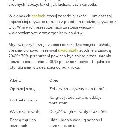
drobnych rzeczy, takich jak bielizna czy skarpetki.
W głębokich
szafach
stosuj zasadę bliskości – umieszczaj
najczęściej używane ubrania z przodu, a rzadziej używane z
tyłu. W małych przestrzeniach zastosuj wieszaki
wielopoziomowe oraz organizery na drzwi.
Aby zwiększyć przejrzystość i oszczędzić miejsce, układaj
ubrania pionowo. Przemyśl
układ szafy
zgodnie z zasadą
70/30: 70% przestrzeni powinno być zajęte przez ubrania
noszone codziennie, a 30% przez sezonowe. Regularnie
rotuj ubrania w zależności od pory roku.
Akcja
Opis
Opróżnij szafę
Zobacz rzeczywisty stan ubrań.
Na grupy: zostawiam, oddaję,
Podziel ubrania
wyrzucam.
Wysprzątaj szafę
Oczyść wnętrze szafy oraz półki.
Posegreguj po
Ułóż ubrania według sezonu i
sezonach
przeznaczenia.