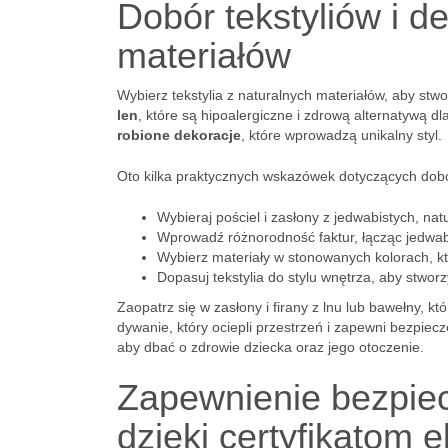
Dobór tekstyliów i de
materiałów
Wybierz tekstylia z naturalnych materiałów, aby stw
len
, które są hipoalergiczne i zdrową alternatywą d
robione dekoracje
, które wprowadzą unikalny styl.
Oto kilka praktycznych wskazówek dotyczących dobo
Wybieraj pościel i zasłony z jedwabistych, nat
Wprowadź różnorodność faktur, łącząc jedwabn
Wybierz materiały w stonowanych kolorach, któ
Dopasuj tekstylia do stylu wnętrza, aby stwo
Zaopatrz się w zasłony i firany z lnu lub bawełny, 
dywanie, który ociepli przestrzeń i zapewni bezpiec
aby dbać o zdrowie dziecka oraz jego otoczenie.
Zapewnienie bezpiec
dzięki certyfikatom 