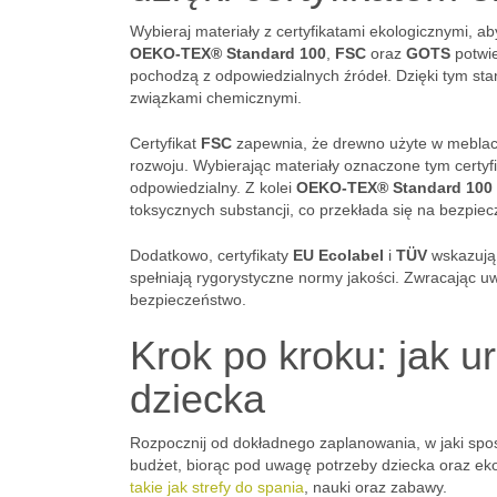
Wybieraj materiały z certyfikatami ekologicznymi, ab
OEKO-TEX® Standard 100
,
FSC
oraz
GOTS
potwie
pochodzą z odpowiedzialnych źródeł. Dzięki tym s
związkami chemicznymi.
Certyfikat
FSC
zapewnia, że drewno użyte w mebla
rozwoju. Wybierając materiały oznaczone tym certy
odpowiedzialny. Z kolei
OEKO-TEX® Standard 100
toksycznych substancji, co przekłada się na bezpie
Dodatkowo, certyfikaty
EU Ecolabel
i
TÜV
wskazują 
spełniają rygorystyczne normy jakości. Zwracając u
bezpieczeństwo.
Krok po kroku: jak u
dziecka
Rozpocznij od dokładnego zaplanowania, w jaki s
budżet, biorąc pod uwagę potrzeby dziecka oraz eko
takie jak strefy do spania
, nauki oraz zabawy.