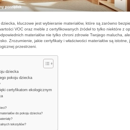
nny porządek
 dziecka, kluczowe jest wybieranie materiałów, które są zarówno bezpi
wartości VOC oraz meble z certyfikowanych źródeł to tylko niektóre z opc
powiednich materiałów nie tylko chroni zdrowie Twojego malucha, ale
o. Zrozumienie, jakie certyfikaty i właściwości materiałów są istotne, 
gicznej przestrzeni.
oju dziecka
nego pokoju dziecka
w
ięki certyfikatom ekologicznym
ka
ieci?
materiałów do pokoju dziecka?
ateriały?
alnych tekstyliów?