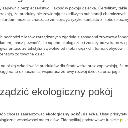
y zapewnić bezpieczeństwo i jakość w pokoju dziecka. Certyfikaty takie 
rdzają, że produkty nie zawierają szkodliwych substancji chemicznych 
tandardom możesz znacząco zmniejszyć ryzyko kontaktu z niebezpieczn
ch pochodzi z lasów zarządzanych zgodnie z zasadami zrównoważone
fikatem, masz pewność, że są one ekologiczne i zostały pozyskane w s
gwarantuje, że tekstylia są wolne od metali ciężkich, formaldehydów i 
czeństwo zdrowotne dzieci.
na niską szkodliwość produktów dla środowiska oraz zapewniają, że 
wagę na te oznaczenia, wspierasz zdrowy rozwój dziecka oraz jego
rządzić ekologiczny pokój
posób chcesz zaaranżować
ekologiczny pokój dziecka
. Ustal priorytety
logiczne właściwości materiałów. Zidentyfikuj podstawowe funkcje
poko