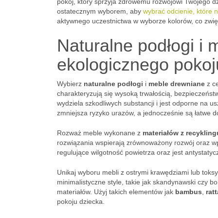
pokój, który sprzyja zdrowemu rozwojowi Twojego d
ostatecznym wyborem, aby
wybrać odcienie, które n
aktywnego uczestnictwa w wyborze kolorów, co zwięk
Naturalne podłogi i
ekologicznego pokoj
Wybierz
naturalne podłogi
i
meble drewniane
z ce
charakteryzują się wysoką trwałością, bezpieczeństw
wydziela szkodliwych substancji i jest odporne na 
zmniejsza ryzyko urazów, a jednocześnie są łatwe d
Rozważ meble wykonane z
materiałów z recykling
rozwiązania wspierają zrównoważony rozwój oraz w
regulujące wilgotność powietrza oraz jest antystaty
Unikaj wyboru mebli z ostrymi krawędziami lub toksy
minimalistyczne style, takie jak skandynawski czy b
materiałów. Użyj takich elementów jak
bambus
,
rat
pokoju dziecka.