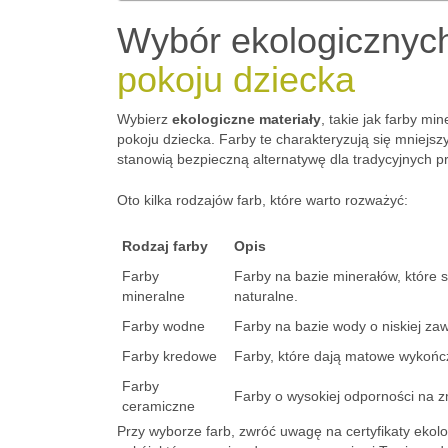
Wybór ekologicznych
pokoju dziecka
Wybierz
ekologiczne materiały
, takie jak farby m
pokoju dziecka. Farby te charakteryzują się mniej
stanowią bezpieczną alternatywę dla tradycyjnych p
Oto kilka rodzajów farb, które warto rozważyć:
Rodzaj farby
Opis
Farby
Farby na bazie minerałów, które s
mineralne
naturalne.
Farby wodne
Farby na bazie wody o niskiej za
Farby kredowe
Farby, które dają matowe wykońc
Farby
Farby o wysokiej odporności na 
ceramiczne
Przy wyborze farb, zwróć uwagę na certyfikaty ekol