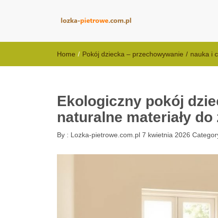
lozka-pietrowe
Home
/
Pokój dziecka – przechowywanie
/
nauka i 
Ekologiczny pokój dzie
naturalne materiały do
By :
Lozka-pietrowe.com.pl
7 kwietnia 2026
Categor