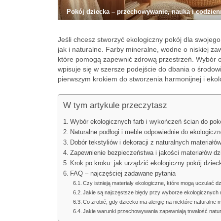
Pokój dziecka – przechowywanie, nauka i codzie
Jeśli chcesz stworzyć ekologiczny pokój dla swojego
jak i naturalne. Farby mineralne, wodne o niskiej za
które pomogą zapewnić zdrową przestrzeń. Wybór od
wpisuje się w szersze podejście do dbania o środowisk
pierwszym krokiem do stworzenia harmonijnej i ekolo
W tym artykule przeczytasz
Wybór ekologicznych farb i wykończeń ścian do pok
Naturalne podłogi i meble odpowiednie do ekologicz
Dobór tekstyliów i dekoracji z naturalnych materiałó
Zapewnienie bezpieczeństwa i jakości materiałów dz
Krok po kroku: jak urządzić ekologiczny pokój dziec
FAQ – najczęściej zadawane pytania
Czy istnieją materiały ekologiczne, które mogą uczulać dz
Jakie są najczęstsze błędy przy wyborze ekologicznych 
Co zrobić, gdy dziecko ma alergię na niektóre naturalne m
Jakie warunki przechowywania zapewniają trwałość natur