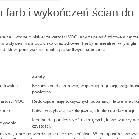
 farb i wykończeń ścian do
ineralne i wodne o niskiej zawartości VOC, aby zapewnić zdrowe wnętrz
szym wpływem na środowisko oraz zdrowie. Farby
mineralne
, w tym glin
roduktów, ponieważ nie emitują szkodliwych substancji.
Zalety
ą trwałe i
Bezpieczne dla zdrowia, wspierają regulację wilgotnoś
powietrza.
wartości VOC.
Redukują emisję toksycznych substancji, łatwe w aplika
zenie.
Łatwe w stylizacji i ekologiczne, idealne do dekoracji.
Idealne do pomieszczeń dziecięcych, łatwe w utrzyma
zmywanie.
czystości.
ogiczne, które potwierdzają ich bezpieczeństwo. W ten sposób stworzys