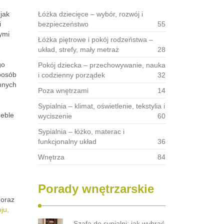
jak
Łóżka dziecięce – wybór, rozwój i
i
bezpieczeństwo
55
ymi
Łóżka piętrowe i pokój rodzeństwa –
układ, strefy, mały metraż
28
go
Pokój dziecka – przechowywanie, nauka
posób
i codzienny porządek
32
innych
Poza wnętrzami
14
Sypialnia – klimat, oświetlenie, tekstylia i
meble
wyciszenie
60
Sypialnia – łóżko, materac i
funkcjonalny układ
36
Wnętrza
84
Porady wnętrzarskie
 oraz
ju,
Szafa do sypialni: jak wybrać