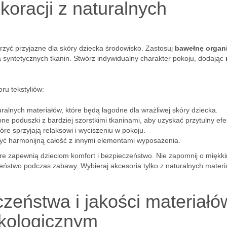
koracji z naturalnych
orzyć przyjazne dla skóry dziecka środowisko. Zastosuj
bawełnę organ
la syntetycznych tkanin. Stwórz indywidualny charakter pokoju, dodając
ru tekstyliów:
uralnych materiałów, które będą łagodne dla wrażliwej skóry dziecka.
e poduszki z bardziej szorstkimi tkaninami, aby uzyskać przytulny efe
re sprzyjają relaksowi i wyciszeniu w pokoju.
rzyć harmonijną całość z innymi elementami wyposażenia.
które zapewnią dzieciom komfort i bezpieczeństwo. Nie zapomnij o miękk
zeństwo podczas zabawy. Wybieraj akcesoria tylko z naturalnych materi
zeństwa i jakości materiałó
ekologicznym