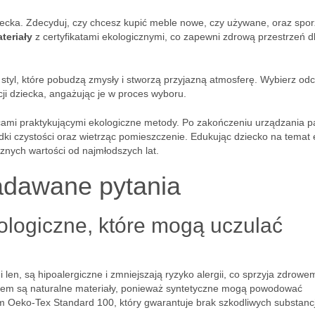
iecka. Zdecyduj, czy chcesz kupić meble nowe, czy używane, oraz spo
teriały
z certyfikatami ekologicznymi, co zapewni zdrową przestrzeń d
styl, które pobudzą zmysły i stworzą przyjazną atmosferę. Wybierz odc
ji dziecka, angażując je w proces wyboru.
wcami praktykującymi ekologiczne metody. Po zakończeniu urządzania p
dki czystości oraz wietrząc pomieszczenie. Edukując dziecko na temat e
cznych wartości od najmłodszych lat.
adawane pytania
kologiczne, które mogą uczulać
i len, są hipoalergiczne i zmniejszają ryzyko alergii, co sprzyja zdrowe
orem są naturalne materiały, ponieważ syntetyczne mogą powodować
em Oeko-Tex Standard 100, który gwarantuje brak szkodliwych substancj