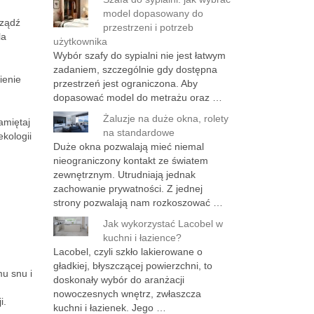
model dopasowany do
rządź
przestrzeni i potrzeb
la
użytkownika
Wybór szafy do sypialni nie jest łatwym
zadaniem, szczególnie gdy dostępna
ienie
przestrzeń jest ograniczona. Aby
dopasować model do metrażu oraz …
Żaluzje na duże okna, rolety
amiętaj
na standardowe
kologii
Duże okna pozwalają mieć niemal
nieograniczony kontakt ze światem
zewnętrznym. Utrudniają jednak
zachowanie prywatności. Z jednej
strony pozwalają nam rozkoszować …
Jak wykorzystać Lacobel w
kuchni i łazience?
Lacobel, czyli szkło lakierowane o
gładkiej, błyszczącej powierzchni, to
mu snu i
doskonały wybór do aranżacji
nowoczesnych wnętrz, zwłaszcza
i.
kuchni i łazienek. Jego …