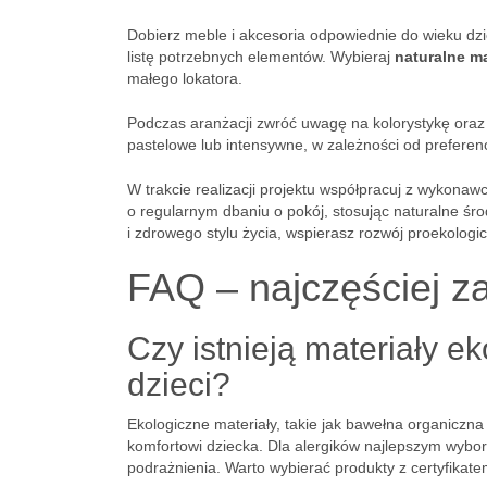
Dobierz meble i akcesoria odpowiednie do wieku dz
listę potrzebnych elementów. Wybieraj
naturalne ma
małego lokatora.
Podczas aranżacji zwróć uwagę na kolorystykę oraz 
pastelowe lub intensywne, w zależności od preferenc
W trakcie realizacji projektu współpracuj z wykona
o regularnym dbaniu o pokój, stosując naturalne śro
i zdrowego stylu życia, wspierasz rozwój proekologi
FAQ – najczęściej z
Czy istnieją materiały e
dzieci?
Ekologiczne materiały, takie jak bawełna organiczna 
komfortowi dziecka. Dla alergików najlepszym wyb
podrażnienia. Warto wybierać produkty z certyfikat