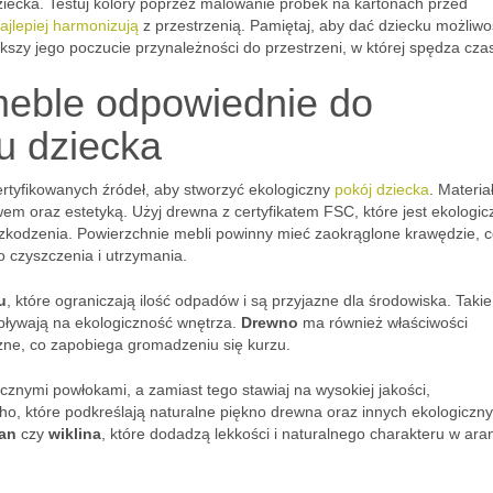
ziecka. Testuj kolory poprzez malowanie próbek na kartonach przed
ajlepiej harmonizują
z przestrzenią. Pamiętaj, aby dać dziecku możliwo
szy jego poczucie przynależności do przestrzeni, w której spędza cza
 meble odpowiednie do
u dziecka
rtyfikowanych źródeł, aby stworzyć ekologiczny
pokój dziecka
. Materia
em oraz estetyką. Użyj drewna z certyfikatem FSC, które jest ekologic
uszkodzenia. Powierzchnie mebli powinny mieć zaokrąglone krawędzie, 
o czyszczenia i utrzymania.
u
, które ograniczają ilość odpadów i są przyjazne dla środowiska. Takie
pływają na ekologiczność wnętrza.
Drewno
ma również właściwości
czne, co zapobiega gromadzeniu się kurzu.
cznymi powłokami, a zamiast tego stawiaj na wysokiej jakości,
oho, które podkreślają naturalne piękno drewna oraz innych ekologiczn
tan
czy
wiklina
, które dodadzą lekkości i naturalnego charakteru w aran