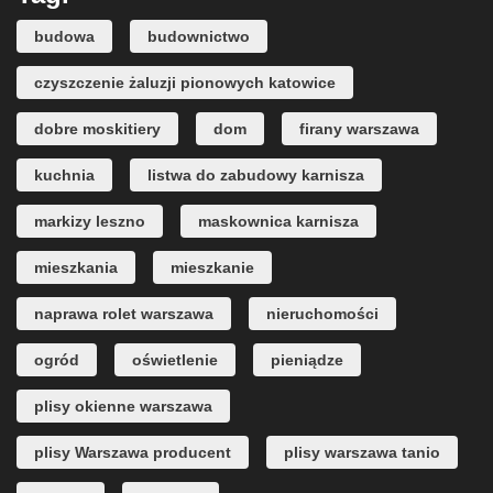
budowa
budownictwo
czyszczenie żaluzji pionowych katowice
dobre moskitiery
dom
firany warszawa
kuchnia
listwa do zabudowy karnisza
markizy leszno
maskownica karnisza
mieszkania
mieszkanie
naprawa rolet warszawa
nieruchomości
ogród
oświetlenie
pieniądze
plisy okienne warszawa
plisy Warszawa producent
plisy warszawa tanio