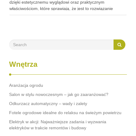
dzięki estetycznemu wyglądowi oraz praktycznym
właściwościom, które sprawiają, że jest to rozwiązanie
wyjątkowo trwałe i łatwe w utrzymaniu. W kuchniach Lacobel
pełni rolę zarówno estetycznego panelu nad blatem, …
Wnętrza
Aranżacja ogrodu
Salon w stylu nowoczesnym – jak go zaaranżować?
Odkurzacz automatyczny – wady i zalety
Fotele ogrodowe idealne do relaksu na świeżym powietrzu
Elektryk w akcji: Najważniejsze zadania i wyzwania
elektryków w trakcie remontów i budowy