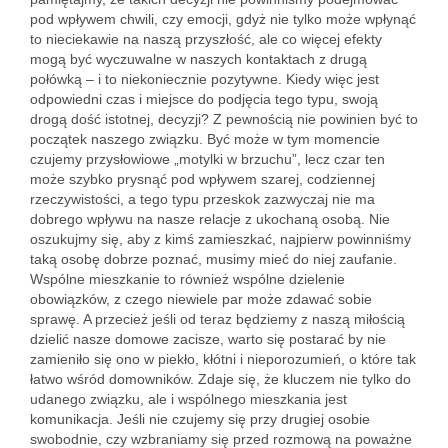
pod wpływem chwili, czy emocji, gdyż nie tylko może wpłynąć
to nieciekawie na naszą przyszłość, ale co więcej efekty
mogą być wyczuwalne w naszych kontaktach z drugą
połówką – i to niekoniecznie pozytywne. Kiedy więc jest
odpowiedni czas i miejsce do podjęcia tego typu, swoją
drogą dość istotnej, decyzji? Z pewnością nie powinien być to
początek naszego związku. Być może w tym momencie
czujemy przysłowiowe „motylki w brzuchu”, lecz czar ten
może szybko prysnąć pod wpływem szarej, codziennej
rzeczywistości, a tego typu przeskok zazwyczaj nie ma
dobrego wpływu na nasze relacje z ukochaną osobą. Nie
oszukujmy się, aby z kimś zamieszkać, najpierw powinniśmy
taką osobę dobrze poznać, musimy mieć do niej zaufanie.
Wspólne mieszkanie to również wspólne dzielenie
obowiązków, z czego niewiele par może zdawać sobie
sprawę. A przecież jeśli od teraz będziemy z naszą miłością
dzielić nasze domowe zacisze, warto się postarać by nie
zamieniło się ono w piekło, kłótni i nieporozumień, o które tak
łatwo wśród domowników. Zdaje się, że kluczem nie tylko do
udanego związku, ale i wspólnego mieszkania jest
komunikacja. Jeśli nie czujemy się przy drugiej osobie
swobodnie, czy wzbraniamy się przed rozmową na poważne