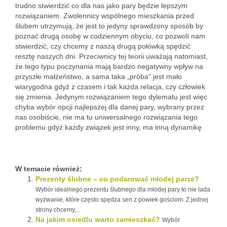
trudno stwierdzić co dla nas jako pary będzie lepszym
rozwiązaniem. Zwolennicy wspólnego mieszkania przed
ślubem utrzymują, że jest to jedyny sprawdzony sposób by
poznać drugą osobę w codziennym obyciu, co pozwoli nam
stwierdzić, czy chcemy z naszą drugą połówką spędzić
resztę naszych dni. Przeciwnicy tej teorii uważają natomiast,
że tego typu poczynania mają bardzo negatywny wpływ na
przyszłe małżeństwo, a sama taka „próba” jest mało
wiarygodna gdyż z czasem i tak każda relacja, czy człowiek
się zmienia. Jedynym rozwiązaniem tego dylematu jest więc
chyba wybór opcji najlepszej dla danej pary, wybrany przez
nas osobiście, nie ma tu uniwersalnego rozwiązania tego
problemu gdyż każdy związek jest inny, ma inną dynamikę.
W temacie również:
Prezenty ślubne – co podarować młodej parze?
Wybór idealnego prezentu ślubnego dla młodej pary to nie lada
wyzwanie, które często spędza sen z powiek gościom. Z jednej
strony chcemy,...
Na jakim osiedlu warto zamieszkać?
Wybór