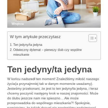
Wnętrza
W tym artykule przeczytasz
Ten jedyny/ta jedyna
Odwieczny dylemat – pierwszy ślub czy wspólne
mieszkanie
Ten jedyny/ta jedyna
W końcu nadszedł ten moment! Znaleźliśmy miłość naszego
życia(a przynajmniej tak w danym momencie uważamy).
Jesteśmy przekonani, że jest to ten jedyny/ta jedyna, i teraz
chcemy poczynić następny krok w naszej znajomości. Może
do ślubu jeszcze nam nie spieszno… Ale może
przeprowadzka do wspólnego mieszkania?! Spokojnie,
pamiętajmy, że takich decyzji nie powinniśmy podejmować