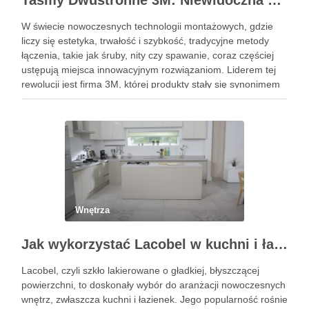
Taśmy Dwustronne 3M: Niewidoczna Siła Montażu dla Profesjonalistów i Domu
W świecie nowoczesnych technologii montażowych, gdzie
liczy się estetyka, trwałość i szybkość, tradycyjne metody
łączenia, takie jak śruby, nity czy spawanie, coraz częściej
ustępują miejsca innowacyjnym rozwiązaniom. Liderem tej
rewolucji jest firma 3M, której produkty stały się synonimem
niezawodności. W szczególności taśmy dwustronne 3m
wyznaczają nowe standardy, oferując potężną siłę …
Wnętrza
Jak wykorzystać Lacobel w kuchni i łazience?
Lacobel, czyli szkło lakierowane o gładkiej, błyszczącej
powierzchni, to doskonały wybór do aranżacji nowoczesnych
wnętrz, zwłaszcza kuchni i łazienek. Jego popularność rośnie