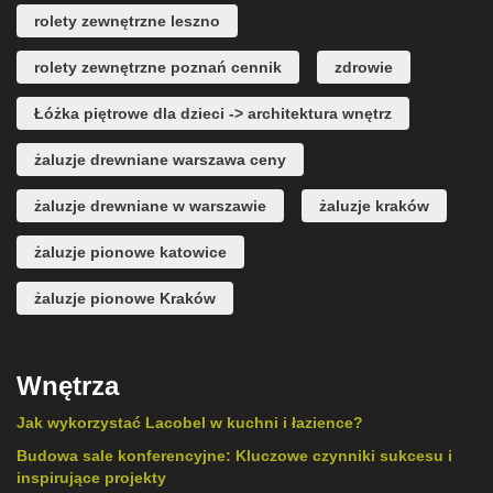
rolety zewnętrzne leszno
rolety zewnętrzne poznań cennik
zdrowie
Łóżka piętrowe dla dzieci -> architektura wnętrz
żaluzje drewniane warszawa ceny
żaluzje drewniane w warszawie
żaluzje kraków
żaluzje pionowe katowice
żaluzje pionowe Kraków
Wnętrza
Jak wykorzystać Lacobel w kuchni i łazience?
Budowa sale konferencyjne: Kluczowe czynniki sukcesu i
inspirujące projekty