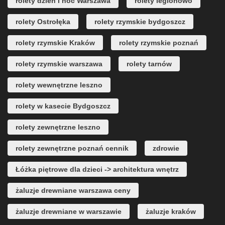
rolety dzień i noc Warszawa
rolety legionowo
rolety Ostrołęka
rolety rzymskie bydgoszcz
rolety rzymskie Kraków
rolety rzymskie poznań
rolety rzymskie warszawa
rolety tarnów
rolety wewnętrzne leszno
rolety w kasecie Bydgoszcz
rolety zewnętrzne leszno
rolety zewnętrzne poznań cennik
zdrowie
Łóżka piętrowe dla dzieci -> architektura wnętrz
żaluzje drewniane warszawa ceny
żaluzje drewniane w warszawie
żaluzje kraków