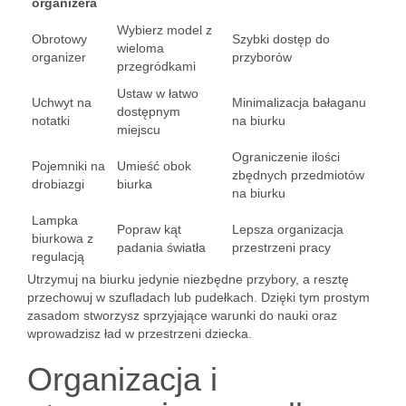
organizera
Wybierz model z
Obrotowy
Szybki dostęp do
wieloma
organizer
przyborów
przegródkami
Ustaw w łatwo
Uchwyt na
Minimalizacja bałaganu
dostępnym
notatki
na biurku
miejscu
Ograniczenie ilości
Pojemniki na
Umieść obok
zbędnych przedmiotów
drobiazgi
biurka
na biurku
Lampka
Popraw kąt
Lepsza organizacja
biurkowa z
padania światła
przestrzeni pracy
regulacją
Utrzymuj na biurku jedynie niezbędne przybory, a resztę
przechowuj w szufladach lub pudełkach. Dzięki tym prostym
zasadom stworzysz sprzyjające warunki do nauki oraz
wprowadzisz ład w przestrzeni dziecka.
Organizacja i