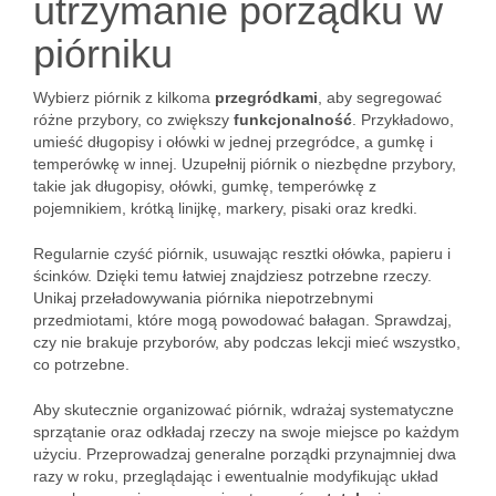
utrzymanie porządku w
piórniku
Wybierz piórnik z kilkoma
przegródkami
, aby segregować
różne przybory, co zwiększy
funkcjonalność
. Przykładowo,
umieść długopisy i ołówki w jednej przegródce, a gumkę i
temperówkę w innej. Uzupełnij piórnik o niezbędne przybory,
takie jak długopisy, ołówki, gumkę, temperówkę z
pojemnikiem, krótką linijkę, markery, pisaki oraz kredki.
Regularnie czyść piórnik, usuwając resztki ołówka, papieru i
ścinków. Dzięki temu łatwiej znajdziesz potrzebne rzeczy.
Unikaj przeładowywania piórnika niepotrzebnymi
przedmiotami, które mogą powodować bałagan. Sprawdzaj,
czy nie brakuje przyborów, aby podczas lekcji mieć wszystko,
co potrzebne.
Aby skutecznie organizować piórnik, wdrażaj systematyczne
sprzątanie oraz odkładaj rzeczy na swoje miejsce po każdym
użyciu. Przeprowadzaj generalne porządki przynajmniej dwa
razy w roku, przeglądając i ewentualnie modyfikując układ