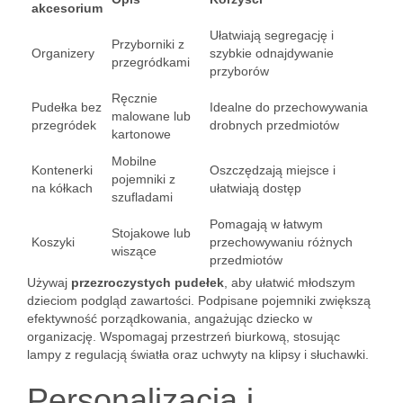
akcesorium
Ułatwiają segregację i
Przyborniki z
Organizery
szybkie odnajdywanie
przegródkami
przyborów
Ręcznie
Pudełka bez
Idealne do przechowywania
malowane lub
przegródek
drobnych przedmiotów
kartonowe
Mobilne
Kontenerki
Oszczędzają miejsce i
pojemniki z
na kółkach
ułatwiają dostęp
szufladami
Pomagają w łatwym
Stojakowe lub
Koszyki
przechowywaniu różnych
wiszące
przedmiotów
Używaj
przezroczystych pudełek
, aby ułatwić młodszym
dzieciom podgląd zawartości. Podpisane pojemniki zwiększą
efektywność porządkowania, angażując dziecko w
organizację. Wspomagaj przestrzeń biurkową, stosując
lampy z regulacją światła oraz uchwyty na klipsy i słuchawki.
Personalizacja i