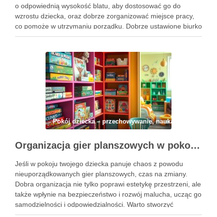
o odpowiednią wysokość blatu, aby dostosować go do
wzrostu dziecka, oraz dobrze zorganizować miejsce pracy,
co pomoże w utrzymaniu porządku. Dobrze ustawione biurko
względem okna pozwoli maksymalnie wykorzystać naturalne
światło, co z kolei sprzyja …
Pokój dziecka – przechowywanie, nauka i codzienny 
Organizacja gier planszowych w pokoju dziecka: jak połączyć porządek, bezpieczeństwo i rozwój na co dzień
Jeśli w pokoju twojego dziecka panuje chaos z powodu
nieuporządkowanych gier planszowych, czas na zmiany.
Dobra organizacja nie tylko poprawi estetykę przestrzeni, ale
także wpłynie na bezpieczeństwo i rozwój malucha, ucząc go
samodzielności i odpowiedzialności. Warto stworzyć
funkcjonalne miejsce do przechowywania gier, które będzie