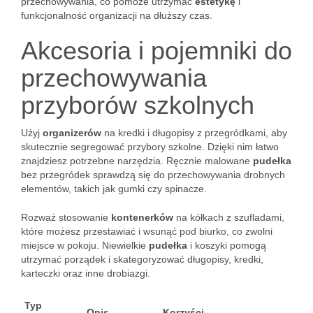
przechowywania, co pomoże utrzymać
estetykę
i
funkcjonalność organizacji na dłuższy czas.
Akcesoria i pojemniki do
przechowywania
przyborów szkolnych
Użyj
organizerów
na kredki i długopisy z przegródkami, aby
skutecznie segregować przybory szkolne. Dzięki nim łatwo
znajdziesz potrzebne narzędzia. Ręcznie malowane
pudełka
bez przegródek sprawdzą się do przechowywania drobnych
elementów, takich jak gumki czy spinacze.
Rozważ stosowanie
kontenerków
na kółkach z szufladami,
które możesz przestawiać i wsunąć pod biurko, co zwolni
miejsce w pokoju. Niewielkie
pudełka
i koszyki pomogą
utrzymać porządek i skategoryzować długopisy, kredki,
karteczki oraz inne drobiazgi.
Typ
Opis
Korzyści