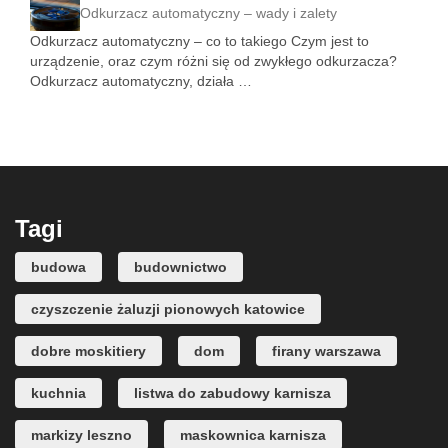
Odkurzacz automatyczny – wady i zalety
Odkurzacz automatyczny – co to takiego Czym jest to
urządzenie, oraz czym różni się od zwykłego odkurzacza?
Odkurzacz automatyczny, działa …
Tagi
budowa
budownictwo
czyszczenie żaluzji pionowych katowice
dobre moskitiery
dom
firany warszawa
kuchnia
listwa do zabudowy karnisza
markizy leszno
maskownica karnisza