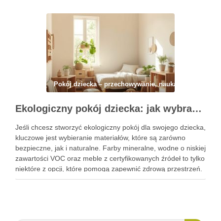
wspierać zabawę, a jednocześnie nie będzie …
Pokój dziecka – przechowywanie, nauka i codzienny 
Ekologiczny pokój dziecka: jak wybrać bezpieczne i naturalne materiały do zdrowej przestrzeni
Jeśli chcesz stworzyć ekologiczny pokój dla swojego dziecka,
kluczowe jest wybieranie materiałów, które są zarówno
bezpieczne, jak i naturalne. Farby mineralne, wodne o niskiej
zawartości VOC oraz meble z certyfikowanych źródeł to tylko
niektóre z opcji, które pomogą zapewnić zdrową przestrzeń.
Wybór odpowiednich materiałów nie tylko chroni zdrowie
Twojego malucha, …