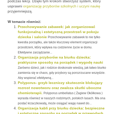
podczas lekcji. Dzięki tym krokom stworzysz system, który
usprawni
organizację przyborów szkolnych i uczyni naukę
przyjemniejszą.
W temacie również:
Przechowywanie zabawek: jak zorganizować
funkcjonalną i estetyczną przestrzeń w pokoju
dziecka i salonie
Przechowywanie zabawek to nie tylko
kwestia porządku, ale także kluczowy element organizacji
przestrzeni, który wpływa na codzienne życie w domu.
Efektywne zarządzanie...
Organizacja przyborów na biurku dziecka:
praktyczne sposoby na porządek i wygodę nauki
Zarówno dzieci, jak i rodzice doskonale wiedzą, jak łatwo biurko
zamienia się w chaos, gdy przybory są porozrzucane wszędzie.
Aby wspierać efektywną...
Polyporus- grzyb leczniczy skutecznie blokujący
rozrost nowotworu oraz zwalcza skutki uboczne
chemioterapii.
Polyporus umbellatus ( Żagiew Okółkowa )
wyrasta również w naszych rodzimych, polskich lasach. Ma ona
postać krzaczkowatą, może osiągać wagę nawet do...
Organizacja kabli przy biurku dziecka: bezpieczne
i estetyczne sposoby na porządek w przewodach