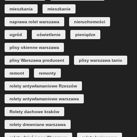
mieszkania
mieszkanie
naprawa rolet warszawa
nieruchomości
ogród
oświetlenie
pieniądze
plisy okienne warszawa
plisy Warszawa producent
plisy warszawa tanio
remont
remonty
rolety antywłamaniowe Rzeszów
rolety antywłamaniowe warszawa
Rolety dachowe kraków
rolety drewniane warszawa