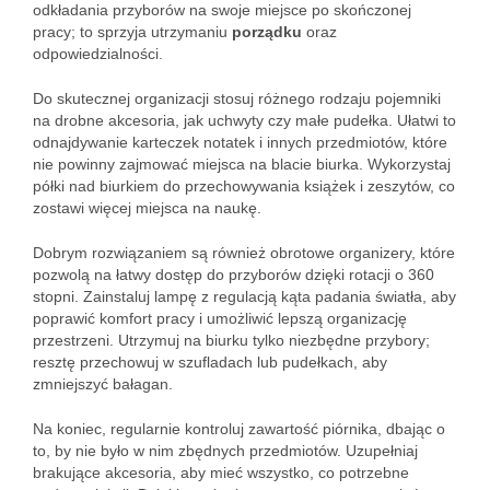
odkładania przyborów na swoje miejsce po skończonej
pracy; to sprzyja utrzymaniu
porządku
oraz
odpowiedzialności.
Do skutecznej organizacji stosuj różnego rodzaju pojemniki
na drobne akcesoria, jak uchwyty czy małe pudełka. Ułatwi to
odnajdywanie karteczek notatek i innych przedmiotów, które
nie powinny zajmować miejsca na blacie biurka. Wykorzystaj
półki nad biurkiem do przechowywania książek i zeszytów, co
zostawi więcej miejsca na naukę.
Dobrym rozwiązaniem są również obrotowe organizery, które
pozwolą na łatwy dostęp do przyborów dzięki rotacji o 360
stopni. Zainstaluj lampę z regulacją kąta padania światła, aby
poprawić komfort pracy i umożliwić lepszą organizację
przestrzeni. Utrzymuj na biurku tylko niezbędne przybory;
resztę przechowuj w szufladach lub pudełkach, aby
zmniejszyć bałagan.
Na koniec, regularnie kontroluj zawartość piórnika, dbając o
to, by nie było w nim zbędnych przedmiotów. Uzupełniaj
brakujące akcesoria, aby mieć wszystko, co potrzebne