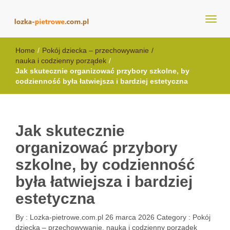
lozka-pietrowe.com.pl
Home
/
Pokój dziecka – przechowywanie
/
nauka i codzienny porządek
/
Jak skutecznie organizować przybory szkolne, by
codzienność była łatwiejsza i bardziej estetyczna
Jak skutecznie
organizować przybory
szkolne, by codzienność
była łatwiejsza i bardziej
estetyczna
By :
Lozka-pietrowe.com.pl
26 marca 2026
Category :
Pokój
dziecka – przechowywanie, nauka i codzienny porządek