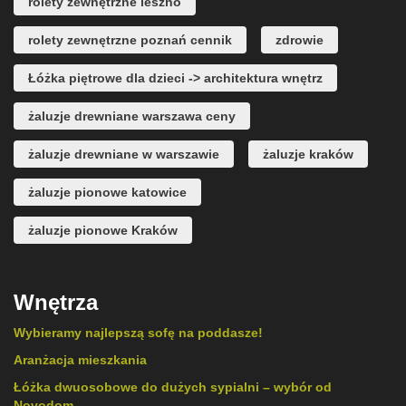
rolety zewnętrzne leszno
rolety zewnętrzne poznań cennik
zdrowie
Łóżka piętrowe dla dzieci -> architektura wnętrz
żaluzje drewniane warszawa ceny
żaluzje drewniane w warszawie
żaluzje kraków
żaluzje pionowe katowice
żaluzje pionowe Kraków
Wnętrza
Wybieramy najlepszą sofę na poddasze!
Aranżacja mieszkania
Łóżka dwuosobowe do dużych sypialni – wybór od
Novodom