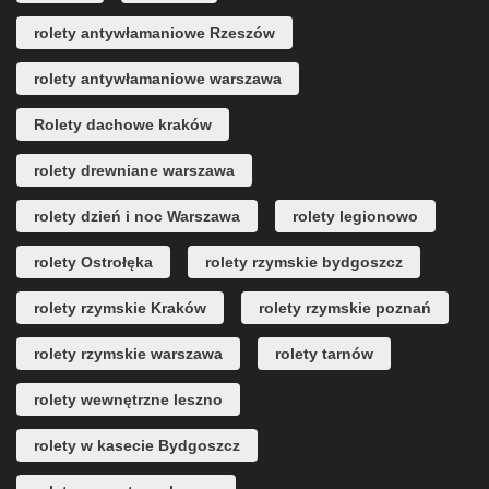
rolety antywłamaniowe Rzeszów
rolety antywłamaniowe warszawa
Rolety dachowe kraków
rolety drewniane warszawa
rolety dzień i noc Warszawa
rolety legionowo
rolety Ostrołęka
rolety rzymskie bydgoszcz
rolety rzymskie Kraków
rolety rzymskie poznań
rolety rzymskie warszawa
rolety tarnów
rolety wewnętrzne leszno
rolety w kasecie Bydgoszcz