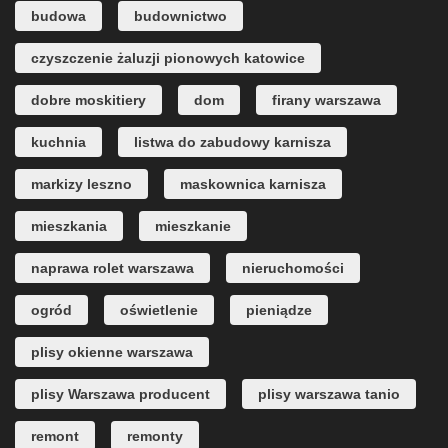
budowa
budownictwo
czyszczenie żaluzji pionowych katowice
dobre moskitiery
dom
firany warszawa
kuchnia
listwa do zabudowy karnisza
markizy leszno
maskownica karnisza
mieszkania
mieszkanie
naprawa rolet warszawa
nieruchomości
ogród
oświetlenie
pieniądze
plisy okienne warszawa
plisy Warszawa producent
plisy warszawa tanio
remont
remonty