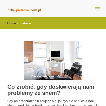
lozka-pietrowe.com.pl
Home
/
materac
Poza wnętrzami
Co zrobić, gdy doskwierają nam
problemy ze snem?
Czy po przebudzeniu czujesz się, jakbyś nie spał całą noc?
Może spędziłeś ją bardzo pracowicie i nie było czasu, aby się