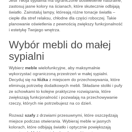
Jeśli Twoja sypialnia ma ograniczone doświetlenie naturalne,
zastosuj jasne kolory na ścianach, które skutecznie odbijają
światło. Zainstaluj lampy, któreają różne tonacje światła –
ciepłe dla stref relaksu, chłodne dla części roboczej. Takie
planowanie oświetlenia z pewnością zwiększy funkcjonalność
i estetykę Twojego wnętrza.
Wybór mebli do małej
sypialni
Wybierz
meble
wielofunkcyjne, aby maksymalnie
wykorzystać ograniczoną przestrzeń w małej sypialni.
Decyduj się na
łóżka
z miejscem do przechowywania, które
eliminują potrzebę dodatkowych mebli. Składane stoliki i pufy
ze schowkami to kolejne praktyczne rozwiązania, które
zwiększają funkcjonalność i pozwalają na przechowywanie
rzeczy, których nie potrzebujesz na co dzień.
Rozważ
szafy
z drzwiami przesuwnymi, które oszczędzają
miejsce podczas otwierania. Wybieraj meble w jasnych
kolorach, które odbijają światło i optycznie powiększają