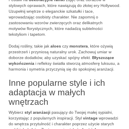
stylowych oprawach, które nawiązują do złotej ery Hollywood.
Uzupełnij wnętrze o eleganckie szkatułki i tace,
wprowadzając osobisty charakter. Nie zapomnij o
zastosowaniu wzorów zwierzęcych oraz delikatnych
motywów florystycznych, które nadadzą subtelności
tekstyliom i tapetom.
Dodaj rośliny, takie jak
aloes
czy
monstera
, które ożywią
przestrzeń i przyniosą naturalny urok. Zachowuj umiar w
doborze dodatków, aby uzyskać spójny efekt.
Błyszczące
wykończenia
i refleksy światła stworzą atmosferę luksusu, a
harmonia i symetria przyczynią się do spokojnej aranżacji.
Inne popularne style i ich
adaptacja w małych
wnętrzach
Wybierz
styl aranżacji
pasujący do Twojej małej sypialni,
korzystając z popularnych inspiracji. Styl
vintage
wprowadzi
do wnętrza przytulność i charakter poprzez użycie starych