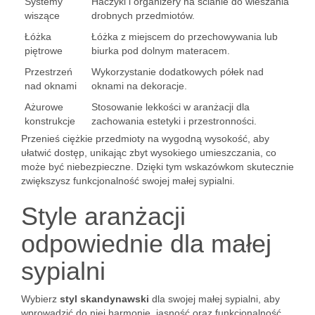
Systemy
Haczyki i organizery na ścianie do wieszania
wiszące
drobnych przedmiotów.
Łóżka
Łóżka z miejscem do przechowywania lub
piętrowe
biurka pod dolnym materacem.
Przestrzeń
Wykorzystanie dodatkowych półek nad
nad oknami
oknami na dekoracje.
Ażurowe
Stosowanie lekkości w aranżacji dla
konstrukcje
zachowania estetyki i przestronności.
Przenieś ciężkie przedmioty na wygodną wysokość, aby
ułatwić dostęp, unikając zbyt wysokiego umieszczania, co
może być niebezpieczne. Dzięki tym wskazówkom skutecznie
zwiększysz funkcjonalność swojej małej sypialni.
Style aranżacji
odpowiednie dla małej
sypialni
Wybierz
styl skandynawski
dla swojej małej sypialni, aby
wprowadzić do niej harmonię, jasność oraz funkcjonalność.