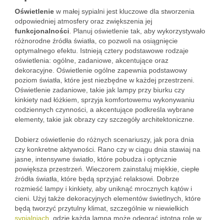
Oświetlenie
w małej sypialni jest kluczowe dla stworzenia
odpowiedniej atmosfery oraz zwiększenia jej
funkcjonalności
. Planuj oświetlenie tak, aby wykorzystywało
różnorodne źródła światła, co pozwoli na osiągnięcie
optymalnego efektu. Istnieją cztery podstawowe rodzaje
oświetlenia: ogólne, zadaniowe, akcentujące oraz
dekoracyjne. Oświetlenie ogólne zapewnia podstawowy
poziom światła, które jest niezbędne w każdej przestrzeni.
Oświetlenie zadaniowe, takie jak lampy przy biurku czy
kinkiety nad łóżkiem, sprzyja komfortowemu wykonywaniu
codziennych czynności, a akcentujące podkreśla wybrane
elementy, takie jak obrazy czy szczegóły architektoniczne.
Dobierz oświetlenie do różnych scenariuszy, jak pora dnia
czy konkretne aktywności. Rano czy w ciągu dnia stawiaj na
jasne, intensywne światło, które pobudza i optycznie
powiększa przestrzeń. Wieczorem zainstaluj miękkie, ciepłe
źródła światła, które będą sprzyjać relaksowi. Dobrze
rozmieść lampy i kinkiety, aby uniknąć mrocznych kątów i
cieni. Użyj także dekoracyjnych elementów świetlnych, które
będą tworzyć przytulny klimat, szczególnie w niewielkich
sypialniach
, gdzie każda lampa może odegrać istotną rolę w