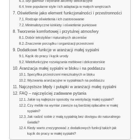
Styl glamour i wybrane akcenty dekoracyjne
Inne popularne style i ich adaptacja w małych wnętrzach
Oświetlenie jako element funkcjonalności i przestronności
Rodzaje oświetlenia i ich zastosowanie
Minimalistyczne kinkiety i oświetlenie punktowe
Tworzenie komfortowej i przytulnej atmosfery
Dobór tekstyliów i naturalnych akcentów
Znaczenie porządku i organizacji przestrzeni
Dodatkowe funkcje w aranżacji małej sypialni
Kącik do pracy i kącik urody
Wielofunkcyjne rozwiązania meblowe i dekoratorskie
Aranżacja małej sypialni w bloku i na poddaszu
Specyfika przestrzeni mieszkalnych w bloku
Wyzwania aranżacyjne w sypialniach na poddaszu
Najczęstsze błędy i pułapki w aranżacji małej sypialni
FAQ – najczęściej zadawane pytania
Jakie są najlepsze sposoby na wentylację małej sypialni?
Czy meble na wymiar zawsze są bardziej opłacalne w małej
sypialni?
Jak radzić sobie z małą sypialnią bez dostępu do naturalnego
światła?
Kiedy warto zrezygnować z dodatkowych funkcji takich jak
kącik do pracy w małej sypialni?