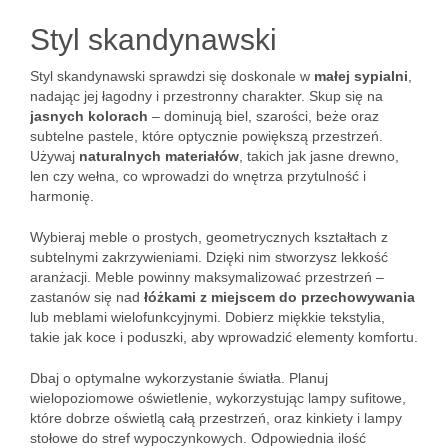
Styl skandynawski
Styl skandynawski sprawdzi się doskonale w
małej sypialni
,
nadając jej łagodny i przestronny charakter. Skup się na
jasnych kolorach
– dominują biel, szarości, beże oraz
subtelne pastele, które optycznie powiększą przestrzeń.
Używaj
naturalnych materiałów
, takich jak jasne drewno,
len czy wełna, co wprowadzi do wnętrza przytulność i
harmonię.
Wybieraj meble o prostych, geometrycznych kształtach z
subtelnymi zakrzywieniami. Dzięki nim stworzysz lekkość
aranżacji. Meble powinny maksymalizować przestrzeń –
zastanów się nad
łóżkami z miejscem do przechowywania
lub meblami wielofunkcyjnymi. Dobierz miękkie tekstylia,
takie jak koce i poduszki, aby wprowadzić elementy komfortu.
Dbaj o optymalne wykorzystanie światła. Planuj
wielopoziomowe oświetlenie, wykorzystując lampy sufitowe,
które dobrze oświetlą całą przestrzeń, oraz kinkiety i lampy
stołowe do stref wypoczynkowych. Odpowiednia ilość