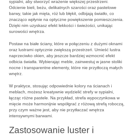
sypialni, aby stworzyć wrażenie większej przestrzeni.
Odcienie bieli, beżu, delikatnych szarości oraz pastelowe
barwy, takie jak mięta, róż lub błękit, odbijają światło, co
znacząco wpłynie na optyczne powiększenie pomieszczenia.
Dzięki nim uzyskasz efekt lekkości i świeżości, unikając
surowości wnętrza.
Postaw na białe ściany, które w połączeniu z dużymi oknami
oraz lustrami optycznie zwiększą przestrzeń. Umieść lustra
naprzeciwko okien, aby jeszcze bardziej wzmocnić efekt
odbicia światła. Wybierając meble, zainwestuj w jasne stoliki
nocne i transparentne elementy, które nie przytłoczą małych
wnętrz.
W praktyce, stosując odpowiednie kolory na ścianach i
meblach, możesz kreatywnie wydzielić strefy w sypialni,
łącząc różne pastele. Na przykład, strefa wypoczynkowa w
mięcie może harmonijnie współgrać z różową strefą roboczą,
przy czym ważne jest, aby nie przytłaczać wnętrza
intensywnymi barwami.
Zastosowanie luster i