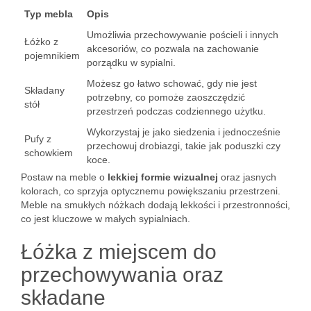
Typ mebla
Opis
Umożliwia przechowywanie pościeli i innych
Łóżko z
akcesoriów, co pozwala na zachowanie
pojemnikiem
porządku w sypialni.
Możesz go łatwo schować, gdy nie jest
Składany
potrzebny, co pomoże zaoszczędzić
stół
przestrzeń podczas codziennego użytku.
Wykorzystaj je jako siedzenia i jednocześnie
Pufy z
przechowuj drobiazgi, takie jak poduszki czy
schowkiem
koce.
Postaw na meble o
lekkiej formie wizualnej
oraz jasnych
kolorach, co sprzyja optycznemu powiększaniu przestrzeni.
Meble na smukłych nóżkach dodają lekkości i przestronności,
co jest kluczowe w małych sypialniach.
Łóżka z miejscem do
przechowywania oraz
składane