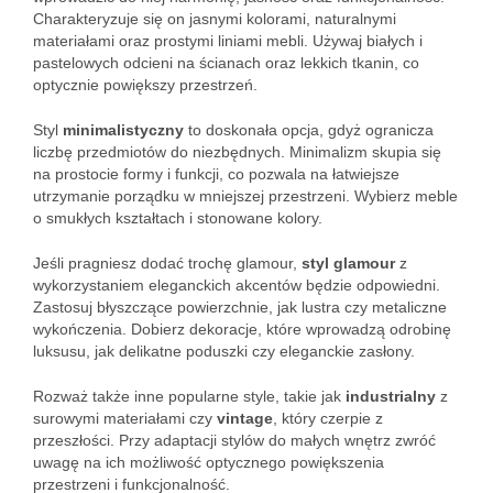
Charakteryzuje się on jasnymi kolorami, naturalnymi
materiałami oraz prostymi liniami mebli. Używaj białych i
pastelowych odcieni na ścianach oraz lekkich tkanin, co
optycznie powiększy przestrzeń.
Styl
minimalistyczny
to doskonała opcja, gdyż ogranicza
liczbę przedmiotów do niezbędnych. Minimalizm skupia się
na prostocie formy i funkcji, co pozwala na łatwiejsze
utrzymanie porządku w mniejszej przestrzeni. Wybierz meble
o smukłych kształtach i stonowane kolory.
Jeśli pragniesz dodać trochę glamour,
styl glamour
z
wykorzystaniem eleganckich akcentów będzie odpowiedni.
Zastosuj błyszczące powierzchnie, jak lustra czy metaliczne
wykończenia. Dobierz dekoracje, które wprowadzą odrobinę
luksusu, jak delikatne poduszki czy eleganckie zasłony.
Rozważ także inne popularne style, takie jak
industrialny
z
surowymi materiałami czy
vintage
, który czerpie z
przeszłości. Przy adaptacji stylów do małych wnętrz zwróć
uwagę na ich możliwość optycznego powiększenia
przestrzeni i funkcjonalność.