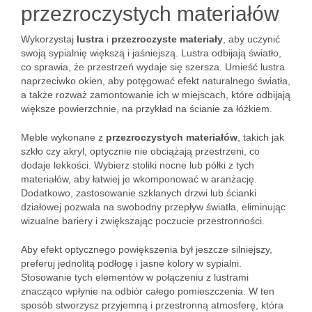
przezroczystych materiałów
Wykorzystaj
lustra
i
przezroczyste materiały
, aby uczynić
swoją sypialnię większą i jaśniejszą. Lustra odbijają światło,
co sprawia, że przestrzeń wydaje się szersza. Umieść lustra
naprzeciwko okien, aby potęgować efekt naturalnego światła,
a także rozważ zamontowanie ich w miejscach, które odbijają
większe powierzchnie, na przykład na ścianie za łóżkiem.
Meble wykonane z
przezroczystych materiałów
, takich jak
szkło czy akryl, optycznie nie obciążają przestrzeni, co
dodaje lekkości. Wybierz stoliki nocne lub półki z tych
materiałów, aby łatwiej je wkomponować w aranżację.
Dodatkowo, zastosowanie szklanych drzwi lub ścianki
działowej pozwala na swobodny przepływ światła, eliminując
wizualne bariery i zwiększając poczucie przestronności.
Aby efekt optycznego powiększenia był jeszcze silniejszy,
preferuj jednolitą podłogę i jasne kolory w sypialni.
Stosowanie tych elementów w połączeniu z lustrami
znacząco wpłynie na odbiór całego pomieszczenia. W ten
sposób stworzysz przyjemną i przestronną atmosferę, która