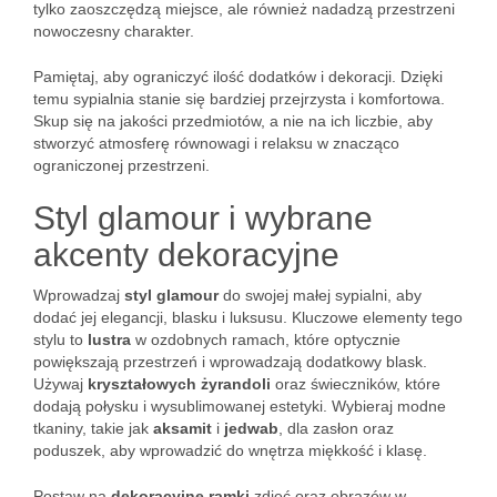
tylko zaoszczędzą miejsce, ale również nadadzą przestrzeni
nowoczesny charakter.
Pamiętaj, aby ograniczyć ilość dodatków i dekoracji. Dzięki
temu sypialnia stanie się bardziej przejrzysta i komfortowa.
Skup się na jakości przedmiotów, a nie na ich liczbie, aby
stworzyć atmosferę równowagi i relaksu w znacząco
ograniczonej przestrzeni.
Styl glamour i wybrane
akcenty dekoracyjne
Wprowadzaj
styl glamour
do swojej małej sypialni, aby
dodać jej elegancji, blasku i luksusu. Kluczowe elementy tego
stylu to
lustra
w ozdobnych ramach, które optycznie
powiększają przestrzeń i wprowadzają dodatkowy blask.
Używaj
kryształowych żyrandoli
oraz świeczników, które
dodają połysku i wysublimowanej estetyki. Wybieraj modne
tkaniny, takie jak
aksamit
i
jedwab
, dla zasłon oraz
poduszek, aby wprowadzić do wnętrza miękkość i klasę.
Postaw na
dekoracyjne ramki
zdjęć oraz obrazów w