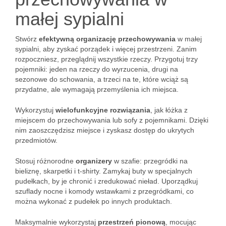
małej sypialni
Stwórz
efektywną organizację przechowywania
w małej
sypialni, aby zyskać porządek i więcej przestrzeni. Zanim
rozpoczniesz, przeglądnij wszystkie rzeczy. Przygotuj trzy
pojemniki: jeden na rzeczy do wyrzucenia, drugi na
sezonowe do schowania, a trzeci na te, które wciąż są
przydatne, ale wymagają przemyślenia ich miejsca.
Wykorzystuj
wielofunkcyjne rozwiązania
, jak łóżka z
miejscem do przechowywania lub sofy z pojemnikami. Dzięki
nim zaoszczędzisz miejsce i zyskasz dostęp do ukrytych
przedmiotów.
Stosuj różnorodne
organizery
w szafie: przegródki na
bieliznę, skarpetki i t-shirty. Zamykaj buty w specjalnych
pudełkach, by je chronić i zredukować nieład. Uporządkuj
szuflady nocne i komody wstawkami z przegródkami, co
można wykonać z pudełek po innych produktach.
Maksymalnie wykorzystaj
przestrzeń pionową
, mocując