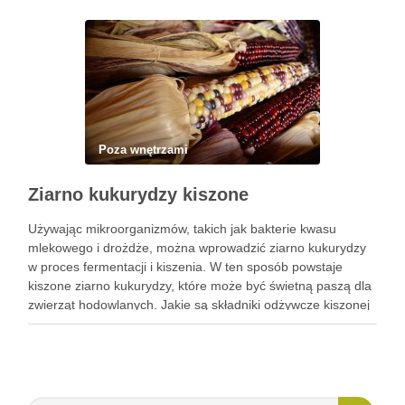
ceramicznych. Każde z tych rozwiązań ma swoje specyficzne
cechy, …
Poza wnętrzami
Ziarno kukurydzy kiszone
Używając mikroorganizmów, takich jak bakterie kwasu
mlekowego i drożdże, można wprowadzić ziarno kukurydzy
w proces fermentacji i kiszenia. W ten sposób powstaje
kiszone ziarno kukurydzy, które może być świetną paszą dla
zwierząt hodowlanych. Jakie są składniki odżywcze kiszonej
kukurydzy? Ziarno kukurydzy kiszone zawiera w sobie
bogactwo składników odżywczych, potrzebnych wszystkim …