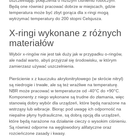
uszczelniając połączenia o niższym ciśnieniu roboczym.
Będą one również pracować dobrze w miejscach, gdzie
temperatura może być zbyt gorąca dla x-ringi mogą
wytrzymać temperatury do 200 stopni Celsjusza.
X-ringi wykonane z różnych
materiałów
Wybór x-ringów nie jest tak duży jak w przypadku o-ringów,
ale nadal warto, abyś przyjrzał się środowisku, w którym
zamierzasz używać uszczelnienia.
Pierścienie x z kauczuku akrylonitrylowego (w skrócie nitryl)
są niedrogie i trwałe, ale są też wrażliwe na temperaturę.
NBR może pracować w temperaturze od -40°C do +90°C.
Komponenty z niego wykonane są trudne do złamania, więc
stanowią dobry wybór dla urządzeń, które będą narażone na
wstrząsy lub wibracje. Biorąc pod uwagę ich odporność na
niepalne płyny hydrauliczne, są dobrą opcją dla urządzeń,
które będą narażone na działanie cieczy o wysokim ciśnieniu.
Są również odporne na węglowodory alifatyczne oraz
rozcieńczone zasady i kwasy.