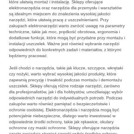
które ułatwią montaż i instalację. Sklepy oferujące
elektronarzędzia oraz narzędzia dla przemysłu i warsztatów
są idealnym miejscem do znalezienia wysokiej jakości
narzędzi, które ułatwią pracę z uszczelnieniami. Przy
zakupach elektronarzędzi warto zwrócić uwagę na parametry
techniczne, takie jak moc, prędkość obrotowa, ergonomia i
dodatkowe funkcje, które mogą być przydatne przy montażu i
instalacji uszczelek. Ważne jest również wybranie narzędzi
odpowiednich do konkretnych zadań i materiałów, z którymi
będziemy pracować.
Jeśli chodzi o narzędzia, takie jak klucze, szczypce, wkrętaki
czy nożyki, warto wybrać wysokiej jakości produkty, które
zapewnią precyzję i trwałość podczas montażu i demontażu
uszczelek. Sklepy oferują różne rodzaje narzędzi, zarówno
dla profesjonalistów, jak i dla hobbystów, umożliwiając wybór
odpowiednich narzędzi do indywidualnych potrzeb. Podczas
zakupów warto również pamiętać o bezpieczeństwie i
ochronie osobistej. Elektronarzędzia i narzędzia mogą być
potencjalnie niebezpieczne, dlatego warto inwestować w
odpowiednie środki ochrony, takie jak rękawice, okulary
ochronne czy maski ochronne. Sklepy oferujące narzędzia
często posiadają również szeroki wybór środków ochrony