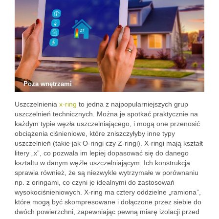
Poza wnętrzami
Uszczelnienia
x-ring
to jedna z najpopularniejszych grup
uszczelnień technicznych. Można je spotkać praktycznie na
każdym typie węzła uszczelniającego, i mogą one przenosić
obciążenia ciśnieniowe, które zniszczyłyby inne typy
uszczelnień (takie jak O-ringi czy Z-ringi). X-ringi mają kształt
litery „x”, co pozwala im lepiej dopasować się do danego
kształtu w danym węźle uszczelniającym. Ich konstrukcja
sprawia również, że są niezwykle wytrzymałe w porównaniu
np. z oringami, co czyni je idealnymi do zastosowań
wysokociśnieniowych. X-ring ma cztery oddzielne „ramiona”,
które mogą być skompresowane i dołączone przez siebie do
dwóch powierzchni, zapewniając pewną miarę izolacji przed