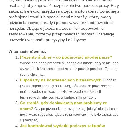
osobistej, aby zapewnić bezpieczeństwo podczas pracy. Przy
zakupach elektronarzędzi i narzędzi warto skonsultować się z
profesjonalistami lub specjalistami z branży, którzy mogą
udzielić fachowej porady i pomoc w wyborze odpowiednich
narzędzi. Dbając o jakość narzędzi i ich odpowiednie
zastosowanie, możemy przeprowadzać montaż i instalację
uszczelek w sposób precyzyjny i efektywny.
W temacie również:
Prezenty ślubne – co podarować młodej parze?
Wybór idealnego prezentu ślubnego dla młodej pary to nie lada
wyzwanie, które często spędza sen z powiek gościom. Z jednej
strony chcemy,...
Flipcharty na konferencjach biznesowych
Flipchart
jest rodzajem pomocy naukowej, którą bardzo powszechnie
można zaobserwować nie tylko w czasie konferencji
biznesowych, ale również w kadrach filmów czy...
Co zrobić, gdy doskwierają nam problemy ze
snem?
Czy po przebudzeniu czujesz się, jakbyś nie spał całą
noc? Może spędziłeś ją bardzo pracowicie i nie było czasu, aby
się wyspać,...
Jak kontrolować wydatki podczas zakupów