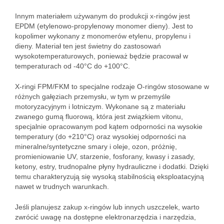
Innym materiałem używanym do produkcji x-ringów jest
EPDM (etylenowo-propylenowy monomer dieny). Jest to
kopolimer wykonany z monomerów etylenu, propylenu i
dieny. Materiał ten jest świetny do zastosowań
wysokotemperaturowych, ponieważ będzie pracował w
temperaturach od -40°C do +100°C.
X-ringi FPM/FKM to specjalne rodzaje O-ringów stosowane w
różnych gałęziach przemysłu, w tym w przemyśle
motoryzacyjnym i lotniczym. Wykonane są z materiału
zwanego gumą fluorową, która jest związkiem vitonu,
specjalnie opracowanym pod kątem odporności na wysokie
temperatury (do +210°C) oraz wysokiej odporności na
mineralne/syntetyczne smary i oleje, ozon, próżnię,
promieniowanie UV, starzenie, fosforany, kwasy i zasady,
ketony, estry, trudnopalne płyny hydrauliczne i dodatki. Dzięki
temu charakteryzują się wysoką stabilnością eksploatacyjną
nawet w trudnych warunkach.
Jeśli planujesz zakup x-ringów lub innych uszczelek, warto
zwrócić uwagę na dostępne elektronarzędzia i narzędzia,