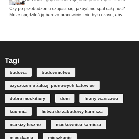
Czy po przebudzeniu czujesz się, jakbyś nie spał całą noc?
Może spędziłeś ją bardzo pracowicie i nie było czasu, aby …
Tagi
budowa
budownictwo
czyszczenie żaluzji pionowych katowice
dobre moskitiery
dom
firany warszawa
kuchnia
listwa do zabudowy karnisza
markizy leszno
maskownica karnisza
mieszkania
mieszkanie