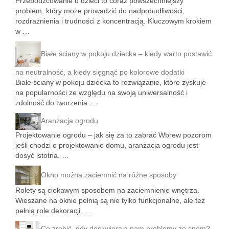
Przebodźcowanie u dzieci to coraz powszechniejszy
problem, który może prowadzić do nadpobudliwości,
rozdrażnienia i trudności z koncentracją. Kluczowym krokiem
w …
Białe ściany w pokoju dziecka – kiedy warto postawić
na neutralność, a kiedy sięgnąć po kolorowe dodatki
Białe ściany w pokoju dziecka to rozwiązanie, które zyskuje
na popularności ze względu na swoją uniwersalność i
zdolność do tworzenia …
Aranżacja ogrodu
Projektowanie ogrodu – jak się za to zabrać Wbrew pozorom
jeśli chodzi o projektowanie domu, aranżacja ogrodu jest
dosyć istotna. …
Okno można zaciemnić na różne sposoby
Rolety są ciekawym sposobem na zaciemnienie wnętrza.
Wieszane na oknie pełnią są nie tylko funkcjonalne, ale też
pełnią role dekoracji. …
Co zrobić, gdy doskwierają nam problemy ze snem?