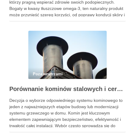
którzy pragną wspierać zdrowie swoich podopiecznych.
Bogaty w kwasy tłuszczowe omega-3, ten naturalny produkt
może przynieść szereg korzyści, od poprawy kondycji skóry i
sierści po działanie przeciwzapalne, które jest szczególnie
cenne dla koni z problemami …
Poza wnętrzami
Porównanie kominów stalowych i ceramicznych
Decyzja o wyborze odpowiedniego systemu kominowego to
jeden z najważniejszych etapów budowy lub modernizacji
systemu grzewczego w domu. Komin jest kluczowym
elementem zapewniającym bezpieczeństwo, efektywność i
trwałość całej instalacji. Wybór często sprowadza się do
dwóch popularnych opcji – kominów stalowych lub