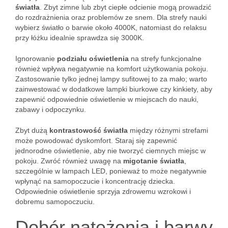
światła
. Zbyt zimne lub zbyt ciepłe odcienie mogą prowadzić
do rozdrażnienia oraz problemów ze snem. Dla strefy nauki
wybierz światło o barwie około 4000K, natomiast do relaksu
przy łóżku idealnie sprawdza się 3000K.
Ignorowanie
podziału oświetlenia
na strefy funkcjonalne
również wpływa negatywnie na komfort użytkowania pokoju.
Zastosowanie tylko jednej lampy sufitowej to za mało; warto
zainwestować w dodatkowe lampki biurkowe czy kinkiety, aby
zapewnić odpowiednie oświetlenie w miejscach do nauki,
zabawy i odpoczynku.
Zbyt dużą
kontrastowość światła
między różnymi strefami
może powodować dyskomfort. Staraj się zapewnić
jednorodne oświetlenie, aby nie tworzyć ciemnych miejsc w
pokoju. Zwróć również uwagę na
migotanie światła
,
szczególnie w lampach LED, ponieważ to może negatywnie
wpłynąć na samopoczucie i koncentrację dziecka.
Odpowiednie oświetlenie sprzyja zdrowemu wzrokowi i
dobremu samopoczuciu.
Dobór natężenia i barwy