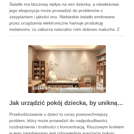
Światło ma kluczowy wpływ na sen dziecka, a niewłaściwa
jego ekspozycja może prowadzić do problemów z
zasypianiem i jakości snu. Niebieskie światło emitowane
przez urządzenia elektroniczne hamuje produkcję
melatoniny, co zaburza naturalny rytm dobowy malucha. Z
drugiej strony, lampka nocna może być pomocna w
łagodzeniu lęku przed ciemnością, ale jej …
Łóżka dziecięce – wybór, rozwój i bezpieczeństwo
Jak urządzić pokój dziecka, by uniknąć przebodźcowania i wspierać jego spokój oraz rozwój
Przebodźcowanie u dzieci to coraz powszechniejszy
problem, który może prowadzić do nadpobudliwości,
rozdrażnienia i trudności z koncentracją. Kluczowym krokiem
w jego zapobieganiu jest odpowiednia aranżacja pokoju