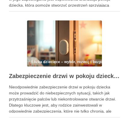
dziecka, która pomoże stworzyć przestrzeń sprzyjającą
relaksowi i spokojowi. Właściwy dobór kolorów, mebli oraz
organizacja przestrzeni mogą znacząco wpłynąć na komfort
malucha i zminimalizować …
Łóżka dziecięce – wybór, rozwój i bezpieczeństwo
Zabezpieczenie drzwi w pokoju dziecka: jak skutecznie chronić przed przytrzaśnięciem i niepożądanym otwarciem
Nieodpowiednie zabezpieczenie drzwi w pokoju dziecka
może prowadzić do niebezpiecznych sytuacji, takich jak
przytrzaśnięcie palców lub niekontrolowane otwarcie drzwi.
Dlatego kluczowe jest, aby rodzice zainwestowali w
odpowiednie zabezpieczenia, które nie tylko chronią, ale
także dają spokój ducha. W dzisiejszym artykule omówimy,
jak skutecznie zabezpieczyć drzwi, aby zminimalizować