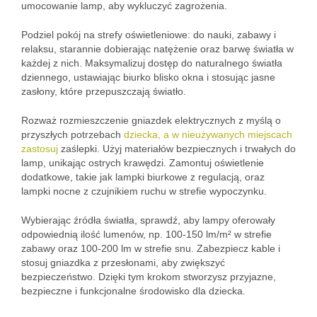
umocowanie lamp, aby wykluczyć zagrożenia.
Podziel pokój na strefy oświetleniowe: do nauki, zabawy i
relaksu, starannie dobierając natężenie oraz barwę światła w
każdej z nich. Maksymalizuj dostęp do naturalnego światła
dziennego, ustawiając biurko blisko okna i stosując jasne
zasłony, które przepuszczają światło.
Rozważ rozmieszczenie gniazdek elektrycznych z myślą o
przyszłych potrzebach
dziecka, a w nieużywanych miejscach
zastosuj
zaślepki. Użyj materiałów bezpiecznych i trwałych do
lamp, unikając ostrych krawędzi. Zamontuj oświetlenie
dodatkowe, takie jak lampki biurkowe z regulacją, oraz
lampki nocne z czujnikiem ruchu w strefie wypoczynku.
Wybierając źródła światła, sprawdź, aby lampy oferowały
odpowiednią ilość lumenów, np. 100-150 lm/m² w strefie
zabawy oraz 100-200 lm w strefie snu. Zabezpiecz kable i
stosuj gniazdka z przesłonami, aby zwiększyć
bezpieczeństwo. Dzięki tym krokom stworzysz przyjazne,
bezpieczne i funkcjonalne środowisko dla dziecka.