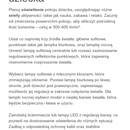
Planuj
oświetlenie
pokoju dziecka, uwzględniając różne
strefy
aktywności, takie jak nauka, zabawa i relaks. Zacznij
od zmierzenia powierzchni pokoju, aby obliczyć potrzebną
ilość lumenów – celuj w 300-400 lm/m².
Ustal co najmniej trzy źródła światła: główne sufitowe,
punktowe takie jak lampka biurkowa, oraz lampkę nocną.
Umieść lampę sufitową centralnie lub rozważ zastosowanie
regulowanych reflektorów punktowych, które zapewnią
równomierne rozproszenie światła.
Wybierz lampy sufitowe z mlecznymi kloszami, które
zmniejszają olśnienie. Postaw lampę biurkową po lewej
stronie, jeśli dziecko jest praworęczne, zapewniając
możliwość jej regulacji w zakresie natężenia światła. Dla
lampki nocnej wybierz model o ciepłej barwie światła, która
będzie bezpieczna i łatwa w użyciu.
Zainstaluj ściemniacze lub lampy LED z regulacją barwy, co
pozwoli na dostosowanie oświetlenia do różnych sytuacji.
Zadbaj o odpowiednią ochronę kabli oraz stabilne