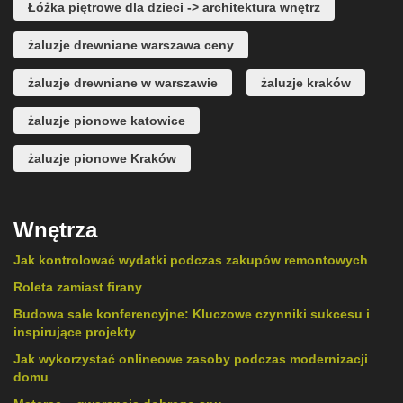
Łóżka piętrowe dla dzieci -> architektura wnętrz
żaluzje drewniane warszawa ceny
żaluzje drewniane w warszawie
żaluzje kraków
żaluzje pionowe katowice
żaluzje pionowe Kraków
Wnętrza
Jak kontrolować wydatki podczas zakupów remontowych
Roleta zamiast firany
Budowa sale konferencyjne: Kluczowe czynniki sukcesu i
inspirujące projekty
Jak wykorzystać onlineowe zasoby podczas modernizacji
domu