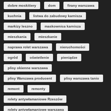
dobre moskitiery
dom
firany warszawa
kuchnia
listwa do zabudowy karnisza
markizy leszno
maskownica karnisza
mieszkania
mieszkanie
naprawa rolet warszawa
nieruchomości
ogród
oświetlenie
pieniądze
plisy okienne warszawa
plisy Warszawa producent
plisy warszawa tanio
remont
remonty
rolety antywłamaniowe Rzeszów
rolety antywłamaniowe warszawa