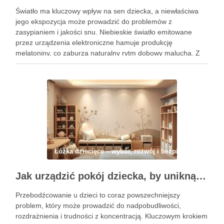
Światło ma kluczowy wpływ na sen dziecka, a niewłaściwa
jego ekspozycja może prowadzić do problemów z
zasypianiem i jakości snu. Niebieskie światło emitowane
przez urządzenia elektroniczne hamuje produkcję
melatoniny, co zaburza naturalny rytm dobowy malucha. Z
drugiej strony, lampka nocna może być pomocna w
łagodzeniu lęku przed ciemnością, ale jej …
Łóżka dziecięce – wybór, rozwój i bezpieczeństwo
Jak urządzić pokój dziecka, by uniknąć przebodźcowania i wspierać jego spokój oraz rozwój
Przebodźcowanie u dzieci to coraz powszechniejszy
problem, który może prowadzić do nadpobudliwości,
rozdrażnienia i trudności z koncentracją. Kluczowym krokiem