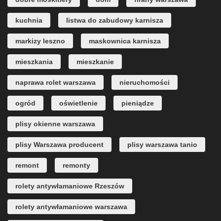
kuchnia
listwa do zabudowy karnisza
markizy leszno
maskownica karnisza
mieszkania
mieszkanie
naprawa rolet warszawa
nieruchomości
ogród
oświetlenie
pieniądze
plisy okienne warszawa
plisy Warszawa producent
plisy warszawa tanio
remont
remonty
rolety antywłamaniowe Rzeszów
rolety antywłamaniowe warszawa