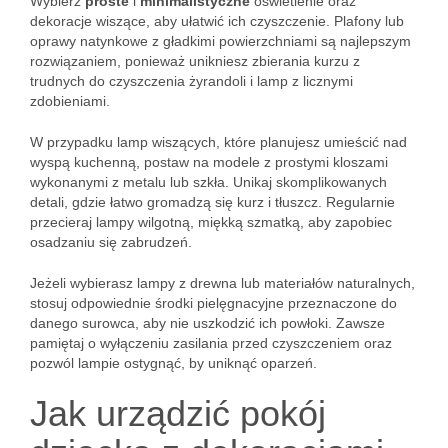
Wybierz
proste
i
minimalistyczne
oświetlenie oraz
dekoracje wiszące, aby ułatwić ich czyszczenie. Plafony lub
oprawy natynkowe z gładkimi powierzchniami są najlepszym
rozwiązaniem, ponieważ unikniesz zbierania kurzu z
trudnych do czyszczenia żyrandoli i lamp z licznymi
zdobieniami.
W przypadku lamp wiszących, które planujesz umieścić nad
wyspą kuchenną, postaw na modele z prostymi kloszami
wykonanymi z metalu lub szkła. Unikaj skomplikowanych
detali, gdzie łatwo gromadzą się kurz i tłuszcz. Regularnie
przecieraj lampy wilgotną, miękką szmatką, aby zapobiec
osadzaniu się zabrudzeń.
Jeżeli wybierasz lampy z drewna lub materiałów naturalnych,
stosuj odpowiednie środki pielęgnacyjne przeznaczone do
danego surowca, aby nie uszkodzić ich powłoki. Zawsze
pamiętaj o wyłączeniu zasilania przed czyszczeniem oraz
pozwól lampie ostygnąć, by uniknąć oparzeń.
Jak urządzić pokój