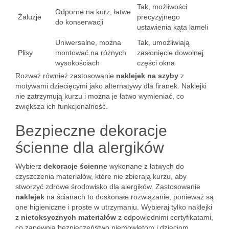
Tak, możliwości
Odporne na kurz, łatwe
Żaluzje
precyzyjnego
do konserwacji
ustawienia kąta lameli
Uniwersalne, można
Tak, umożliwiają
Plisy
montować na różnych
zasłonięcie dowolnej
wysokościach
części okna
Rozważ również zastosowanie
naklejek na szyby
z
motywami dziecięcymi jako alternatywy dla firanek. Naklejki
nie zatrzymują kurzu i można je łatwo wymieniać, co
zwiększa ich funkcjonalność.
Bezpieczne dekoracje
ścienne dla alergików
Wybierz
dekoracje ścienne
wykonane z łatwych do
czyszczenia materiałów, które nie zbierają kurzu, aby
stworzyć zdrowe środowisko dla alergików. Zastosowanie
naklejek
na ścianach to doskonałe rozwiązanie, ponieważ są
one higieniczne i proste w utrzymaniu. Wybieraj tylko naklejki
z
nietoksycznych materiałów
z odpowiednimi certyfikatami,
co zapewnia bezpieczeństwo niemowlętom i dzieciom.