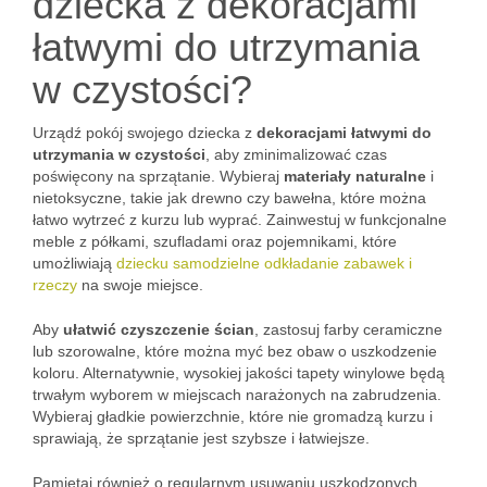
dziecka z dekoracjami
łatwymi do utrzymania
w czystości?
Urządź pokój swojego dziecka z
dekoracjami łatwymi do
utrzymania w czystości
, aby zminimalizować czas
poświęcony na sprzątanie. Wybieraj
materiały naturalne
i
nietoksyczne, takie jak drewno czy bawełna, które można
łatwo wytrzeć z kurzu lub wyprać. Zainwestuj w funkcjonalne
meble z półkami, szufladami oraz pojemnikami, które
umożliwiają
dziecku samodzielne odkładanie zabawek i
rzeczy
na swoje miejsce.
Aby
ułatwić czyszczenie ścian
, zastosuj farby ceramiczne
lub szorowalne, które można myć bez obaw o uszkodzenie
koloru. Alternatywnie, wysokiej jakości tapety winylowe będą
trwałym wyborem w miejscach narażonych na zabrudzenia.
Wybieraj gładkie powierzchnie, które nie gromadzą kurzu i
sprawiają, że sprzątanie jest szybsze i łatwiejsze.
Pamiętaj również o regularnym usuwaniu uszkodzonych