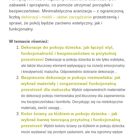
zabawek i sprzątaniu, co pomoże utrzymać porządek i
bezpieczeństwo. Minimalistyczna aranżacja – z ograniczoną
liczbą
dekoracji i mebli – ułatwi zarządzanie
przestrzenią i
sprawi, że pokój będzie zarówno estetyczny, jak i
funkcjonalny.
W temacie również:
Dekoracje do pokoju dziecka: jak łączyć styl,
funkcjonalność i bezpieczeństwo w przytulnej
przestrzeni
Dekoracje w pokoju dziecka to nie tylko estetyka,
ale także kluczowy element wpływający na rozwój emocjonalny
i kreatywność malucha. Odpowiednio dobrane dekoracje...
Bezpieczne dekoracje w pokoju niemowlaka: jak
wybrać materiały i zorganizować funkcjonalną
przestrzeń dla maluszka
Wybór odpowiednich materiałów
do dekoracji pokoju niemowlaka jest kluczowy dla zapewnienia
mu bezpieczeństwa i komfortu. Decydując się na nietoksyczne
materiały, zwróć uwagę...
Kolor ściany za łóżkiem w pokoju dziecka – jak
wybrać barwę tworzącą przytulną i funkcjonalną
przestrzeń
Wybór koloru ściany za łóżkiem w pokoju dziecka
może wydawać się prostym zadaniem, ale ma ogromny wpływ