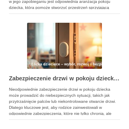
w jego zapobieganiu jest odpowiednia aranżacja pokoju
dziecka, która pomoże stworzyć przestrzeń sprzyjającą
relaksowi i spokojowi. Właściwy dobór kolorów, mebli oraz
organizacja przestrzeni mogą znacząco wpłynąć na komfort
malucha i zminimalizować …
Łóżka dziecięce – wybór, rozwój i bezpieczeństwo
Zabezpieczenie drzwi w pokoju dziecka: jak skutecznie chronić przed przytrzaśnięciem i niepożądanym otwarciem
Nieodpowiednie zabezpieczenie drzwi w pokoju dziecka
może prowadzić do niebezpiecznych sytuacji, takich jak
przytrzaśnięcie palców lub niekontrolowane otwarcie drzwi.
Dlatego kluczowe jest, aby rodzice zainwestowali w
odpowiednie zabezpieczenia, które nie tylko chronią, ale
także dają spokój ducha. W dzisiejszym artykule omówimy,
jak skutecznie zabezpieczyć drzwi, aby zminimalizować