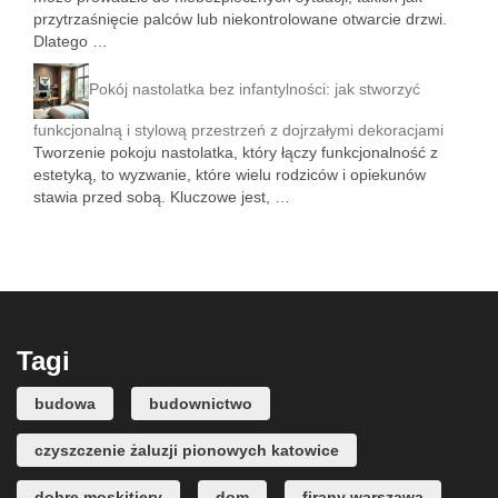
przytrzaśnięcie palców lub niekontrolowane otwarcie drzwi.
Dlatego …
Pokój nastolatka bez infantylności: jak stworzyć
funkcjonalną i stylową przestrzeń z dojrzałymi dekoracjami
Tworzenie pokoju nastolatka, który łączy funkcjonalność z
estetyką, to wyzwanie, które wielu rodziców i opiekunów
stawia przed sobą. Kluczowe jest, …
Tagi
budowa
budownictwo
czyszczenie żaluzji pionowych katowice
dobre moskitiery
dom
firany warszawa