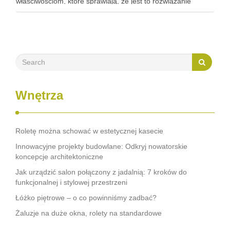
właściwościom, które sprawiają, że jest to rozwiązanie
wyjątkowo trwałe i łatwe w utrzymaniu. W kuchniach Lacobel
pełni rolę zarówno estetycznego panelu nad blatem, …
Wnętrza
Roletę można schować w estetycznej kasecie
Innowacyjne projekty budowlane: Odkryj nowatorskie
koncepcje architektoniczne
Jak urządzić salon połączony z jadalnią: 7 kroków do
funkcjonalnej i stylowej przestrzeni
Łóżko piętrowe – o co powinniśmy zadbać?
Żaluzje na duże okna, rolety na standardowe