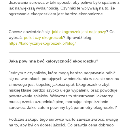
dozowania surowca w taki sposób, aby paliwo było spalane z
jak największą wydajnością. Czynniki te wpływają na to, że
ogrzewanie ekogroszkiem jest bardzo ekonomiczne.
Chcesz dowiedzieć się
jaki ekogroszek jest najlepszy
? Co
wybrać:
pellet czy ekogroszek
? Sprawdź blog:
https://kalorycznyekogroszek.pl/blog/
Jaka powinna być kaloryczność ekogroszku?
Jednym z czynników, które mogą bardzo negatywnie odbić
się na warunkach panujących w mieszkaniu w czasie sezonu
zimowego jest kiepskiej jakości opał. Ekogroszek o zbyt
niskiej klasie bardzo szybko ulega wypaleniu oraz powoduje
powstawanie spieków. Wówczas to sfrustrowani lokatorzy
muszą często uzupełniać piec, marnując niepotrzebnie
surowiec. Jakie zatem powinny być parametry ekogroszku?
Podczas zakupu tego surowca warto zawsze zwrócić uwagę
na to, aby był on dobrej jakości. Co prawda cena dobrego