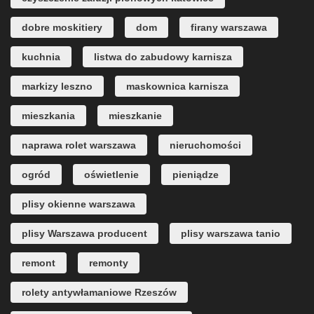
dobre moskitiery
dom
firany warszawa
kuchnia
listwa do zabudowy karnisza
markizy leszno
maskownica karnisza
mieszkania
mieszkanie
naprawa rolet warszawa
nieruchomości
ogród
oświetlenie
pieniądze
plisy okienne warszawa
plisy Warszawa producent
plisy warszawa tanio
remont
remonty
rolety antywłamaniowe Rzeszów