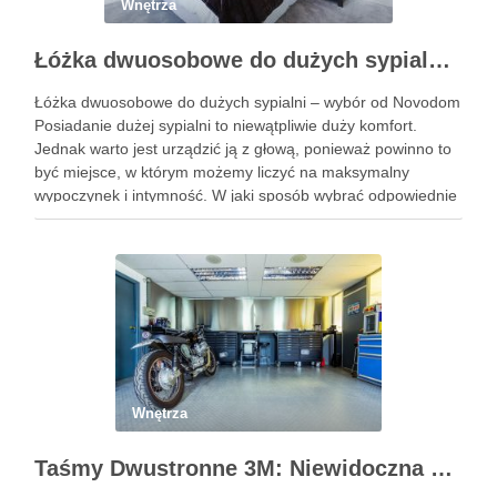
Wnętrza
Łóżka dwuosobowe do dużych sypialni – wybór od Novodom
Łóżka dwuosobowe do dużych sypialni – wybór od Novodom
Posiadanie dużej sypialni to niewątpliwie duży komfort.
Jednak warto jest urządzić ją z głową, ponieważ powinno to
być miejsce, w którym możemy liczyć na maksymalny
wypoczynek i intymność. W jaki sposób wybrać odpowiednie
łóżko, które nie tylko pozwoli nam na spokojny …
Wnętrza
Taśmy Dwustronne 3M: Niewidoczna Siła Montażu dla Profesjonalistów i Domu