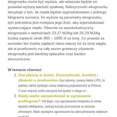
ekogroszku może być wyższa, ale wówczas będzie on
posiadał wyższą wartość opałową. Kaloryczność ekogroszku
decyduje o tym, ile ciepła będzie wyprodukowane z jednego
kilograma surowca. Im wyższe są parametry ekogroszku,
tym potrzebna jest mniejsza jego ilość, aby wyprodukować
wystarczające ciepło. Obecnie za wysokokaloryczny
ekogroszek o wartościach 23-27 MJ/kg lub 26-29 MJ/kg
trzeba zapłacić około 900 – 1000 zł za tonę. Co prawda za
surowiec ten trzeba zapłacić nieco więcej niż za tonę węgla,
ale w przeliczeniu na cały sezon grzewczy używanie
ekogroszku jest bardziej opłacalne oraz bardzo
ekonomiczne.
W temacie również:
Gaz płynny w domu: Oszczędność, komfort i
dbałość o środowisko
Gaz płynny, zwany także LPG, to
paliwo, które zyskuje coraz większą popularność w Polsce.
Coraz więcej osób zaczyna korzystać z niego w...
Kiedy warto zainwestować w ogrzewanie
podłogowe?
Od tego, czy ogrzewanie budynku w zimie
będzie efektywne, zależą koszty ponoszone w okresie
zimowym. Mało wydajne ogrzewanie to zdecydowanie większe