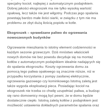
specjalny kocioł, najlepiej z automatycznym podajnikiem.
Dobrej jakości ekogroszek ma nie tylko wysoką wartość
opałową, lecz także nie jest wilgotny. Podczas jego spalania
powstają bardzo małe ilości siarki, w związku z tym nie ma
problemu ze zbyt dużą ilością popiołu w kotle.
Ekogroszek – sprawdzane paliwo do ogrzewania
nowoczesnych budynków
Ogrzewanie mieszkania to istotny element codzienności w
każdym sezonie grzewczym. Dziś mnóstwo właścicieli
nowych domów nie bez powodu decyduje się na montaż
kotłów z automatycznym podajnikiem idealnie nadających się
do spalania ekogroszku. Koszty ogrzewania domu za
pomocą tego paliwa opałowego są znacznie niższe, niż w
przypadku korzystania z pompy zasilanej elektrycznie,
ogrzewania gazowego czy kominkowego.Istotną zaletą jest
także wygoda eksploatacji pieca. Posiadając kocioł na
ekogroszek nie trzeba co chwilę uzupełniać paliwa, a budząc
się rano domownicy mogą być pewni, że w domu będzie
dostatecznie ciepło. Istotną zaletą kotłów z podajnikiem jest
możliwość ustawienia dokładnych parametrów spalania oraz