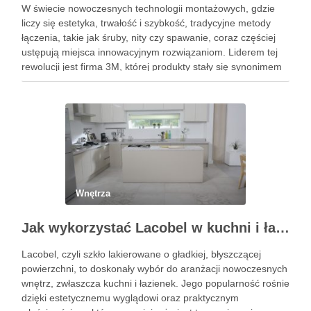
W świecie nowoczesnych technologii montażowych, gdzie
liczy się estetyka, trwałość i szybkość, tradycyjne metody
łączenia, takie jak śruby, nity czy spawanie, coraz częściej
ustępują miejsca innowacyjnym rozwiązaniom. Liderem tej
rewolucji jest firma 3M, której produkty stały się synonimem
niezawodności. W szczególności taśmy dwustronne 3m
wyznaczają nowe standardy, oferując potężną siłę …
Wnętrza
Jak wykorzystać Lacobel w kuchni i łazience?
Lacobel, czyli szkło lakierowane o gładkiej, błyszczącej
powierzchni, to doskonały wybór do aranżacji nowoczesnych
wnętrz, zwłaszcza kuchni i łazienek. Jego popularność rośnie
dzięki estetycznemu wyglądowi oraz praktycznym