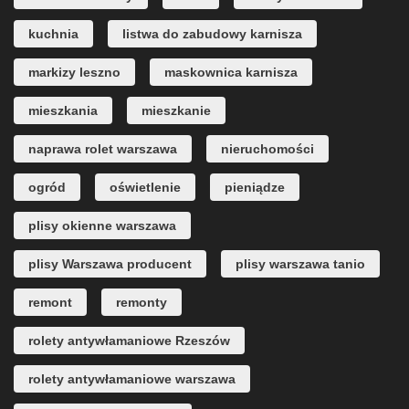
kuchnia
listwa do zabudowy karnisza
markizy leszno
maskownica karnisza
mieszkania
mieszkanie
naprawa rolet warszawa
nieruchomości
ogród
oświetlenie
pieniądze
plisy okienne warszawa
plisy Warszawa producent
plisy warszawa tanio
remont
remonty
rolety antywłamaniowe Rzeszów
rolety antywłamaniowe warszawa