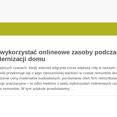
.com.pl
 wykorzystać onlineowe zasoby podcza
ernizacji domu
ejszych czasach, kiedy internet odgrywa coraz większą rolę w naszym 
osób przekonuje się o jego nieocenionej wartości w czasie remontów d
zenie ceny materiałów budowlanych, porównanie ofert firm remontowy
cje aranżacyjne – to tylko niektóre z wielu wykorzystań onlineowych z
s remontów. W tym artykule przedstawimy, …