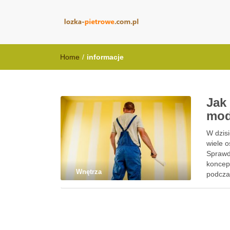
lozka-pietrowe
Home
/
informacje
Jak
mod
W dzisi
wiele 
Sprawd
koncep
Wnętrza
podcza