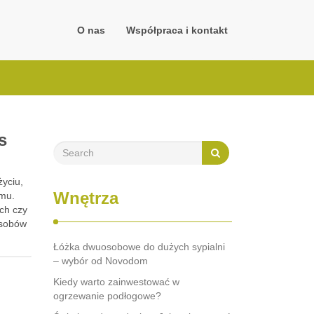
O nas
Współpraca i kontakt
s
życiu,
Wnętrza
omu.
ch czy
asobów
Łóżka dwuosobowe do dużych sypialni
– wybór od Novodom
Kiedy warto zainwestować w
ogrzewanie podłogowe?