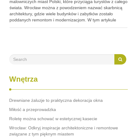
malowniczych miast Polski, które przyciąga turystów z całego
świata. Wrocław można z powodzeniem nazwać skarbnicą
architektury, gdzie wiele budynków i zabytków zostało
poddanych remontom i modernizacjom. W tym artykule
przedstawimy inspiracje architektoniczne i remontowe, jakie
można znaleźć we Wrocławiu. Remontowane kamienice we
Wrocławiu …
Wnętrza
Drewniane żaluzje to praktyczna dekoracja okna
Miłość a przeprowadzka
Roletę można schować w estetycznej kasecie
Wrocław: Odkryj inspiracje architektoniczne i remontowe
związane z tym pięknym miastem