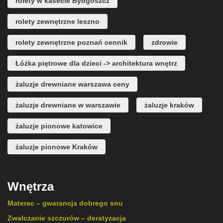
rolety w kasecie Bydgoszcz
rolety zewnętrzne leszno
rolety zewnętrzne poznań cennik
zdrowie
Łóżka piętrowe dla dzieci -> architektura wnętrz
żaluzje drewniane warszawa ceny
żaluzje drewniane w warszawie
żaluzje kraków
żaluzje pionowe katowice
żaluzje pionowe Kraków
Wnętrza
Materac – gwarancja dobrego snu
Zwalczanie szczurów – deratyzacja