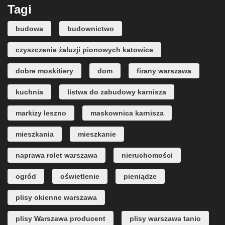
Tagi
budowa
budownictwo
czyszczenie żaluzji pionowych katowice
dobre moskitiery
dom
firany warszawa
kuchnia
listwa do zabudowy karnisza
markizy leszno
maskownica karnisza
mieszkania
mieszkanie
naprawa rolet warszawa
nieruchomości
ogród
oświetlenie
pieniądze
plisy okienne warszawa
plisy Warszawa producent
plisy warszawa tanio