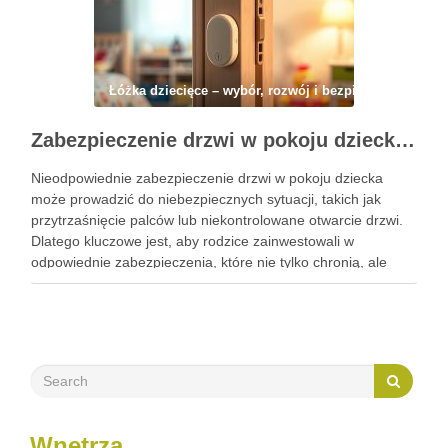
Łóżka dziecięce – wybór, rozwój i bezpieczeństwo
Zabezpieczenie drzwi w pokoju dziecka: jak skutecznie chronić przed przytrzaśnięciem i niepożądanym otwarciem
Nieodpowiednie zabezpieczenie drzwi w pokoju dziecka
może prowadzić do niebezpiecznych sytuacji, takich jak
przytrzaśnięcie palców lub niekontrolowane otwarcie drzwi.
Dlatego kluczowe jest, aby rodzice zainwestowali w
odpowiednie zabezpieczenia, które nie tylko chronią, ale
także dają spokój ducha. W dzisiejszym artykule omówimy,
jak skutecznie zabezpieczyć drzwi, aby zminimalizować
ryzyko wypadków i …
Wnętrza