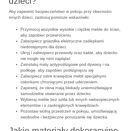
dzieci?
Aby zapewnić bezpieczeństwo w pokoju przy obecności
innych dzieci, zastosuj poniższe wskazówki:
Przymocuj wszystkie wysokie i ciężkie meble do ścian,
aby zapobiec przewróceniu.
Zabezpiecz gniazdka elektryczne zaślepkami
niedostępnymi dla dzieci.
Ukryj i zabezpiecz przewody oraz kable, aby dziecko
nie mogło się nimi zaplątać.
Zainstaluj maty antypoślizgowe pod dywany i na
podłogę, aby zapobiec poślizgnięciu się.
Zabezpiecz ostre krawędzie mebli specjalnymi
osłonkami chroniącymi przed uderzeniem.
Zapewnij, że okna mają blokady uniemożliwiające
samodzielne otwieranie przez dziecko.
Wybieraj meble bez szkła lub innych niebezpiecznych
elementów i o zaokrąglonych krawędziach.
Pozostaw wolną przestrzeń w pokoju, umożliwiającą
swobodne i bezpieczne poruszanie się dziecka.
Jakie materiały dekoracyjne