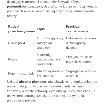
dziecięcych ubranek i akcesoriów. Używaj różnych
pojemników
oznaczonych graficznie lub za pomocą ikon, co
pomoże dziecku w samodzielnej organizacji i odnajdywaniu
rzeczy.
Rodzaj
Przykład
Opis
przechowywania
zastosowania
Umożliwiają łatwy
Ustawienie zabawek
Niskie półki
dostęp do
w zasięgu rąk
zabawek.
dziecka.
Ułatwiają
Skrzynie na klocki
Kosze
segregowanie i
czy lalki w salonie.
sprzątanie.
Mieszczą ubrania
Segregacja ubranek
Pojemne szuflady
i akcesoria.
w szafie.
Układaj
ubrania pionowo
, aby ułatwić ich przeglądanie oraz
unikać bałaganu. Pozostaw na widoku jedynie część
zabawek, a resztę schowaj, wymieniając je co jakiś czas. To
ułatwi koncentrację dziecka oraz sprzyja utrzymaniu
porządku w pokoju.