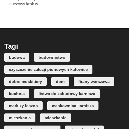
kluczowy krok w …
Tagi
budowa
budownictwo
czyszczenie żaluzji pionowych katowice
dobre moskitiery
dom
firany warszawa
kuchnia
listwa do zabudowy karnisza
markizy leszno
maskownica karnisza
mieszkania
mieszkanie