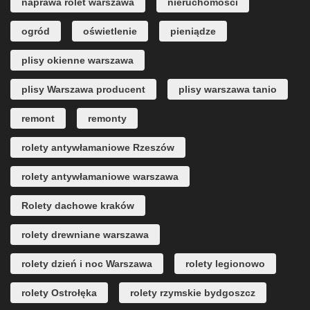
naprawa rolet warszawa
nieruchomości
ogród
oświetlenie
pieniądze
plisy okienne warszawa
plisy Warszawa producent
plisy warszawa tanio
remont
remonty
rolety antywłamaniowe Rzeszów
rolety antywłamaniowe warszawa
Rolety dachowe kraków
rolety drewniane warszawa
rolety dzień i noc Warszawa
rolety legionowo
rolety Ostrołęka
rolety rzymskie bydgoszcz