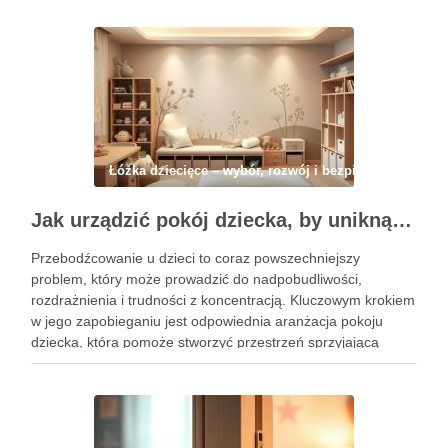
łagodzeniu lęku przed ciemnością, ale jej …
Łóżka dziecięce – wybór, rozwój i bezpieczeństwo
Jak urządzić pokój dziecka, by uniknąć przebodźcowania i wspierać jego spokój oraz rozwój
Przebodźcowanie u dzieci to coraz powszechniejszy
problem, który może prowadzić do nadpobudliwości,
rozdrażnienia i trudności z koncentracją. Kluczowym krokiem
w jego zapobieganiu jest odpowiednia aranżacja pokoju
dziecka, która pomoże stworzyć przestrzeń sprzyjającą
relaksowi i spokojowi. Właściwy dobór kolorów, mebli oraz
organizacja przestrzeni mogą znacząco wpłynąć na komfort
malucha i zminimalizować …