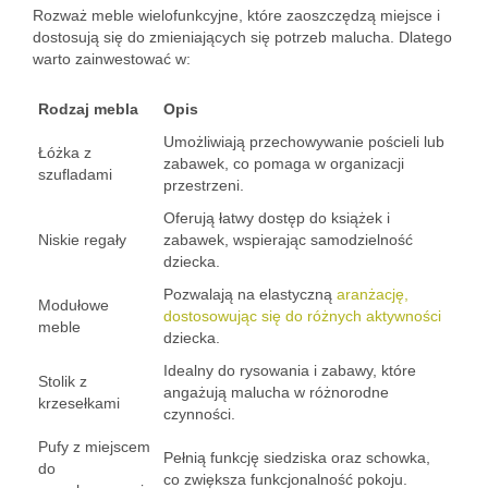
Rozważ meble wielofunkcyjne, które zaoszczędzą miejsce i
dostosują się do zmieniających się potrzeb malucha. Dlatego
warto zainwestować w:
Rodzaj mebla
Opis
Umożliwiają przechowywanie pościeli lub
Łóżka z
zabawek, co pomaga w organizacji
szufladami
przestrzeni.
Oferują łatwy dostęp do książek i
Niskie regały
zabawek, wspierając samodzielność
dziecka.
Pozwalają na elastyczną
aranżację,
Modułowe
dostosowując się do różnych aktywności
meble
dziecka.
Idealny do rysowania i zabawy, które
Stolik z
angażują malucha w różnorodne
krzesełkami
czynności.
Pufy z miejscem
Pełnią funkcję siedziska oraz schowka,
do
co zwiększa funkcjonalność pokoju.