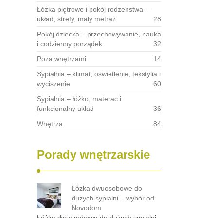
Łóżka piętrowe i pokój rodzeństwa –
układ, strefy, mały metraż
28
Pokój dziecka – przechowywanie, nauka
i codzienny porządek
32
Poza wnętrzami
14
Sypialnia – klimat, oświetlenie, tekstylia i
wyciszenie
60
Sypialnia – łóżko, materac i
funkcjonalny układ
36
Wnętrza
84
Porady wnętrzarskie
Łóżka dwuosobowe do
dużych sypialni – wybór od
Novodom
Łóżka dwuosobowe do dużych sypialni