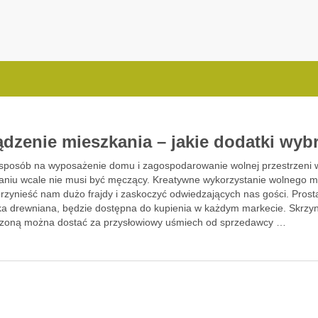
.com.pl
ądzenie mieszkania – jakie dodatki wyb
 sposób na wyposażenie domu i zagospodarowanie wolnej przestrzeni 
aniu wcale nie musi być męczący. Kreatywne wykorzystanie wolnego mi
rzynieść nam dużo frajdy i zaskoczyć odwiedzających nas gości. Pros
ka drewniana, będzie dostępna do kupienia w każdym markecie. Skrzy
zoną można dostać za przysłowiowy uśmiech od sprzedawcy …