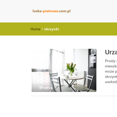
lozka-pietrowe
Home
/
skrzynki
Urz
Prosty
mieszk
może p
skrzyn
uszkod
Wnętrza