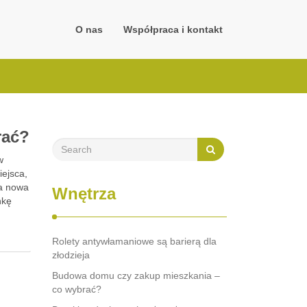
O nas
Współpraca i kontakt
rać?
w
ejsca,
ta nowa
Wnętrza
nkę
Rolety antywłamaniowe są barierą dla
złodzieja
Budowa domu czy zakup mieszkania –
co wybrać?