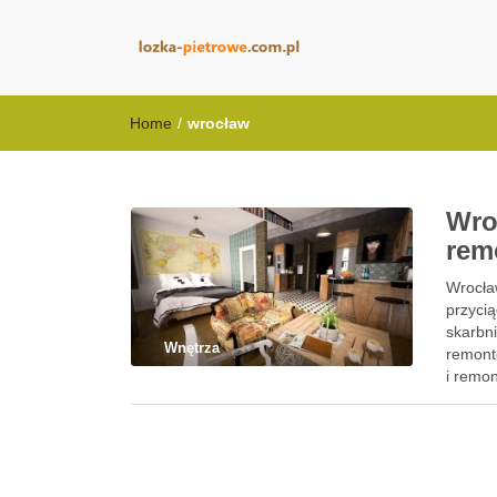
lozka-pietrowe
Home
/
wrocław
Wro
rem
Wrocław
przyci
skarbn
Wnętrza
remont
i remo
Wrocła