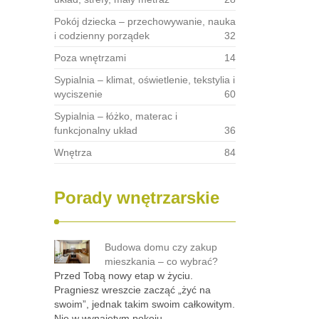
Pokój dziecka – przechowywanie, nauka
i codzienny porządek
32
Poza wnętrzami
14
Sypialnia – klimat, oświetlenie, tekstylia i
wyciszenie
60
Sypialnia – łóżko, materac i
funkcjonalny układ
36
Wnętrza
84
Porady wnętrzarskie
Budowa domu czy zakup
mieszkania – co wybrać?
Przed Tobą nowy etap w życiu.
Pragniesz wreszcie zacząć „żyć na
swoim”, jednak takim swoim całkowitym.
Nie w wynajętym pokoju, …