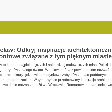
.com.pl
cław: Odkryj inspiracje architektoniczn
ontowe związane z tym pięknym miast
 to jedno z najpiękniejszych i najbardziej malowniczych miast Polski, k
ąga turystów z całego świata. Wrocław można z powodzeniem nazwać
icą architektury, gdzie wiele budynków i zabytków zostało poddanych
om i modernizacjom. W tym artykule przedstawimy inspiracje architekt
ntowe, jakie można znaleźć we Wrocławiu. Remontowane kamienice w
wiu …