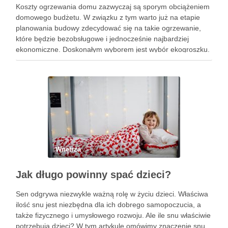
Koszty ogrzewania domu zazwyczaj są sporym obciążeniem
domowego budżetu. W związku z tym warto już na etapie
planowania budowy zdecydować się na takie ogrzewanie,
które będzie bezobsługowe i jednocześnie najbardziej
ekonomiczne. Doskonałym wyborem jest wybór ekogroszku.
Ekogroszek – czym charakteryzuje się to paliwo opałowe? W
celu lepszego zrozumienia fenomenu ogrzewania
ekogroszkiem, warto …
Wnętrza
Jak długo powinny spać dzieci?
Sen odgrywa niezwykle ważną rolę w życiu dzieci. Właściwa
ilość snu jest niezbędna dla ich dobrego samopoczucia, a
także fizycznego i umysłowego rozwoju. Ale ile snu właściwie
potrzebują dzieci? W tym artykule omówimy znaczenie snu