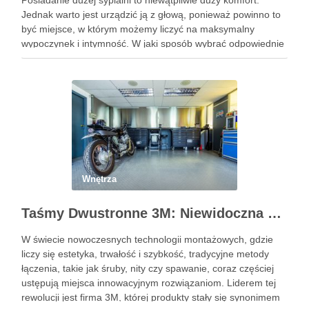
Posiadanie dużej sypialni to niewątpliwie duży komfort.
Jednak warto jest urządzić ją z głową, ponieważ powinno to
być miejsce, w którym możemy liczyć na maksymalny
wypoczynek i intymność. W jaki sposób wybrać odpowiednie
łóżko, które nie tylko pozwoli nam na spokojny …
Wnętrza
Taśmy Dwustronne 3M: Niewidoczna Siła Montażu dla Profesjonalistów i Domu
W świecie nowoczesnych technologii montażowych, gdzie
liczy się estetyka, trwałość i szybkość, tradycyjne metody
łączenia, takie jak śruby, nity czy spawanie, coraz częściej
ustępują miejsca innowacyjnym rozwiązaniom. Liderem tej
rewolucji jest firma 3M, której produkty stały się synonimem