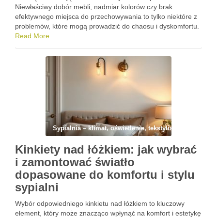
Niewłaściwy dobór mebli, nadmiar kolorów czy brak
efektywnego miejsca do przechowywania to tylko niektóre z
problemów, które mogą prowadzić do chaosu i dyskomfortu.
Dbanie o odpowiednią aranżację jest kluczowe, aby stworzyć
Read More
przytulne i użyteczne wnętrze, …
Sypialnia – klimat, oświetlenie, tekstylia i wyciszenie
Kinkiety nad łóżkiem: jak wybrać
i zamontować światło
dopasowane do komfortu i stylu
sypialni
Wybór odpowiedniego kinkietu nad łóżkiem to kluczowy
element, który może znacząco wpłynąć na komfort i estetykę