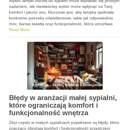
Wybór lampki nocnej do sypialni może wydawać się prostym
zadaniem, ale niewłaściwy wybór może wpłynąć na Twój
komfort i jakość snu. Kluczowe jest, aby lampka spełniała
konkretne potrzeby oświetleniowe, takie jak odpowiednia
moc, barwa światła oraz funkcjonalność, która umożliwia
swobodne poruszanie się w ciemności. Odpowiednio
Read More
dobrana lampka nie tylko ułatwi …
Sypialnia – łóżko, materac i funkcjonalny układ
Błędy w aranżacji małej sypialni,
które ograniczają komfort i
funkcjonalność wnętrza
Zbyt często w małych sypialniach popełniane są błędy, które
znacząco obniżają komfort i funkcjonalność przestrzeni.