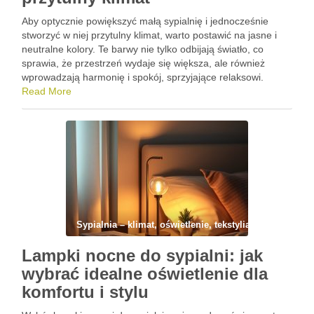
Aby optycznie powiększyć małą sypialnię i jednocześnie
stworzyć w niej przytulny klimat, warto postawić na jasne i
neutralne kolory. Te barwy nie tylko odbijają światło, co
sprawia, że przestrzeń wydaje się większa, ale również
wprowadzają harmonię i spokój, sprzyjające relaksowi.
Wybierając odpowiednie odcienie, można z łatwością
Read More
zaaranżować wnętrze, które będzie …
Sypialnia – klimat, oświetlenie, tekstylia i wyciszenie
Lampki nocne do sypialni: jak
wybrać idealne oświetlenie dla
komfortu i stylu