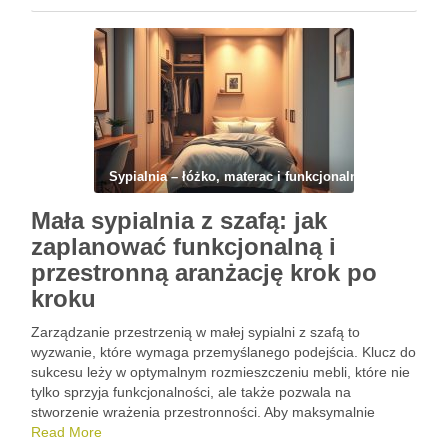
jak najlepiej wykorzystać dostępne miejsce, pozwoli Ci
stworzyć …
Sypialnia – łóżko, materac i funkcjonalny układ
Mała sypialnia z szafą: jak
zaplanować funkcjonalną i
przestronną aranżację krok po
kroku
Zarządzanie przestrzenią w małej sypialni z szafą to
wyzwanie, które wymaga przemyślanego podejścia. Klucz do
sukcesu leży w optymalnym rozmieszczeniu mebli, które nie
tylko sprzyja funkcjonalności, ale także pozwala na
stworzenie wrażenia przestronności. Aby maksymalnie
wykorzystać dostępne miejsce, warto zastosować kilka
Read More