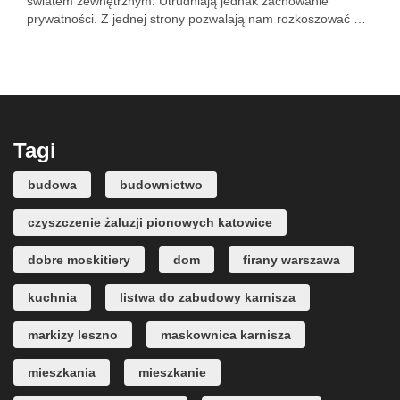
światem zewnętrznym. Utrudniają jednak zachowanie
prywatności. Z jednej strony pozwalają nam rozkoszować …
Tagi
budowa
budownictwo
czyszczenie żaluzji pionowych katowice
dobre moskitiery
dom
firany warszawa
kuchnia
listwa do zabudowy karnisza
markizy leszno
maskownica karnisza
mieszkania
mieszkanie