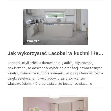
niezawodności. W szczególności taśmy dwustronne 3m
wyznaczają nowe standardy, oferując potężną siłę …
Wnętrza
Jak wykorzystać Lacobel w kuchni i łazience?
Lacobel, czyli szkło lakierowane o gładkiej, błyszczącej
powierzchni, to doskonały wybór do aranżacji nowoczesnych
wnętrz, zwłaszcza kuchni i łazienek. Jego popularność rośnie
dzięki estetycznemu wyglądowi oraz praktycznym
właściwościom, które sprawiają, że jest to rozwiązanie
wyjątkowo trwałe i łatwe w utrzymaniu. W kuchniach Lacobel
pełni rolę zarówno estetycznego panelu nad blatem, …