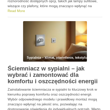
różnorodność dostępnych opcji, takich jak lampy sufitowe,
wiszące czy plafony, które mogą znacząco wpłynąć na
atmosferę w pomieszczeniu. Odpowiednio dobrane źródło
Read More
światła nie tylko podkreśli styl wnętrza, …
Sypialnia – klimat, oświetlenie, tekstylia i wyciszenie
Ściemniacz w sypialni – jak
wybrać i zamontować dla
komfortu i oszczędności energii
Zainstalowanie ściemniacza w sypialni to kluczowy krok w
kierunku poprawy komfortu oraz oszczędności energii.
Wybór odpowiedniego modelu i prawidłowy montaż mogą
znacząco wpłynąć na jakość snu, pozwalając na
dostosowanie oświetlenia do indywidualnych potrzeb. Warto