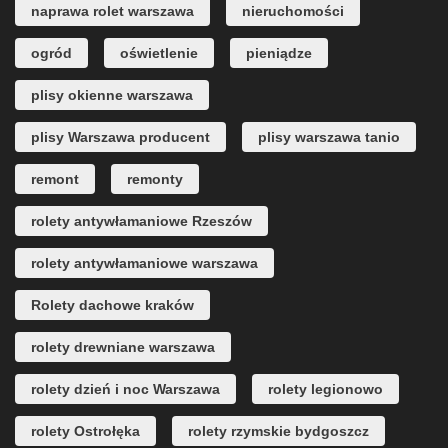
naprawa rolet warszawa
nieruchomości
ogród
oświetlenie
pieniądze
plisy okienne warszawa
plisy Warszawa producent
plisy warszawa tanio
remont
remonty
rolety antywłamaniowe Rzeszów
rolety antywłamaniowe warszawa
Rolety dachowe kraków
rolety drewniane warszawa
rolety dzień i noc Warszawa
rolety legionowo
rolety Ostrołęka
rolety rzymskie bydgoszcz