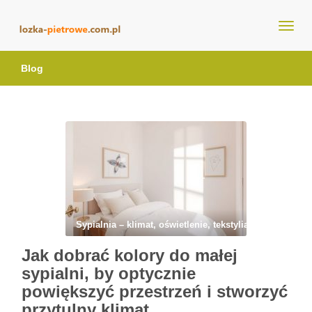
lozka-pietrowe.com.pl
Blog
Sypialnia – klimat, oświetlenie, tekstylia i wyciszenie
Jak dobrać kolory do małej
sypialni, by optycznie
powiększyć przestrzeń i stworzyć
przytulny klimat