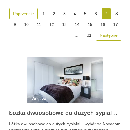
które idealnie sprawdzą się w ograniczonej przestrzeni …
Poprzednie
1
2
3
4
5
6
7
8
9
10
11
12
13
14
15
16
17
…
31
Następne
Wnętrza
Łóżka dwuosobowe do dużych sypialni – wybór od Novodom
Łóżka dwuosobowe do dużych sypialni – wybór od Novodom