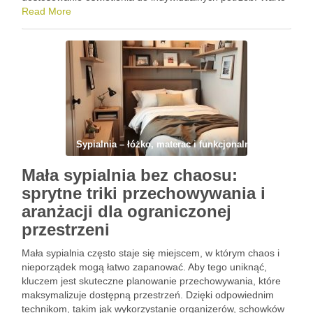
jednak pamiętać, że nie każdy ściemniacz będzie pasował
Read More
do Twojego systemu oświetleniowego, a błędny dobór może
…
Sypialnia – łóżko, materac i funkcjonalny układ
Mała sypialnia bez chaosu:
sprytne triki przechowywania i
aranżacji dla ograniczonej
przestrzeni
Mała sypialnia często staje się miejscem, w którym chaos i
nieporządek mogą łatwo zapanować. Aby tego uniknąć,
kluczem jest skuteczne planowanie przechowywania, które
maksymalizuje dostępną przestrzeń. Dzięki odpowiednim
technikom, takim jak wykorzystanie organizerów, schowków