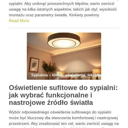
sypialni. Aby uniknąć powszechnych błędów, warto zwrócić
uwagę na kilka istotnych aspektów, takich jak styl, wysokość
montażu oraz parametry światła. Kinkiety powinny
harmonizować z aranżacją wnętrza, a jednocześnie spełniać
Read More
funkcję praktycznego źródła światła. W …
Sypialnia – klimat, oświetlenie, tekstylia i wyciszenie
Oświetlenie sufitowe do sypialni:
jak wybrać funkcjonalne i
nastrojowe źródło światła
Wybór odpowiedniego oświetlenia sufitowego do sypialni
może być kluczowy dla stworzenia komfortowej i nastrojowej
przestrzeni. Aby zrealizować ten cel, warto zwrócić uwagę na