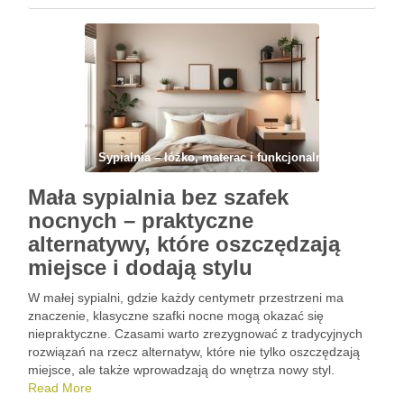
podstawowych zasad aranżacyjnych. Przeczytaj, jak krok po
kroku zaplanować …
Sypialnia – łóżko, materac i funkcjonalny układ
Mała sypialnia bez szafek
nocnych – praktyczne
alternatywy, które oszczędzają
miejsce i dodają stylu
W małej sypialni, gdzie każdy centymetr przestrzeni ma
znaczenie, klasyczne szafki nocne mogą okazać się
niepraktyczne. Czasami warto zrezygnować z tradycyjnych
rozwiązań na rzecz alternatyw, które nie tylko oszczędzają
miejsce, ale także wprowadzają do wnętrza nowy styl.
Współczesne meble oferują wiele funkcjonalnych możliwości,
Read More