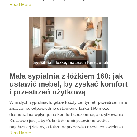
czy inteligentnych rozwiązań, można zapanować nad
Read More
bałaganem i uczynić sypialnię funkcjonalną oraz przytulną.
Warto poznać sprawdzone …
Sypialnia – łóżko, materac i funkcjonalny układ
Mała sypialnia z łóżkiem 160: jak
ustawić mebel, by zyskać komfort
i przestrzeń użytkową
W małych sypialniach, gdzie każdy centymetr przestrzeni ma
znaczenie, odpowiednie ustawienie łóżka 160 może
diametralnie wpłynąć na komfort codziennego użytkowania.
Kluczowe jest, aby łóżko było umiejscowione wzdłuż
najdłuższej ściany, a także naprzeciwko drzwi, co zwiększa
poczucie przestrzeni i sprzyja lepszemu snu. Zrozumienie,
Read More