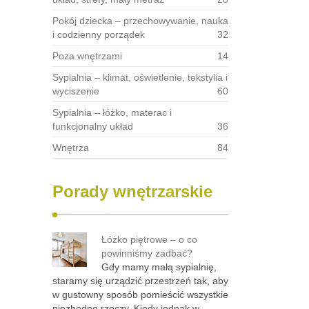
Pokój dziecka – przechowywanie, nauka
i codzienny porządek
32
Poza wnętrzami
14
Sypialnia – klimat, oświetlenie, tekstylia i
wyciszenie
60
Sypialnia – łóżko, materac i
funkcjonalny układ
36
Wnętrza
84
Porady wnętrzarskie
Łóżko piętrowe – o co
powinniśmy zadbać?
Gdy mamy małą sypialnię,
staramy się urządzić przestrzeń tak, aby
w gustowny sposób pomieścić wszystkie
niezbędne rzeczy. Kiedy jednak w …