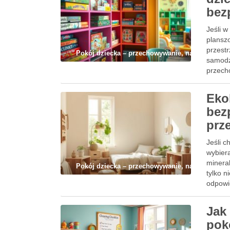
bez
Jeśli 
plansz
przestr
Pokój dziecka – przechowywanie, nauka i codz
samodz
przech
Eko
bez
prz
Jeśli c
wybiera
minera
Pokój dziecka – przechowywanie, nauka i codz
tylko 
odpowi
Jak
pok