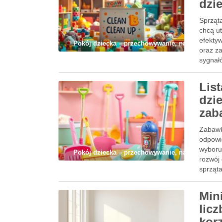
dzi
Sprząt
chcą u
efekty
Pokój dziecka – przechowywanie, nauka i codz
oraz z
sygnał
Lis
dzi
zab
Zabawk
odpowie
wyboru.
Pokój dziecka – przechowywanie, nauka i codz
rozwój
sprząt
Min
lic
kor