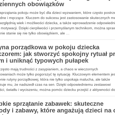
ziennych obowiązków
sprzątania pokoju może być dla dzieci wyzwaniem, które często postrz
udne i męczące. Kluczem do sukcesu jest zastosowanie skutecznych m
uwzględnią wiek i możliwości dziecka, a także wprowadzenie odpowiedn
ienny porządek
 motywacji. Dzięki cierpliwości i przemyślanym technikom, można spraw
nie stanie się nie tylko obowiązkiem, ale …
yna porządkowa w pokoju dziecka
czorem: jak stworzyć spokojny rytuał p
m i uniknąć typowych pułapek
 często mają trudności z zasypianiem, a chaos w wieczornych
towaniach może tylko pogorszyć tę sytuację. Kluczowym elementem jes
nie rutyny porządkowej, która nie tylko uspokaja malucha, ale także
ienny porządek
izuje mu, że nadszedł czas na sen. Dzięki odpowiedniemu zestawowi
ści, światłu i wyciszeniu, można pomóc dziecku przejść z aktywności d
bkie sprzątanie zabawek: skuteczne
ody i zabawy, które angażują dzieci na 