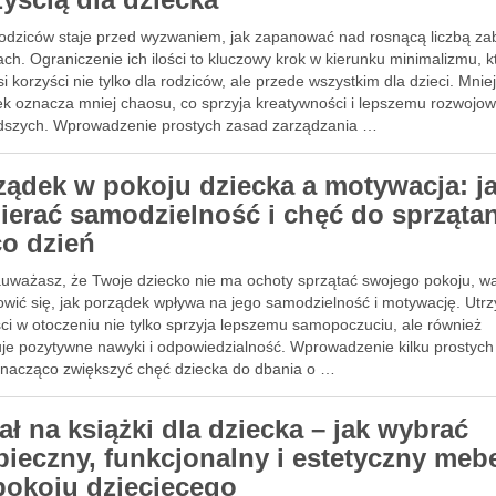
rodziców staje przed wyzwaniem, jak zapanować nad rosnącą liczbą z
h. Ograniczenie ich ilości to kluczowy krok w kierunku minimalizmu, k
i korzyści nie tylko dla rodziców, ale przede wszystkim dla dzieci. Mnie
ienny porządek
k oznacza mniej chaosu, co sprzyja kreatywności i lepszemu rozwojow
dszych. Wprowadzenie prostych zasad zarządzania …
ządek w pokoju dziecka a motywacja: j
ierać samodzielność i chęć do sprząta
co dzień
zauważasz, że Twoje dziecko nie ma ochoty sprzątać swojego pokoju, w
owić się, jak porządek wpływa na jego samodzielność i motywację. Utr
ci w otoczeniu nie tylko sprzyja lepszemu samopoczuciu, ale również
ienny porządek
tuje pozytywne nawyki i odpowiedzialność. Wprowadzenie kilku prostyc
nacząco zwiększyć chęć dziecka do dbania o …
ał na książki dla dziecka – jak wybrać
pieczny, funkcjonalny i estetyczny meb
pokoju dziecięcego