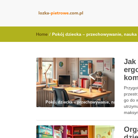
lozka-pietrowe
Home
/
Pokój dziecka – przechowywanie, nauka 
Jak
erg
kom
Przygo
przest
go do 
Pokój dziecka – przechowywanie, nauka i codz
utrzym
maksyma
Org
dzi