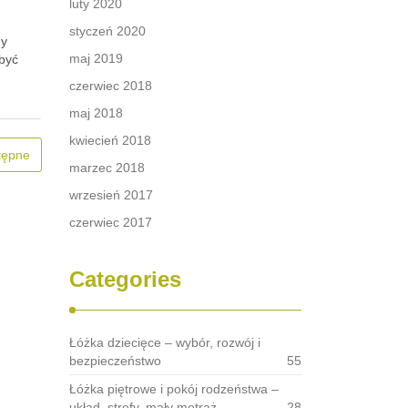
luty 2020
styczeń 2020
ny
maj 2019
 być
czerwiec 2018
maj 2018
kwiecień 2018
tępne
marzec 2018
wrzesień 2017
czerwiec 2017
Categories
Łóżka dziecięce – wybór, rozwój i
bezpieczeństwo
55
Łóżka piętrowe i pokój rodzeństwa –
układ, strefy, mały metraż
28