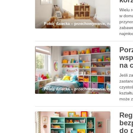
Wielu 
w domac
przynos
Pokój dziecka – przechowywanie, nauka i codz
zabawe
najmło
Por
wsp
na 
Jeśli 
zastan
czystoś
Pokój dziecka – przechowywanie, nauka i codz
kształ
może z
Reg
bez
do 