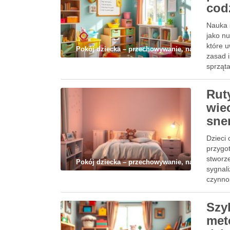
cod
Nauka 
jako n
które 
Pokój dziecka – przechowywanie, nauka i codz
zasad i
sprząta
Rut
wie
sne
Dzieci
przygo
stworze
Pokój dziecka – przechowywanie, nauka i codz
sygnal
czynno
Szy
met