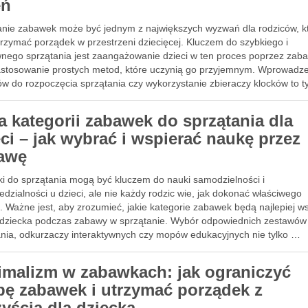
eń
anie zabawek może być jednym z największych wyzwań dla rodziców, k
trzymać porządek w przestrzeni dziecięcej. Kluczem do szybkiego i
wnego sprzątania jest zaangażowanie dzieci w ten proces poprzez zab
ienny porządek
astosowanie prostych metod, które uczynią go przyjemnym. Wprowadz
ów do rozpoczęcia sprzątania czy wykorzystanie zbieraczy klocków to t
ta kategorii zabawek do sprzątania dla
eci – jak wybrać i wspierać naukę przez
awę
i do sprzątania mogą być kluczem do nauki samodzielności i
dzialności u dzieci, ale nie każdy rodzic wie, jak dokonać właściwego
 Ważne jest, aby zrozumieć, jakie kategorie zabawek będą najlepiej w
ienny porządek
 dziecka podczas zabawy w sprzątanie. Wybór odpowiednich zestawów
ania, odkurzaczy interaktywnych czy mopów edukacyjnych nie tylko …
imalizm w zabawkach: jak ograniczyć
zbę zabawek i utrzymać porządek z
zyścią dla dziecka