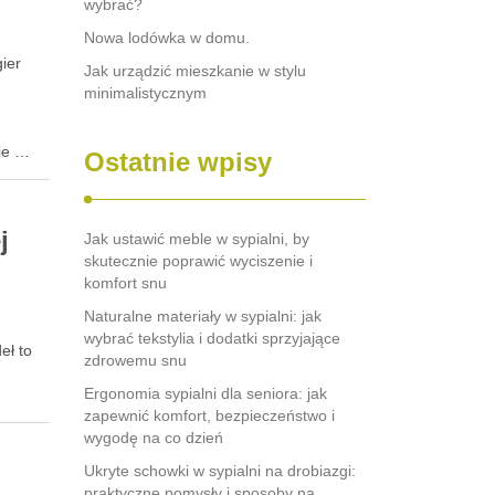
wybrać?
Nowa lodówka w domu.
ier
Jak urządzić mieszkanie w stylu
minimalistycznym
zie …
Ostatnie wpisy
j
Jak ustawić meble w sypialni, by
skutecznie poprawić wyciszenie i
komfort snu
Naturalne materiały w sypialni: jak
wybrać tekstylia i dodatki sprzyjające
eł to
zdrowemu snu
Ergonomia sypialni dla seniora: jak
zapewnić komfort, bezpieczeństwo i
wygodę na co dzień
Ukryte schowki w sypialni na drobiazgi:
praktyczne pomysły i sposoby na