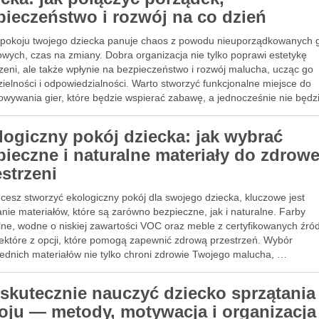
pieczeństwo i rozwój na co dzień
w pokoju twojego dziecka panuje chaos z powodu nieuporządkowanych g
owych, czas na zmiany. Dobra organizacja nie tylko poprawi estetykę
zeni, ale także wpłynie na bezpieczeństwo i rozwój malucha, ucząc go
ienny porządek
ielności i odpowiedzialności. Warto stworzyć funkcjonalne miejsce do
owywania gier, które będzie wspierać zabawę, a jednocześnie nie będ
logiczny pokój dziecka: jak wybrać
pieczne i naturalne materiały do zdrowe
estrzeni
hcesz stworzyć ekologiczny pokój dla swojego dziecka, kluczowe jest
nie materiałów, które są zarówno bezpieczne, jak i naturalne. Farby
lne, wodne o niskiej zawartości VOC oraz meble z certyfikowanych źród
ienny porządek
niektóre z opcji, które pomogą zapewnić zdrową przestrzeń. Wybór
ednich materiałów nie tylko chroni zdrowie Twojego malucha, …
 skutecznie nauczyć dziecko sprzątania
oju — metody, motywacja i organizacja