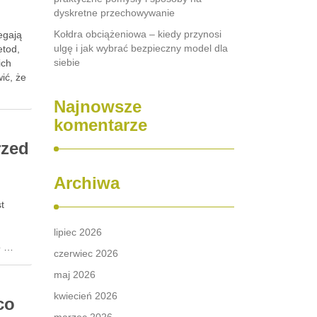
dyskretne przechowywanie
Kołdra obciążeniowa – kiedy przynosi
egają
ulgę i jak wybrać bezpieczny model dla
etod,
siebie
ich
ić, że
Najnowsze
komentarze
rzed
Archiwa
t
lipiec 2026
o …
czerwiec 2026
maj 2026
kwiecień 2026
co