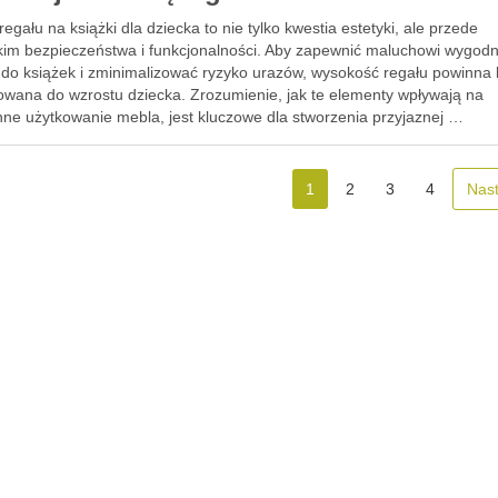
egału na książki dla dziecka to nie tylko kwestia estetyki, ale przede
kim bezpieczeństwa i funkcjonalności. Aby zapewnić maluchowi wygod
 do książek i zminimalizować ryzyko urazów, wysokość regału powinna
ienny porządek
owana do wzrostu dziecka. Zrozumienie, jak te elementy wpływają na
nne użytkowanie mebla, jest kluczowe dla stworzenia przyjaznej …
1
2
3
4
Nas