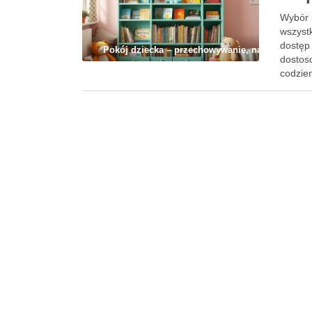
Wybór r
wszyst
dostęp
Pokój dziecka – przechowywanie, nauka i codz
dostos
codzie