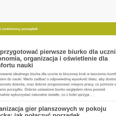
.com.pl
i codzienny porządek
 przygotować pierwsze biurko dla uczni
onomia, organizacja i oświetlenie dla
fortu nauki
towanie idealnego biurka dla ucznia to kluczowy krok w tworzeniu komf
rzeni do nauki. Warto zadbać o odpowiednią wysokość blatu, aby dost
wzrostu dziecka, oraz dobrze zorganizować miejsce pracy, co pomoże 
ienny porządek
aniu porządku. Dobrze ustawione biurko względem okna pozwoli
lnie wykorzystać naturalne światło, co z kolei sprzyja …
anizacja gier planszowych w pokoju
ecka: jak połączyć porządek,